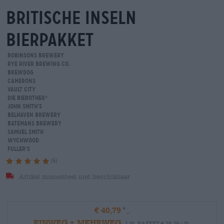
britische inseln
Bierpakket
Robinsons Brewery
Rye River Brewing Co.
BrewDog
Camerons
Vault City
Die Bierothek
®
John Smith‘s
Belhaven Brewery
Batemans Brewery
Samuel Smith
Wychwood
Fuller‘s
(5)
Artikel momenteel niet beschikbaar
€ 40,79
EINWEG + MEHRWEG
1 St. PAKKET € 38,39 / St.