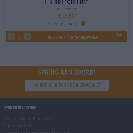
T-Shirt "Cheers"
Die Bierothek
®
€ 19,90
-
1 St. - € 19,90 / St.
Toevoegen aan winkelwagen
decrease quantity
increase quantity
Spring aan boord!
'Schrijf je in voor de nieuwsbrief'
Over de Bierothek
Werken bij de Bierothek
®
Duurzaamheid
Maatschappelijke betrokkenheid