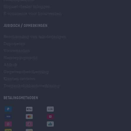
Hopnet-dealer inloggen
E-commerce voor brouwerijen
Juridisch / Opmerkingen
Bescherming van minderjarigen
Deponeren
Voorwaarden
Herroepingsrecht
Afdruk
Gegevensbescherming
Klanten-reviews
Toegankelijkheidsverklaring
Betalingsmethoden