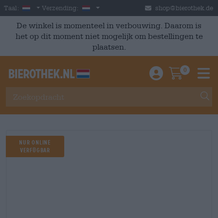
Skip to main content
Dutch
Nederland
Taal:
Verzending:
shop@bierothek.de
De winkel is momenteel in verbouwing. Daarom is
het op dit moment niet mogelijk om bestellingen te
plaatsen.
0
Einloggen / An
Warenkor
M
Nur Online
verfügbar