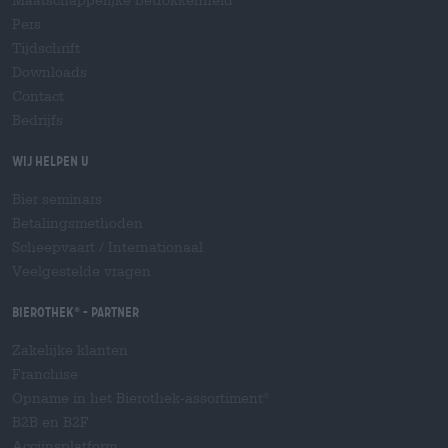
Pers
Tijdschrift
Downloads
Contact
Bedrijfs
Wij helpen u
Bier seminars
Betalingsmethoden
Scheepvaart
/
Internationaal
Veelgestelde vragen
Bierothek
- Partner
®
Zakelijke klanten
Franchise
Opname in het Bierothek-assortiment
®
B2B en B2F
Accijnsplatform