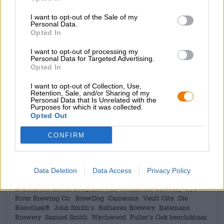
Wilt u cadeaupakketten weggeven, maak dan gebruik
van onze Bierothek
cadeaupakketten.
®
I want to opt-out of the Sale of my
Personal Data.
Opted In
I want to opt-out of processing my
GRATIS BIERCONSULT
Personal Data for Targeted Advertising.
Opted In
Heb je vragen over dit bier? Wij zijn er voor u.
shop@bierothek.de
I want to opt-out of Collection, Use,
Retention, Sale, and/or Sharing of my
Personal Data that Is Unrelated with the
Purposes for which it was collected.
handelaren of restauranthouders
Opted Out
Du willst größere Mengen günstiger einkaufen?
CONFIRM
grosshandel@bierothek.de
Data Deletion
Data Access
Privacy Policy
Controle ter plaatse
Is Britische Inseln Bierpaket Van Robinsons Brewery Rye
River Brewing Co. BrewDog Camerons Vault City Die
Bierothek® John Smith‘s Belhaven Brewery Batemans
Brewery Samuel Smith Wychwood Fuller‘s Ook beschikbaar