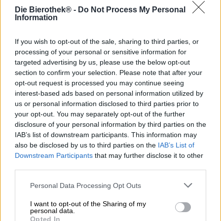
weggeblazen zouden zijn en met wat meer trots op hun
Die Bierothek® -
Do Not Process My Personal
land zouden neerkijken.
Information
De beste manier om wisselvallig weer te bestrijden is met
een lekker biertje; de inwoners van de Britse eilanden
If you wish to opt-out of the sale, sharing to third parties, or
weten dit al lang. Dit Bierothek
-bierpakket bevat twaalf
®
processing of your personal or sensitive information for
bijzondere bierspecialiteiten die zowel naar zeebries als
targeted advertising by us, please use the below opt-out
naar metropool smaken.
section to confirm your selection. Please note that after your
opt-out request is processed you may continue seeing
Dit bierpakket is perfect voor iedereen die ooit in Groot-
interest-based ads based on personal information utilized by
Brittannië is geweest en daar gewoon van bier heeft leren
us or personal information disclosed to third parties prior to
houden en waarderen. Maar zelfs wie er nog nooit is
your opt-out. You may separately opt-out of the further
geweest en juist om die reden kennis wil maken met de
disclosure of your personal information by third parties on the
Britse biercultuur, heeft nu eindelijk de kans om een
IAB’s list of downstream participants. This information may
stukje Groot-Brittannië in huis te halen.
also be disclosed by us to third parties on the
IAB’s List of
Proost!
Downstream Participants
that may further disclose it to other
third parties.
Houd er rekening mee dat:
Personal Data Processing Opt Outs
In dit pakket worden slechts 12 flessen verzonden in
I want to opt-out of the Sharing of my
een bruine verzenddoos!
personal data.
Opted In