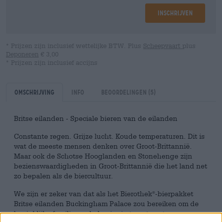
Inschrijven
* Prijzen zijn inclusief wettelijke BTW. Plus
Scheepvaart
plus
Deponeren
€ 3,00
* Prijzen zijn inclusief accijns
Omschrijving
Info
Beoordelingen
(5)
Britse eilanden - Speciale bieren van de eilanden
Constante regen. Grijze lucht. Koude temperaturen. Dit is
wat de meeste mensen denken over Groot-Brittannië.
Maar ook de Schotse Hooglanden en Stonehenge zijn
bezienswaardigheden in Groot-Brittannië die het land net
zo bepalen als de biercultuur.
We zijn er zeker van dat als het Bierothek
-bierpakket
®
Britse eilanden Buckingham Palace zou bereiken om de
koninklijke familie en de koningin te ontmoeten, ze