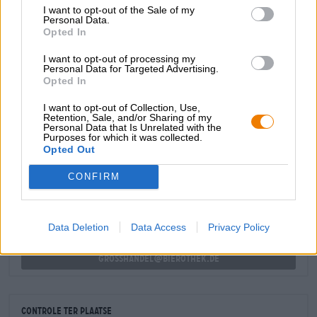
I want to opt-out of the Sale of my
en elegante frisheid.
Personal Data.
Opted In
Dit bier onderscheidt zich van de traditionele Hellen uit
Schlenkerla door zijn wat ongepolijste, grovere moutige
I want to opt-out of processing my
karakter - precies de juiste keuze voor liefhebbers van
Personal Data for Targeted Advertising.
Opted In
moutgerichte bieren met inhoud!
I want to opt-out of Collection, Use,
Retention, Sale, and/or Sharing of my
Personal Data that Is Unrelated with the
Purposes for which it was collected.
GRATIS BIERCONSULT
Opted Out
Heb je vragen over dit bier? Wij zijn er voor u.
shop@bierothek.de
CONFIRM
handelaren of restauranthouders
Data Deletion
Data Access
Privacy Policy
Du willst größere Mengen günstiger einkaufen?
grosshandel@bierothek.de
Controle ter plaatse