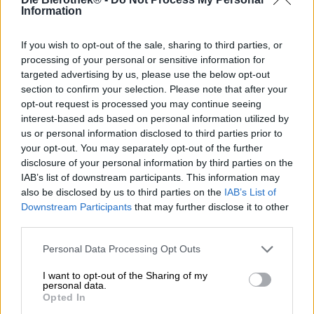
Information
If you wish to opt-out of the sale, sharing to third parties, or
Brouwerij Schlenkerla uit Bamberg brengt zijn populaire
processing of your personal or sensitive information for
klassiekers graag in speciale edities uit. De speciale editie
targeted advertising by us, please use the below opt-out
van hun drinkbare pils is een ongefilterde versie van het
section to confirm your selection. Please note that after your
light bier en heeft een alcoholgehalte van 4,3% en is
opt-out request is processed you may continue seeing
redelijk doordrinkbaar.
interest-based ads based on personal information utilized by
Het ongefilterde licht in de gelimiteerde speciale editie
us or personal information disclosed to third parties prior to
stroomt in een warme goudtint het glas binnen en draagt
your opt-out. You may separately opt-out of the further
een statige kroon van wit schuim op het delicaat
disclosure of your personal information by third parties on the
gewolkte lichaam. Uit de fijnporige pracht ontstaat het
IAB’s list of downstream participants. This information may
onmiskenbare rookaroma waar de Frankische brouwerij zo
also be disclosed by us to third parties on the
IAB’s List of
beroemd om is. Er is ook een sterke toon van mout die
Downstream Participants
that may further disclose it to other
naar versgebakken koekjes ruikt. Een vleugje groene hop
third parties.
rondt de reukaromaten af. De aanvankelijke smaak is
zijdezacht en flatteert het gehemelte met milde koolzuur
Personal Data Processing Opt Outs
en een subtiel rokerig aroma. De lichte heeft grote
mouttonen die smaken naar zongerijpt graan, fijne
I want to opt-out of the Sharing of my
personal data.
karamel en versgebakken brood. De verscheidenheid aan
Opted In
mout gaat gepaard met een lading hop, die de
verscheidenheid aan smaken afrondt met frisse bitterheid