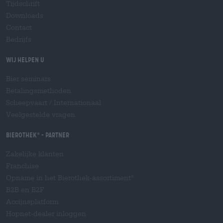
Tijdschrift
Downloads
Contact
Bedrijfs
Wij helpen u
Bier seminars
Betalingsmethoden
Scheepvaart
/
Internationaal
Veelgestelde vragen
Bierothek
- Partner
®
Zakelijke klanten
Franchise
Opname in het Bierothek-assortiment
®
B2B en B2F
Accijnsplatform
Hopnet-dealer inloggen