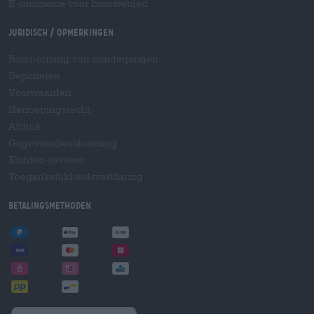
E-commerce voor brouwerijen
Juridisch / Opmerkingen
Bescherming van minderjarigen
Deponeren
Voorwaarden
Herroepingsrecht
Afdruk
Gegevensbescherming
Klanten-reviews
Toegankelijkheidsverklaring
Betalingsmethoden