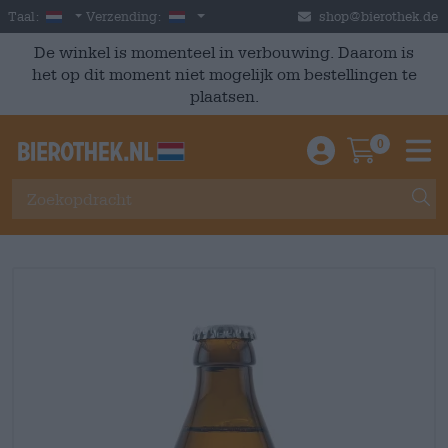
Skip to main content
Dutch
Nederland
Taal:
Verzending:
shop@bierothek.de
De winkel is momenteel in verbouwing. Daarom is
het op dit moment niet mogelijk om bestellingen te
plaatsen.
0
Einloggen / An
Warenkor
M