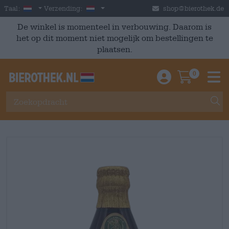
Skip to main content
Dutch
Nederland
Taal:
Verzending:
shop@bierothek.de
De winkel is momenteel in verbouwing. Daarom is
het op dit moment niet mogelijk om bestellingen te
plaatsen.
0
Einloggen / An
Warenkor
M