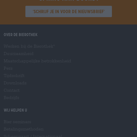
'Schrijf je in voor de nieuwsbrief'
Over de Bierothek
Werken bij de Bierothek
®
Duurzaamheid
Maatschappelijke betrokkenheid
Pers
Tijdschrift
Downloads
Contact
Bedrijfs
Wij helpen u
Bier seminars
Betalingsmethoden
Scheepvaart
/
Internationaal