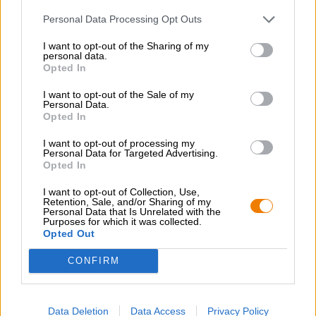
Deutschland
Personal Data Processing Opt Outs
Bier stijl
bockbieren
,
frankische bieren
,
gerookte bieren
I want to opt-out of the Sharing of my
personal data.
Categorie bier
Opted In
beierse bieren
,
frankische bieren
Voedingsadvies
I want to opt-out of the Sale of my
Starter
: Bruschetta
Personal Data.
Hoofdgerecht
: Gebraden lamsvlees
Opted In
Toetje
: Tiramisu
I want to opt-out of processing my
Alcoholgehalte
Personal Data for Targeted Advertising.
8 % vol
Opted In
Origineel wort
I want to opt-out of Collection, Use,
19.9 ° Plato
Retention, Sale, and/or Sharing of my
Personal Data that Is Unrelated with the
Ingrediënten
Purposes for which it was collected.
Water,
gerstemout
, hop, gist
Opted Out
Accijns
€ 0,39
CONFIRM
GRATIS BIERCONSULT
Data Deletion
Data Access
Privacy Policy