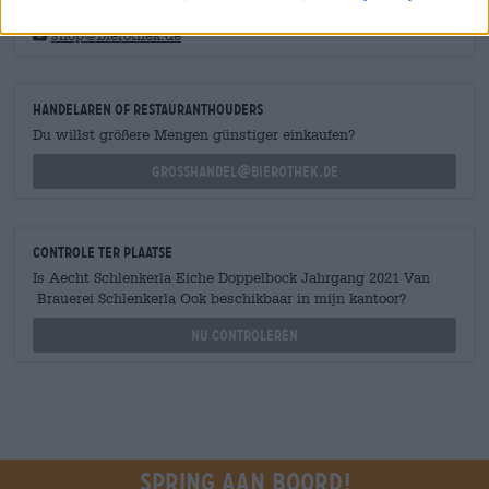
Heb je vragen over dit bier? Wij zijn er voor u.
shop@bierothek.de
handelaren of restauranthouders
Du willst größere Mengen günstiger einkaufen?
grosshandel@bierothek.de
Controle ter plaatse
Is Aecht Schlenkerla Eiche Doppelbock Jahrgang 2021 Van
Brauerei Schlenkerla Ook beschikbaar in mijn kantoor?
Nu controleren
Spring aan boord!