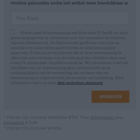
worden gehouden zodra het artikel weer beschikbaar is.
Your Email
Hierbij geef ik toestemming aan Bierothek ® GmbH om mijn
persoonsgegevens te verwerken voor het aanmaken en beheren
van een klantaccount. Dit klantaccount geeft een overzicht en
controle over mijn verkoopactiviteiten en mijn persoonlijke
gegevens. Ik ben me ervan bewust dat ik deze toestemming te
allen tijde met werking voor de toekomst kan intrekken door een
e-mail te sturen naar shop@bierothek.de. Wij informeren u dat het
intrekken van uw toestemming geen invloed heeft op de
rechtmatigheid van de verwerking die op basis van uw
toestemming is uitgevoerd tot het moment van intrekking. Meer
informatie vindt u in onze
data protection statement
Inschrijven
* Prijzen zijn inclusief wettelijke BTW. Plus
Scheepvaart
plus
Deponeren
€ 0,08
* Prijzen zijn inclusief accijns