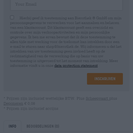
Hierbij geef ik toestemming aan Bierothek ® GmbH om mijn
persoonsgegevens te verwerken voor het aanmaken en beheren
van een klantaccount. Dit klantaccount geeft een overzicht en
controle over mijn verkoopactiviteiten en mijn persoonlijke
gegevens. Ik ben me ervan bewust dat ik deze toestemming te
allen tijde met werking voor de toekomst kan intrekken door een
e-mail te sturen naar shop@bierothek.de. Wij informeren u dat het
intrekken van uw toestemming geen invloed heeft op de
rechtmatigheid van de verwerking die op basis van uw
toestemming is uitgevoerd tot het moment van intrekking. Meer
informatie vindt u in onze
data protection statement
Inschrijven
* Prijzen zijn inclusief wettelijke BTW. Plus
Scheepvaart
plus
Deponeren
€ 0,08
* Prijzen zijn inclusief accijns
Info
Beoordelingen
(0)