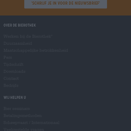
'Schrijf je in voor de nieuwsbrief'
Over de Bierothek
Werken bij de Bierothek
®
Duurzaamheid
Maatschappelijke betrokkenheid
Pers
Tijdschrift
Downloads
Contact
Bedrijfs
Wij helpen u
Bier seminars
Betalingsmethoden
Scheepvaart
/
Internationaal
Veelgestelde vragen