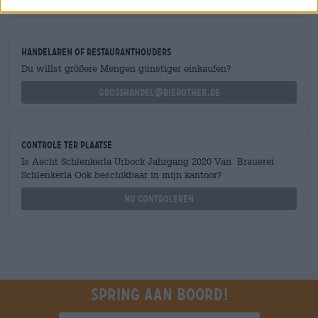
shop@bierothek.de
handelaren of restauranthouders
Du willst größere Mengen günstiger einkaufen?
grosshandel@bierothek.de
Controle ter plaatse
Is Aecht Schlenkerla Urbock Jahrgang 2020 Van Brauerei
Schlenkerla Ook beschikbaar in mijn kantoor?
Nu controleren
Spring aan boord!