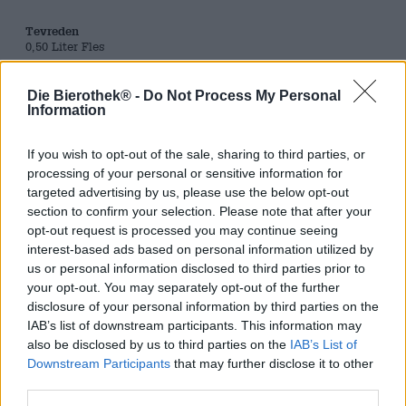
Tevreden
0,50 Liter Fles
Brauerei
Die Bierothek® -
Do Not Process My Personal
Brauerei Schlenkerla
Information
Bierothek® ID
10002056
If you wish to opt-out of the sale, sharing to third parties, or
processing of your personal or sensitive information for
Gewicht
targeted advertising by us, please use the below opt-out
0.5kg(0.88kg met verpakking)
section to confirm your selection. Please note that after your
Deponeren
opt-out request is processed you may continue seeing
€ 0.08
interest-based ads based on personal information utilized by
LMIV
us or personal information disclosed to third parties prior to
Verantwoordelijke exploitant van levensmiddelenbedrijven
your opt-out. You may separately opt-out of the further
(EU)
disclosure of your personal information by third parties on the
Heller-Bräu Trum GmbH, Dominikanerstraße 6, 96049
IAB’s list of downstream participants. This information may
Bamberg Deutschland(DE)
also be disclosed by us to third parties on the
IAB’s List of
Bierregion
Downstream Participants
that may further disclose it to other
Deutschland
third parties.
Bier stijl