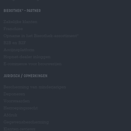
Bierothek
- Partner
®
Zakelijke klanten
Franchise
Opname in het Bierothek-assortiment
®
B2B en B2F
Accijnsplatform
Hopnet-dealer inloggen
E-commerce voor brouwerijen
Juridisch / Opmerkingen
Bescherming van minderjarigen
Deponeren
Voorwaarden
Herroepingsrecht
Afdruk
Gegevensbescherming
Klanten-reviews