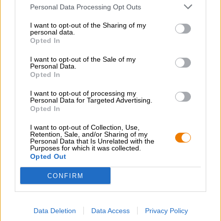
bockbieren
,
frankische bieren
Personal Data Processing Opt Outs
Categorie bier
I want to opt-out of the Sharing of my
beierse bieren
,
frankische bieren
personal data.
Opted In
Voedingsadvies
Starter
: Bruschetta
Hoofdgerecht
: Gebraden lamsvlees
I want to opt-out of the Sale of my
Personal Data.
Toetje
: Tiramisu
Opted In
Alcoholgehalte
6.5 % vol
I want to opt-out of processing my
Personal Data for Targeted Advertising.
Origineel wort
Opted In
17.5 ° Plato
I want to opt-out of Collection, Use,
Ingrediënten
Retention, Sale, and/or Sharing of my
Water,
gerstemout
, hop, gist
Personal Data that Is Unrelated with the
Purposes for which it was collected.
Opted Out
Accijns
€ 0,31
CONFIRM
GRATIS BIERCONSULT
Data Deletion
Data Access
Privacy Policy
Heb je vragen over dit bier? Wij zijn er voor u.