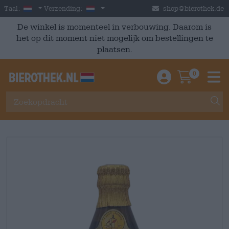
Skip to main content
Dutch
Nederland
Taal:
Verzending:
shop@bierothek.de
De winkel is momenteel in verbouwing. Daarom is
het op dit moment niet mogelijk om bestellingen te
plaatsen.
0
Einloggen / An
Warenkor
M