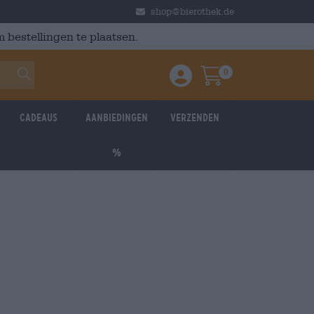
shop@bierothek.de
 bestellingen te plaatsen.
0
Einloggen / Anmelden
Warenkorb
Cadeaus
Aanbiedingen
Verzenden
%