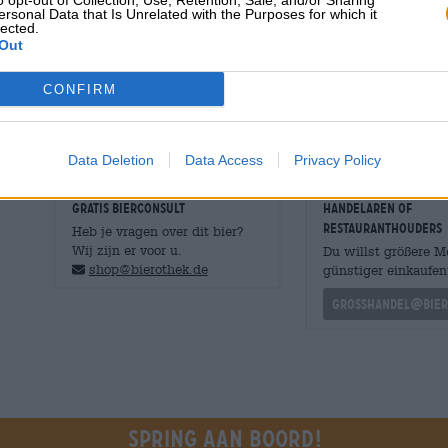
o opt-out of Collection, Use, Retention, Sale, and/or Sharing
rook, citroen en zout van de whisky werken symbiotisch
ersonal Data that Is Unrelated with the Purposes for which it
lected.
van het bier.
Out
De flessen zijn strikt gelimiteerd en vanwege de lange b
beschikbaar - als je van dit donkere genot wilt genieten, 
CONFIRM
Data Deletion
Data Access
Privacy Policy
GRATIS BIERCONSULT
handelaren of
restauranthouders
Heb je vragen over dit bier?
Wij zijn er voor u.
Du willst größere 
shop@bierothek.de
günstiger einkaufen
grosshandel@bier
Spring aan boord!