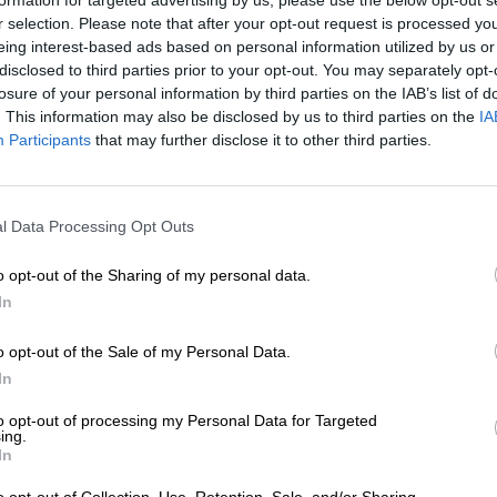
formation for targeted advertising by us, please use the below opt-out s
r selection. Please note that after your opt-out request is processed y
* Prijzen zijn inclusief wettelijke BTW. Plus
Scheepvaart
plus
* Prijzen zijn inclusief accijns
eing interest-based ads based on personal information utilized by us or
disclosed to third parties prior to your opt-out. You may separately opt-
losure of your personal information by third parties on the IAB’s list of
Omschrijving
Info
Beoordelingen
(0)
. This information may also be disclosed by us to third parties on the
IA
Participants
that may further disclose it to other third parties.
Bierstijl: Barrel Aged Imperial Stout
l Data Processing Opt Outs
Dark Flow van Kuehn Kunz Rosen is op zichzelf al een kn
alcoholpercentage van 11,0% brengt de imperial stout de
het glas en combineert deze met de magie van Norther
o opt-out of the Sharing of my personal data.
brouwstuk kenmerkt zich door zijn intense moutaroma en
In
brouwers niet genoeg!
o opt-out of the Sale of my Personal Data.
Om hun creatie compleet te maken, werd het bier gebott
In
eikenhout huisvestte vroeger Caol Ila schnapps: Deze s
distilleerderij op het Schotse eiland Islay. De whisky 
to opt-out of processing my Personal Data for Targeted
geturfde mout en kenmerkt zich door zijn bijzondere kar
ing.
zeelucht invloed op de whisky. Kenners schrijven rokeri
In
zeezout toe aan de spirit. Gedurende negen maanden ri
samen om een dicht geweven smaakprofiel te vormen dat 