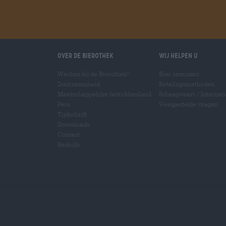
Over de Bierothek
Wij helpen u
Werken bij de Bierothek
Bier seminars
®
Duurzaamheid
Betalingsmethoden
Maatschappelijke betrokkenheid
Scheepvaart
/
Internat
Pers
Veelgestelde vragen
Tijdschrift
Downloads
Contact
Bedrijfs