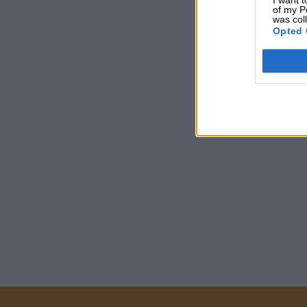
I want t
of my P
was col
Opted 