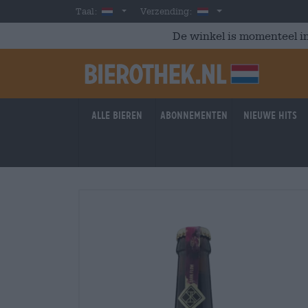
Skip to main content
Dutch
Nederland
Taal:
Verzending:
De winkel is momenteel in
Alle bieren
Abonnementen
Nieuwe hits