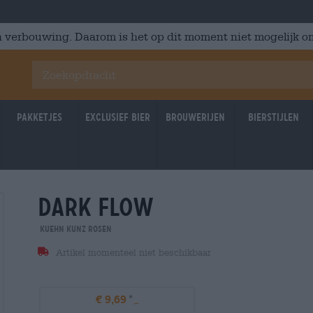
 verbouwing. Daarom is het op dit moment niet mogelijk om
Pakketjes
Exclusief Bier
Brouwerijen
Bierstijlen
dark flow
Kuehn Kunz Rosen
Artikel momenteel niet beschikbaar
€ 9,69