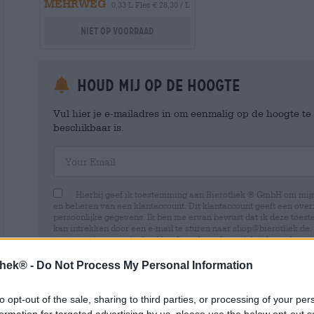
MEHRWEG
0,33 L Fles € 28,30 / L
Niet op voorraad
Houd mij op de hoogte
Vul hier je e-mailadres in om eenmalig op de hoogte t
beschikbaar is.
Your Email
Hierbij geef ik toestemming aan Bierothek ® GmbH om mi
en beheren van een klantaccount. Dit klantaccount geeft een overz
persoonlijke gegevens. Ik ben me ervan bewust dat ik deze toest
kan intrekken door een e-mail te sturen naar shop@bierothek.de.
toestemming geen invloed heeft op de rechtmatigheid van de ve
uitgevoerd tot het moment van intrekking. Meer informatie vindt
thek® -
Do Not Process My Personal Information
to opt-out of the sale, sharing to third parties, or processing of your per