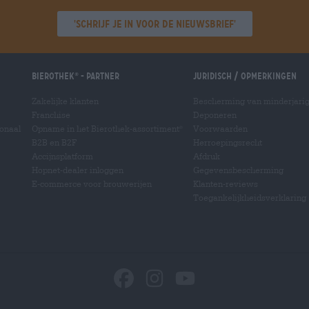
'Schrijf je in voor de nieuwsbrief'
Bierothek
- Partner
Juridisch / Opmerkingen
®
Zakelijke klanten
Bescherming van minderjari
Franchise
Deponeren
ionaal
Opname in het Bierothek-assortiment
Voorwaarden
®
B2B en B2F
Herroepingsrecht
Accijnsplatform
Afdruk
Hopnet-dealer inloggen
Gegevensbescherming
E-commerce voor brouwerijen
Klanten-reviews
Toegankelijkheidsverklaring