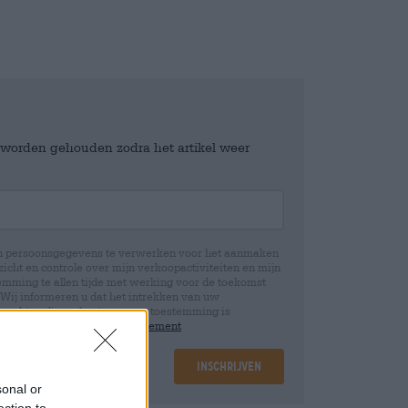
e worden gehouden zodra het artikel weer
jn persoonsgegevens te verwerken voor het aanmaken
icht en controle over mijn verkoopactiviteiten en mijn
emming te allen tijde met werking voor de toekomst
 Wij informeren u dat het intrekken van uw
rwerking die op basis van uw toestemming is
 u in onze
data protection statement
Inschrijven
sonal or