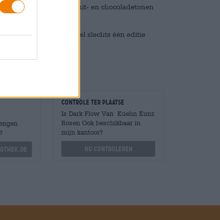
 samen met de mout-, fruit- en chocoladetonen
ewaartijd is er momenteel slechts één editie
moet je er snel bij zijn!
Controle ter plaatse
Is Dark Flow Van Kuehn Kunz
Rosen Ook beschikbaar in
Mengen
mijn kantoor?
?
Nu controleren
othek.de