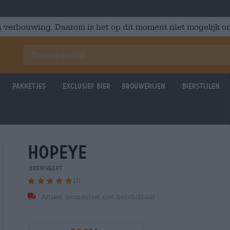
 verbouwing. Daarom is het op dit moment niet mogelijk om
Pakketjes
Exclusief Bier
Brouwerijen
Bierstijlen
hopeye
Brewheart
(3)
Artikel momenteel niet beschikbaar