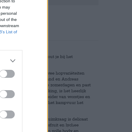
ection to
ou may
Deponeren
€ 0,25
 personal
out of the
 downstream
B’s List of
andaag helpen hop en mout je bij het
t maakt indruk met de twee hopvariëteiten
le IPA en wordt door Roland en Andreas
dition is een hit op warme zomerdagen en past
ft het een isotone werking, is het heerlijk
, is het de ideale begeleider van worstjes en
arme zomeravonden rond het kampvuur het
nt en lichtoranje. De schuimkraag is delicaat
 je neus. Kokosnoot, citrusfruit en lychee
e eerste slok onthult een volle body en