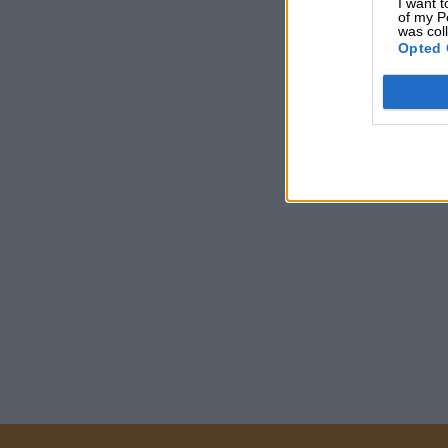
I want t
of my P
was col
Opted 