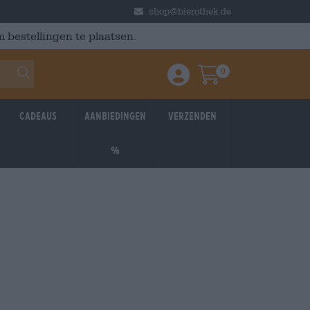
shop@bierothek.de
 bestellingen te plaatsen.
0
Einloggen / Anmelden
Warenkorb
Cadeaus
Aanbiedingen
Verzenden
%