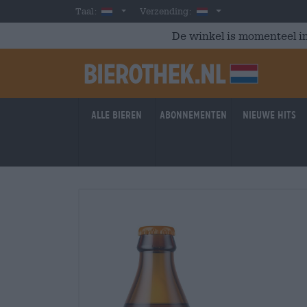
Skip to main content
Dutch
Nederland
Taal:
Verzending:
De winkel is momenteel in
Alle bieren
Abonnementen
Nieuwe hits