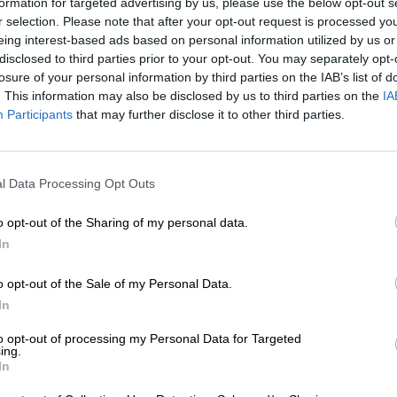
formation for targeted advertising by us, please use the below opt-out s
r selection. Please note that after your opt-out request is processed y
* Prijzen zijn inclusief wettelijke BTW. Plus
Scheepvaart
plus
eing interest-based ads based on personal information utilized by us or
* Prijzen zijn inclusief accijns
disclosed to third parties prior to your opt-out. You may separately opt-
losure of your personal information by third parties on the IAB’s list of
. This information may also be disclosed by us to third parties on the
IA
Omschrijving
Info
Beoordelingen
(3)
Participants
that may further disclose it to other third parties.
Harde spieren van spinazie behoren tot het verleden, v
l Data Processing Opt Outs
opbouwen van spierkracht!
Deze vertegenwoordiger van de IPA-serie van Brewhear
o opt-out of the Sharing of my personal data.
Sabro en Citra. Hopeye is een double dry-hopped doub
In
omschreven als wazig, sappig en krachtig. De limited e
daar perfect bij. Na een ochtendzwemmen in het meer hee
o opt-out of the Sale of my Personal Data.
verfrissend om de kurkdroge middaghitte te overbruggen
In
biefstuk tijdens het barbecueën in de middag en op w
smaakt heerlijk met stokbrood en marshmallows.
to opt-out of processing my Personal Data for Targeted
ing.
De kleur van Hopeye varieert tussen een zonnige gele ti
In
en wit. Heerlijk fruitige geuren van tropisch fruit vullen
worden gecombineerd met aardse, kruidige specerijen. D