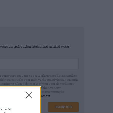
e worden gehouden zodra het artikel weer
jn persoonsgegevens te verwerken voor het aanmaken
icht en controle over mijn verkoopactiviteiten en mijn
emming te allen tijde met werking voor de toekomst
 Wij informeren u dat het intrekken van uw
rwerking die op basis van uw toestemming is
 u in onze
data protection statement
Inschrijven
sonal or