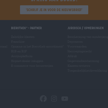
'Schrijf je in voor de nieuwsbrief'
Bierothek
- Partner
Juridisch / Opmerkingen
®
Zakelijke klanten
Bescherming van minderjari
Franchise
Deponeren
ionaal
Opname in het Bierothek-assortiment
Voorwaarden
®
B2B en B2F
Herroepingsrecht
Accijnsplatform
Afdruk
Hopnet-dealer inloggen
Gegevensbescherming
E-commerce voor brouwerijen
Klanten-reviews
Toegankelijkheidsverklaring