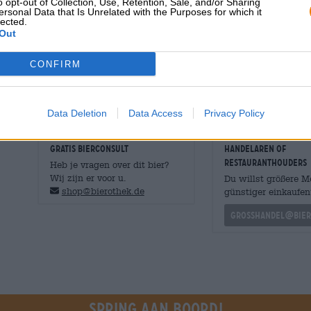
o opt-out of Collection, Use, Retention, Sale, and/or Sharing
aangename koolzuur. Zoals verwacht scoort Hopeye met 
ersonal Data that Is Unrelated with the Purposes for which it
lected.
een lichte noot van dille proeven die zich vermengt met d
Out
middelbitter. Ondanks het krachtige alcoholpercentage v
Wij raden Hopeye aan aan alle hopliefhebbers die hun 
CONFIRM
geven dat goed indrinkt en toch veel hop bevat.
Data Deletion
Data Access
Privacy Policy
GRATIS BIERCONSULT
handelaren of
restauranthouders
Heb je vragen over dit bier?
Wij zijn er voor u.
Du willst größere 
shop@bierothek.de
günstiger einkaufen
grosshandel@bier
Spring aan boord!