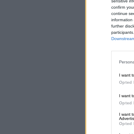
sensitive in
confirm you
continue se
information 
further disc
participants
Downstream 
Persona
I want t
Opted 
I want t
Opted 
I want 
Advertis
Opted 