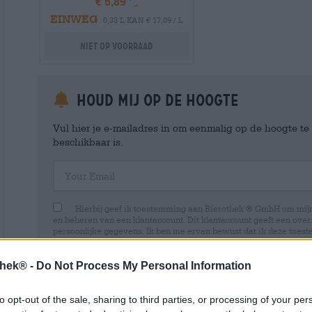
€ 5,89
EINWEG
0,33 L KAN € 17,09 / L
Niet op voorraad
Houd mij op de hoogte
Vul hier je e-mailadres in om eenmalig op de hoogte t
beschikbaar is.
Your Email
Hierbij geef ik toestemming aan Bierothek ® GmbH om mi
en beheren van een klantaccount. Dit klantaccount geeft een overz
persoonlijke gegevens. Ik ben me ervan bewust dat ik deze toest
kan intrekken door een e-mail te sturen naar shop@bierothek.de.
toestemming geen invloed heeft op de rechtmatigheid van de ve
uitgevoerd tot het moment van intrekking. Meer informatie vindt
thek® -
Do Not Process My Personal Information
to opt-out of the sale, sharing to third parties, or processing of your per