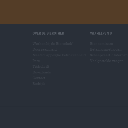
Over de Bierothek
Wij helpen u
Werken bij de Bierothek
Bier seminars
®
Duurzaamheid
Betalingsmethoden
Maatschappelijke betrokkenheid
Scheepvaart
/
Internat
Pers
Veelgestelde vragen
Tijdschrift
Downloads
Contact
Bedrijfs