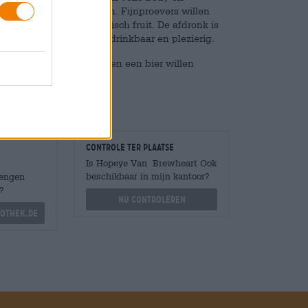
mooie fruitige hoptonen. Fijnproevers willen
e groene halo's en tropisch fruit. De afdronk is
an 7,7% is de IPA zeer drinkbaar en plezierig.
veeleisende smaakpapillen een bier willen
Controle ter plaatse
Is Hopeye Van Brewheart Ook
beschikbaar in mijn kantoor?
Mengen
?
Nu controleren
othek.de