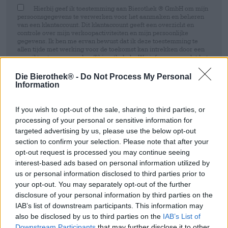
Hierbij geef ik toestemming aan Bierothek ® GmbH om mijn
persoonsgegevens te verwerken voor het aanmaken en beheren
van een klantaccount. Dit klantaccount geeft een overzicht en
controle over mijn verkoopactiviteiten en mijn persoonlijke
gegevens. Ik ben me ervan bewust dat ik deze toestemming te
allen tijde met werking voor de toekomst kan intrekken door een
e-mail te sturen naar shop@bierothek.de. Wij informeren u dat het
intrekken van uw toestemming geen invloed heeft op de
rechtmatigheid van de verwerking die op basis van uw
Die Bierothek® -
Do Not Process My Personal
toestemming is uitgevoerd tot het moment van intrekking. Meer
Information
informatie vindt u in onze
data protection statement
If you wish to opt-out of the sale, sharing to third parties, or
Inschrijven
processing of your personal or sensitive information for
targeted advertising by us, please use the below opt-out
section to confirm your selection. Please note that after your
* Prijzen zijn inclusief wettelijke BTW. Plus
Scheepvaart
plus
opt-out request is processed you may continue seeing
Deponeren
€ 0,08
interest-based ads based on personal information utilized by
* Prijzen zijn inclusief accijns
us or personal information disclosed to third parties prior to
your opt-out. You may separately opt-out of the further
Omschrijving
Info
Beoordelingen
(0)
disclosure of your personal information by third parties on the
IAB’s list of downstream participants. This information may
also be disclosed by us to third parties on the
IAB’s List of
IPA Idaho7 / Chinook / Centennial
Downstream Participants
that may further disclose it to other