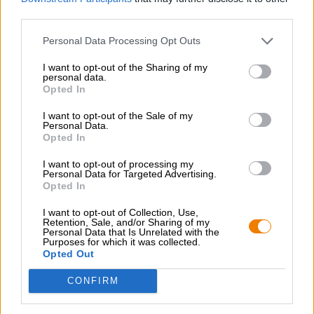
third parties.
GRATIS BIERCONSULT
Personal Data Processing Opt Outs
Heb je vragen over dit bier? Wij zijn er voor u.
shop@bierothek.de
I want to opt-out of the Sharing of my
personal data.
Opted In
handelaren of restauranthouders
I want to opt-out of the Sale of my
Personal Data.
Du willst größere Mengen günstiger einkaufen?
Opted In
grosshandel@bierothek.de
I want to opt-out of processing my
Personal Data for Targeted Advertising.
Opted In
Controle ter plaatse
I want to opt-out of Collection, Use,
Retention, Sale, and/or Sharing of my
Is Have You Ever Van Zenglein Craft Ook beschikbaar in mijn
Personal Data that Is Unrelated with the
kantoor?
Purposes for which it was collected.
Opted Out
Nu controleren
CONFIRM