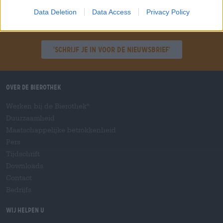
Data Deletion
Data Access
Privacy Policy
Spring aan boord!
'Schrijf je in voor de nieuwsbrief'
Over de Bierothek
Werken bij de Bierothek
®
Duurzaamheid
Maatschappelijke betrokkenheid
Pers
Tijdschrift
Downloads
Contact
Bedrijfs
Wij helpen u