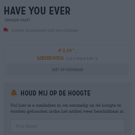
have you ever
Zenglein Craft
Artikel momenteel niet beschikbaar
€ 3,19
MEHRWEG
0,33 L Fles € 9,09 / L
Niet op voorraad
Houd mij op de hoogte
Vul hier je e-mailadres in om eenmalig op de hoogte te
worden gehouden zodra het artikel weer beschikbaar is.
Your Email