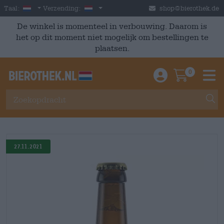
Skip to main content
Dutch
Nederland
Taal:
Verzending:
shop@bierothek.de
De winkel is momenteel in verbouwing. Daarom is
het op dit moment niet mogelijk om bestellingen te
plaatsen.
0
Einloggen / An
Warenkor
M
27.11.2021