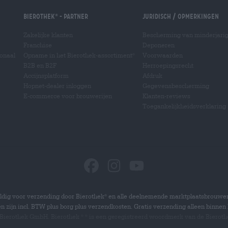
Bierothek
- Partner
Juridisch / Opmerkingen
®
Zakelijke klanten
Bescherming van minderjari
Franchise
Deponeren
ionaal
Opname in het Bierothek-assortiment
Voorwaarden
®
B2B en B2F
Herroepingsrecht
Accijnsplatform
Afdruk
Hopnet-dealer inloggen
Gegevensbescherming
E-commerce voor brouwerijen
Klanten-reviews
Toegankelijkheidsverklaring
dig voor verzending door Bierothek
en alle deelnemende marktplaatsbrouwer
®
zen zijn incl. BTW plus borg plus verzendkosten. Gratis verzending alleen binnen 
 Bierothek GmbH. Bierothek
is een geregistreerd woordmerk van de Bierot
®
®