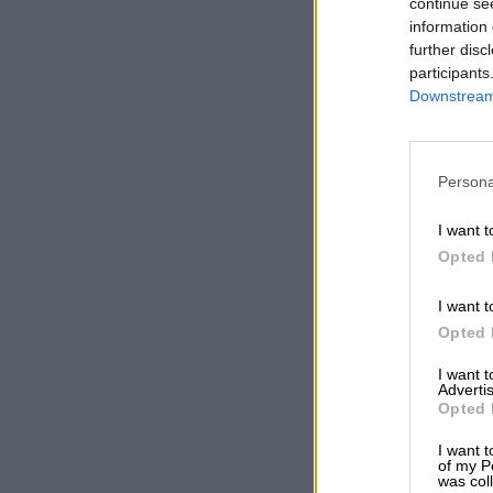
continue se
information 
further disc
participants
Downstream 
Persona
I want t
Opted 
I want t
Opted 
I want 
Advertis
Opted 
I want t
of my P
was col