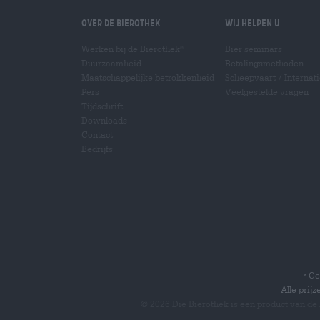
Over de Bierothek
Wij helpen u
Werken bij de Bierothek
Bier seminars
®
Duurzaamheid
Betalingsmethoden
Maatschappelijke betrokkenheid
Scheepvaart
/
Internat
Pers
Veelgestelde vragen
Tijdschrift
Downloads
Contact
Bedrijfs
Gel
*
Alle prij
© 2026 Die Bierothek
is een product van de