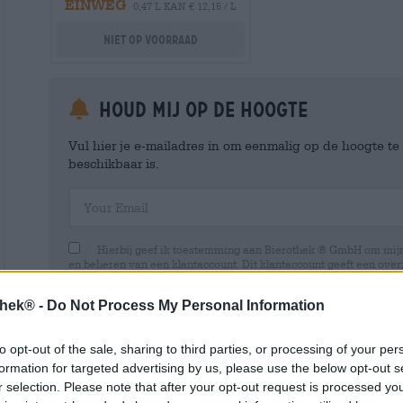
EINWEG
0,47 L KAN € 12,15 / L
Niet op voorraad
Houd mij op de hoogte
Vul hier je e-mailadres in om eenmalig op de hoogte t
beschikbaar is.
Your Email
Hierbij geef ik toestemming aan Bierothek ® GmbH om mi
en beheren van een klantaccount. Dit klantaccount geeft een overz
persoonlijke gegevens. Ik ben me ervan bewust dat ik deze toest
kan intrekken door een e-mail te sturen naar shop@bierothek.de.
thek® -
Do Not Process My Personal Information
toestemming geen invloed heeft op de rechtmatigheid van de ve
uitgevoerd tot het moment van intrekking. Meer informatie vindt
to opt-out of the sale, sharing to third parties, or processing of your per
formation for targeted advertising by us, please use the below opt-out s
r selection. Please note that after your opt-out request is processed y