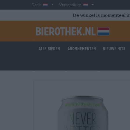
Skip to main content
Dutch
Nederland
Taal:
Verzending:
De winkel is momenteel in
Alle bieren
Abonnementen
Nieuwe hits