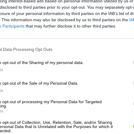
eing interest-based ads based on personal information utilized by us or
* Prijzen zijn inclusief wettelijke BTW. Plus
Scheepvaart
plus
disclosed to third parties prior to your opt-out. You may separately opt-
* Prijzen zijn inclusief accijns
losure of your personal information by third parties on the IAB’s list of
. This information may also be disclosed by us to third parties on the
IA
Participants
that may further disclose it to other third parties.
Omschrijving
Info
Beoordelingen
(0)
l Data Processing Opt Outs
Op de vraag ‘Hoe gaat het?’ antwoorden we meestal met
gesteld in de drukte van alledag en je hebt geen tijd om
o opt-out of the Sharing of my personal data.
al helemaal geen tijd om een juist en uitgebreid antwoo
meestal meer een holle frase dan een serieuze inquisit
In
Coronado neemt graag de tijd voor een praatje en wann
gesteld, willen ze een duidelijk “Nooit beter!”
o opt-out of the Sale of my Personal Data.
In
Om je daadwerkelijk beter te laten voelen dan ooit tevo
Pale Ale. Het brouwsel met de toepasselijke naam Never
to opt-out of processing my Personal Data for Targeted
hopsoorten Citra, Vic Secret en Mozaïek en zit boordev
ing.
bloemschermen is grotendeels verantwoordelijk voor de
In
passievrucht en mango in het glas. Een snufje dennenha
hand in hand met het gouden fruit en maken het profie
o opt-out of Collection, Use, Retention, Sale, and/or Sharing
ersonal Data that Is Unrelated with the Purposes for which it
lected.
Met dit bier in je glas kun je je gewoon goed voelen. Zo