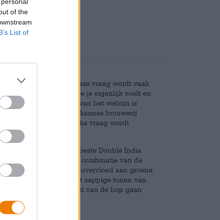
 personal
Deponeren
€ 0,25
out of the
 downstream
B’s List of
 een vluchtig ‘Goed!’ Deze vraag wordt vaak
 na te denken over hoe je je eigenlijk voelt en
rd te geven. De kwestie van het welzijn is
ie. Het team van de Amerikaanse brouwerij
eer hen de onvermijdelijke vraag wordt
ren, schenken ze je hun beste Double India
 Better is een levendige combinatie van de
ol intense hoparoma's. De overvloed aan groene
 fruitige smaak en brengt sappige tonen van
rs en de frisse bitterheid van de hop gaan
l vakkundig compleet.
 goed als nooit tevoren!