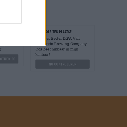
Controle ter plaatse
Is Never Better DIPA Van
Coronado Brewing Company
Mengen
Ook beschikbaar in mijn
?
kantoor?
othek.de
Nu controleren