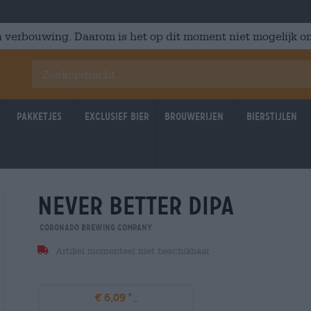
 verbouwing. Daarom is het op dit moment niet mogelijk om
Pakketjes
Exclusief Bier
Brouwerijen
Bierstijlen
never better dipa
Coronado Brewing Company
Artikel momenteel niet beschikbaar
€ 6,09