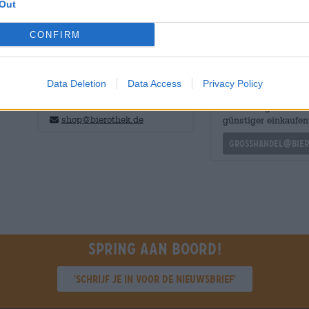
Out
CONFIRM
GRATIS BIERCONSULT
handelaren of
Data Deletion
Data Access
Privacy Policy
restauranthouders
Heb je vragen over dit bier?
Wij zijn er voor u.
Du willst größere 
shop@bierothek.de
günstiger einkaufen
grosshandel@bier
Spring aan boord!
'Schrijf je in voor de nieuwsbrief'