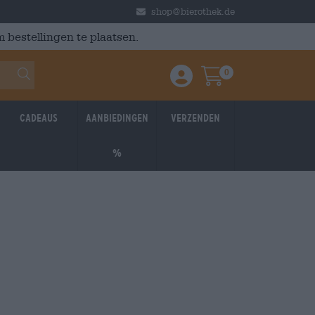
shop@bierothek.de
 bestellingen te plaatsen.
0
Einloggen / Anmelden
Warenkorb
Cadeaus
Aanbiedingen
Verzenden
%