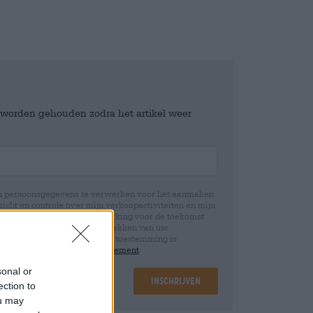
e worden gehouden zodra het artikel weer
jn persoonsgegevens te verwerken voor het aanmaken
icht en controle over mijn verkoopactiviteiten en mijn
emming te allen tijde met werking voor de toekomst
 Wij informeren u dat het intrekken van uw
rwerking die op basis van uw toestemming is
 u in onze
data protection statement
sonal or
Inschrijven
ection to
ou may