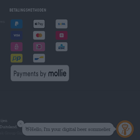
Betalingsmethoden
gen
ijen
Duitsland.
hek Group GmbH.
Alle rechten voorbehouden.