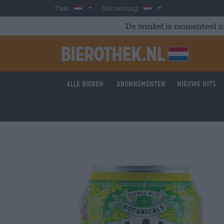
Skip to main content
Dutch
Nederland
Taal:
Verzending:
De winkel is momenteel in
Alle bieren
Abonnementen
Nieuwe hits