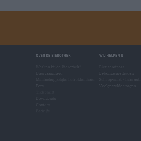
Over de Bierothek
Wij helpen u
Werken bij de Bierothek
Bier seminars
®
Duurzaamheid
Betalingsmethoden
Maatschappelijke betrokkenheid
Scheepvaart
/
Internat
Pers
Veelgestelde vragen
Tijdschrift
Downloads
Contact
Bedrijfs