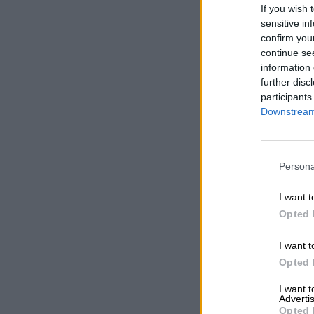
If you wish 
sensitive in
confirm you
continue se
information 
further disc
participants
Downstream 
Persona
I want t
Opted 
I want t
Opted 
I want 
Advertis
Opted 