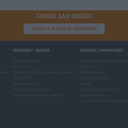
Spring aan boord!
'Schrijf je in voor de nieuwsbrief'
Bierothek
- Partner
Juridisch / Opmerkingen
®
Zakelijke klanten
Bescherming van minderjari
Franchise
Deponeren
ionaal
Opname in het Bierothek-assortiment
Voorwaarden
®
B2B en B2F
Herroepingsrecht
Accijnsplatform
Afdruk
Hopnet-dealer inloggen
Gegevensbescherming
E-commerce voor brouwerijen
Klanten-reviews
Toegankelijkheidsverklaring