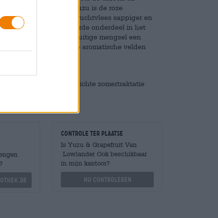
ulling op de exotische yuzu is de roze
it is de variant met roze vruchtvlees sappiger en
rwante vruchten. Het derde onderdeel in het
rte Earl Grey, die het fruitige mengsel een
rukking van verschillende aromatische velden
% alcohol een pittige, lichte zomertraktatie
idoost-Azië voert!
Controle ter plaatse
Is Yuzu & Grapefruit Van
Lowlander Ook beschikbaar
Mengen
in mijn kantoor?
?
Nu controleren
othek.de