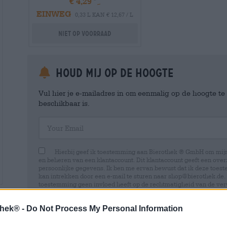
€ 4,29
EINWEG
0,33 L KAN € 12,67 / L
Niet op voorraad
Houd mij op de hoogte
Vul hier je e-mailadres in om eenmalig op de hoogte t
beschikbaar is.
Your Email
Hierbij geef ik toestemming aan Bierothek ® GmbH om mi
en beheren van een klantaccount. Dit klantaccount geeft een overz
persoonlijke gegevens. Ik ben me ervan bewust dat ik deze toest
kan intrekken door een e-mail te sturen naar shop@bierothek.de.
toestemming geen invloed heeft op de rechtmatigheid van de ve
uitgevoerd tot het moment van intrekking. Meer informatie vindt
thek® -
Do Not Process My Personal Information