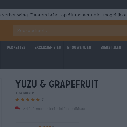
 verbouwing. Daarom is het op dit moment niet mogelijk om
Pakketjes
Exclusief Bier
Brouwerijen
Bierstijlen
yuzu & grapefruit
Lowlander
(1)
Artikel momenteel niet beschikbaar