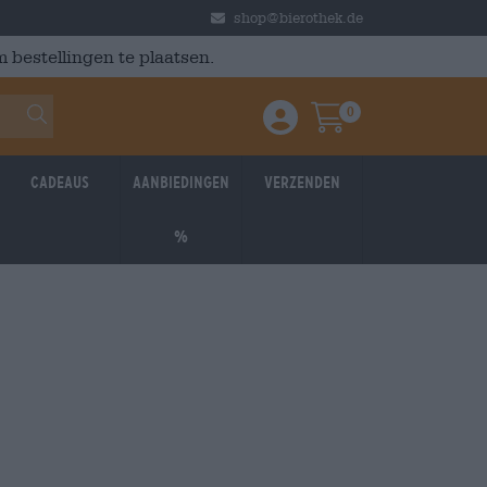
shop@bierothek.de
 bestellingen te plaatsen.
0
Einloggen / Anmelden
Warenkorb
Cadeaus
Aanbiedingen
Verzenden
%