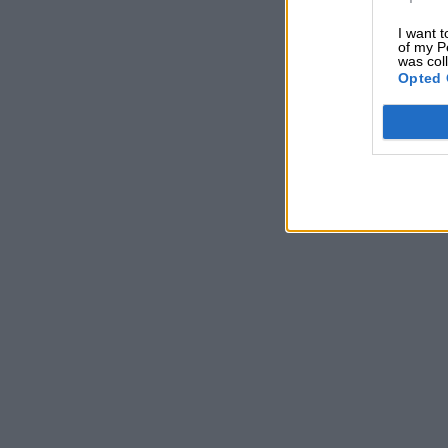
I want t
of my P
was col
Opted 