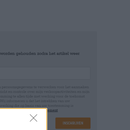
e worden gehouden zodra het artikel weer
jn persoonsgegevens te verwerken voor het aanmaken
icht en controle over mijn verkoopactiviteiten en mijn
emming te allen tijde met werking voor de toekomst
 Wij informeren u dat het intrekken van uw
rwerking die op basis van uw toestemming is
 u in onze
data protection statement
Inschrijven