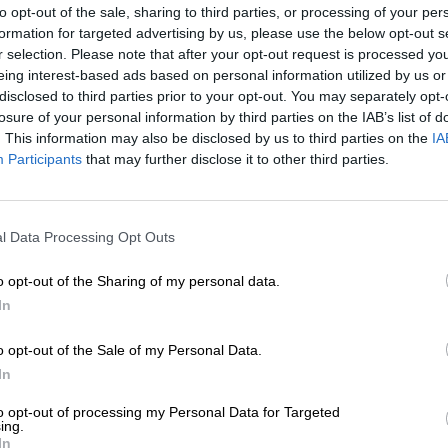
to opt-out of the sale, sharing to third parties, or processing of your per
formation for targeted advertising by us, please use the below opt-out s
* Prijzen zijn inclusief wettelijke BTW. Plus
Scheepvaart
plus
r selection. Please note that after your opt-out request is processed y
* Prijzen zijn inclusief accijns
eing interest-based ads based on personal information utilized by us or
disclosed to third parties prior to your opt-out. You may separately opt-
losure of your personal information by third parties on the IAB’s list of
Omschrijving
Info
Beoordelingen
(1)
. This information may also be disclosed by us to third parties on the
IA
Participants
that may further disclose it to other third parties.
De zon breekt door het dichte bladerdak en onthult de 
de verte hoor je een avondconcert van zingende paradi
apen. Gewapend met een kapmes vecht je je een weg d
l Data Processing Opt Outs
weelderige groene jungle, vreemde geuren prikkelen je
je huid.
o opt-out of the Sharing of my personal data.
In
Als je het gevoel hebt dat je naar Zuidoost-Azië bent g
Lowlander Yuzu & Grapefruit en ga op reis naar verre, 
o opt-out of the Sale of my Personal Data.
In
Op de handelsroutes van weleer bezochten de Nederland
to opt-out of processing my Personal Data for Targeted
vruchten en specerijen mee terug. Yuzu is een zeer zel
ing.
onderscheidende smaak. De complexe aroma's van de yuz
In