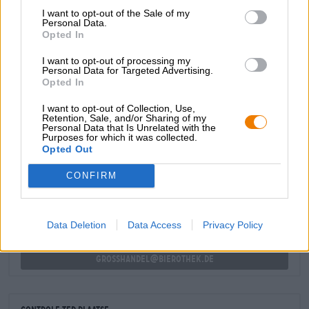
Brewing brengt een intensiteit van volle mouttonen in het
I want to opt-out of the Sale of my
glas die ongebruikelijk is voor de stijl: delicaat smeltende
Personal Data.
karamel ontmoet robuust graan, de hop Cascade en
Opted In
Columbus ronden het aromatische spel af met bloemige,
I want to opt-out of processing my
grasachtige en citrusfrisse ondertonen .
Personal Data for Targeted Advertising.
Opted In
I want to opt-out of Collection, Use,
Retention, Sale, and/or Sharing of my
Personal Data that Is Unrelated with the
Purposes for which it was collected.
GRATIS BIERCONSULT
Opted Out
Heb je vragen over dit bier? Wij zijn er voor u.
shop@bierothek.de
CONFIRM
handelaren of restauranthouders
Data Deletion
Data Access
Privacy Policy
Du willst größere Mengen günstiger einkaufen?
grosshandel@bierothek.de