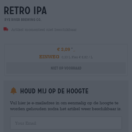
retro ipa
Rye River Brewing Co.
Artikel momenteel niet beschikbaar
€ 3,09
EINWEG
0,33 L Fles € 8,82 / L
Niet op voorraad
Houd mij op de hoogte
Vul hier je e-mailadres in om eenmalig op de hoogte te
worden gehouden zodra het artikel weer beschikbaar is.
Your Email