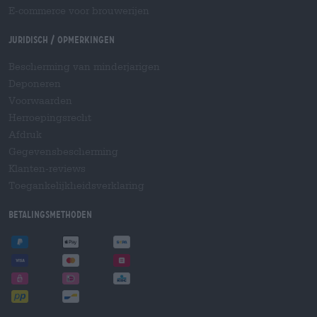
E-commerce voor brouwerijen
Juridisch / Opmerkingen
Bescherming van minderjarigen
Deponeren
Voorwaarden
Herroepingsrecht
Afdruk
Gegevensbescherming
Klanten-reviews
Toegankelijkheidsverklaring
Betalingsmethoden