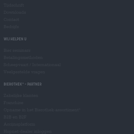
Tijdschrift
Downloads
Contact
Bedrijfs
Wij helpen u
Bier seminars
Betalingsmethoden
Scheepvaart
/
Internationaal
Veelgestelde vragen
Bierothek
- Partner
®
Zakelijke klanten
Franchise
Opname in het Bierothek-assortiment
®
B2B en B2F
Accijnsplatform
Hopnet-dealer inloggen