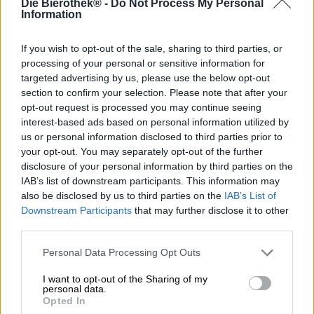
Die Bierothek® -
Do Not Process My Personal
Retro is in en dat is het al een tijdje. Na jarenlang stiekem
Information
te hebben gelachen om de ouderwetse inrichting van
oma’s woonkamer en de stoffige kleren van tante Ilse,
verlangen we nu naar eivormige fauteuils en wijde
If you wish to opt-out of the sale, sharing to third parties, or
broeken. Trends zijn een cyclus zonder einde en het is
processing of your personal or sensitive information for
eigenlijk slechts een kwestie van tijd voordat ze
targeted advertising by us, please use the below opt-out
terugkomen en hotter zijn dan ooit tevoren. Zelfs de
section to confirm your selection. Please note that after your
ergste mode- en designzonden (we denken aan
opt-out request is processed you may continue seeing
schoudervullingen, massief houten kastwanden en
interest-based ads based on personal information utilized by
raamstijlen) maken op een gegeven moment een
us or personal information disclosed to third parties prior to
comeback.
your opt-out. You may separately opt-out of the further
disclosure of your personal information by third parties on the
Ook de Ierse brouwerij Rye River lijdt aan retrokoorts en
IAB’s list of downstream participants. This information may
stuurt ons met zijn Retro IPA op een reis terug in de tijd
also be disclosed by us to third parties on the
IAB’s List of
naar het begin van India Pale Ale. En dat betekent niet
Downstream Participants
that may further disclose it to other
de geboorte van ambachtelijk bier in de jaren negentig,
third parties.
maar eerder de tijd waarin het legendarische bier
ontstond. De wortels van de IPA liggen in het 18e-
Personal Data Processing Opt Outs
eeuwse Engeland. Destijds werd de extra sterke IPA
gecreëerd om naar de koloniën in India te worden
I want to opt-out of the Sharing of my
gestuurd.
personal data.
Opted In
Maar terug naar het heden. De Retro IPA van Rye River