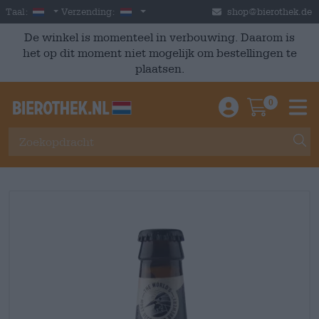
Skip to main content
Dutch
Nederland
Taal:
Verzending:
shop@bierothek.de
De winkel is momenteel in verbouwing. Daarom is
het op dit moment niet mogelijk om bestellingen te
plaatsen.
0
Einloggen / An
Warenkor
M