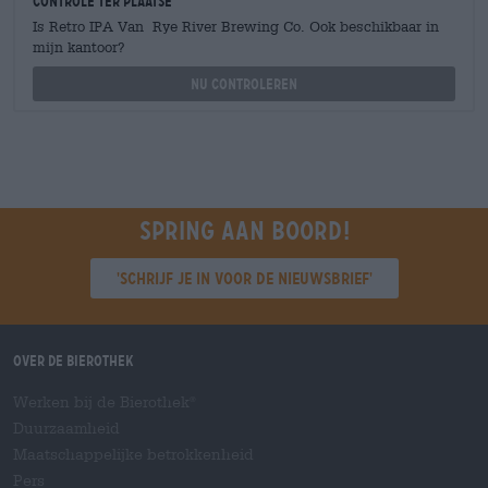
Controle ter plaatse
Is Retro IPA Van Rye River Brewing Co. Ook beschikbaar in
mijn kantoor?
Nu controleren
Spring aan boord!
'Schrijf je in voor de nieuwsbrief'
Over de Bierothek
Werken bij de Bierothek
®
Duurzaamheid
Maatschappelijke betrokkenheid
Pers