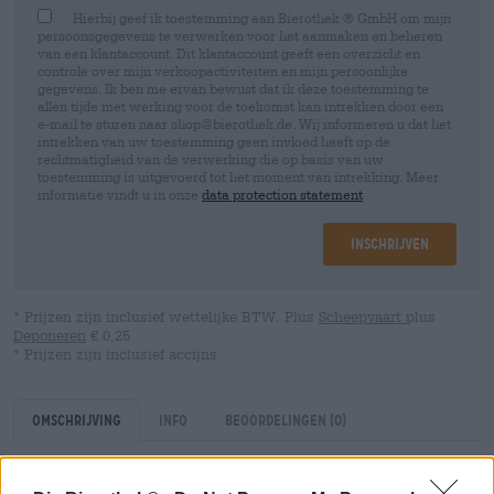
Hierbij geef ik toestemming aan Bierothek ® GmbH om mijn
persoonsgegevens te verwerken voor het aanmaken en beheren
van een klantaccount. Dit klantaccount geeft een overzicht en
controle over mijn verkoopactiviteiten en mijn persoonlijke
gegevens. Ik ben me ervan bewust dat ik deze toestemming te
allen tijde met werking voor de toekomst kan intrekken door een
e-mail te sturen naar shop@bierothek.de. Wij informeren u dat het
intrekken van uw toestemming geen invloed heeft op de
rechtmatigheid van de verwerking die op basis van uw
toestemming is uitgevoerd tot het moment van intrekking. Meer
informatie vindt u in onze
data protection statement
Inschrijven
* Prijzen zijn inclusief wettelijke BTW. Plus
Scheepvaart
plus
Deponeren
€ 0,25
* Prijzen zijn inclusief accijns
Omschrijving
Info
Beoordelingen
(0)