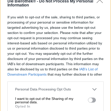
Die Bierothek® -
Do Not Process My Personal
De theorie van het ekpyrotische universum is terug te
Information
vinden op verschillende vakgebieden. Enerzijds is het
een term uit de stoïcijnse filosofie, anderzijds maakt het
construct deel uit van een kosmologisch model van de
If you wish to opt-out of the sale, sharing to third parties, or
theoretisch natuurkundigen Paul Steinhardt en Neil
processing of your personal or sensitive information for
Turok. Met hun theorie bieden ze de wetenschap een
targeted advertising by us, please use the below opt-out
nieuwe poging om de geboorte van ons universum te
section to confirm your selection. Please note that after your
verklaren. Het Ekpyrotic Universe is echter onlangs in een
opt-out request is processed you may continue seeing
heel andere branche verschenen: de bierscene!
interest-based ads based on personal information utilized by
us or personal information disclosed to third parties prior to
Gamma’s versie van het construct heeft weinig te maken
your opt-out. You may separately opt-out of the further
met de kwantumfysica, het werkelijke universum of de
disclosure of your personal information by third parties on the
filosofie, maar gaat in plaats daarvan over de fijne kunst
IAB’s list of downstream participants. This information may
van het brouwen. Op meesterlijke wijze hebben de
also be disclosed by us to third parties on the
IAB’s List of
brouwers hop, mout, gist en water met elkaar verweven
Downstream Participants
that may further disclose it to other
tot een magnifieke Double India Pale Ale. Het brouwsel
third parties.
brengt maar liefst 8,0% alcohol in het glas en is op smaak
gebracht met de hopsoorten Idaho 7 en El Dorado.
Personal Data Processing Opt Outs
In het glas heeft Gamma’s Ekpyrotic Universe een rijk
troebele, bijna melkachtige perziktoon met een
I want to opt-out of the Sharing of my
personal data.
koperachtige glans en een romige kroon. Als het op
Opted In
smaak aankomt, leunt het team van de Deense brouwerij