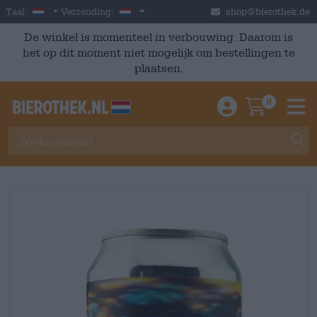
Skip to main content
Dutch
Nederland
Taal:
Verzending:
shop@bierothek.de
De winkel is momenteel in verbouwing. Daarom is
het op dit moment niet mogelijk om bestellingen te
plaatsen.
0
Einloggen / An
Warenkor
M