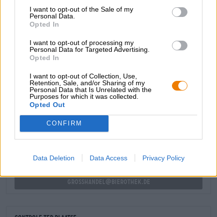
niet uit het raam; In plaats daarvan perfectioneren ze het
I want to opt-out of the Sale of my
klassieke karakter en de smaak van een traditionele IPA
Personal Data.
en gaan ze tot het uiterste met intense fruitaroma’s,
Opted In
scherpe bitterheid en een harmonieus evenwicht tussen
I want to opt-out of processing my
zoet en zuur.
Personal Data for Targeted Advertising.
Opted In
I want to opt-out of Collection, Use,
Retention, Sale, and/or Sharing of my
Personal Data that Is Unrelated with the
Purposes for which it was collected.
GRATIS BIERCONSULT
Opted Out
Heb je vragen over dit bier? Wij zijn er voor u.
shop@bierothek.de
CONFIRM
handelaren of restauranthouders
Data Deletion
Data Access
Privacy Policy
Du willst größere Mengen günstiger einkaufen?
grosshandel@bierothek.de