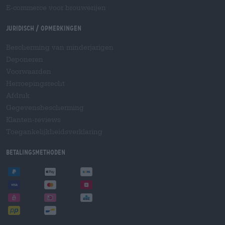
E-commerce voor brouwerijen
Juridisch / Opmerkingen
Bescherming van minderjarigen
Deponeren
Voorwaarden
Herroepingsrecht
Afdruk
Gegevensbescherming
Klanten-reviews
Toegankelijkheidsverklaring
Betalingsmethoden