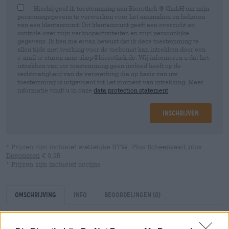
Hierbij geef ik toestemming aan Bierothek ® GmbH om mijn
persoonsgegevens te verwerken voor het aanmaken en beheren
van een klantaccount. Dit klantaccount geeft een overzicht en
controle over mijn verkoopactiviteiten en mijn persoonlijke
gegevens. Ik ben me ervan bewust dat ik deze toestemming te
allen tijde met werking voor de toekomst kan intrekken door een
e-mail te sturen naar shop@bierothek.de. Wij informeren u dat het
intrekken van uw toestemming geen invloed heeft op de
rechtmatigheid van de verwerking die op basis van uw
toestemming is uitgevoerd tot het moment van intrekking. Meer
informatie vindt u in onze
data protection statement
Inschrijven
* Prijzen zijn inclusief wettelijke BTW. Plus
Scheepvaart
plus
Deponeren
€ 0,25
* Prijzen zijn inclusief accijns
Omschrijving
Info
Beoordelingen
(0)