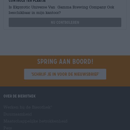
Controle ter plaatse
Is Ekpyrotic Universe Van Gamma Brewing Company Ook
beschikbaar in mijn kantoor?
Nu controleren
Spring aan boord!
'Schrijf je in voor de nieuwsbrief'
Over de Bierothek
Werken bij de Bierothek
®
Duurzaamheid
Maatschappelijke betrokkenheid
Pers