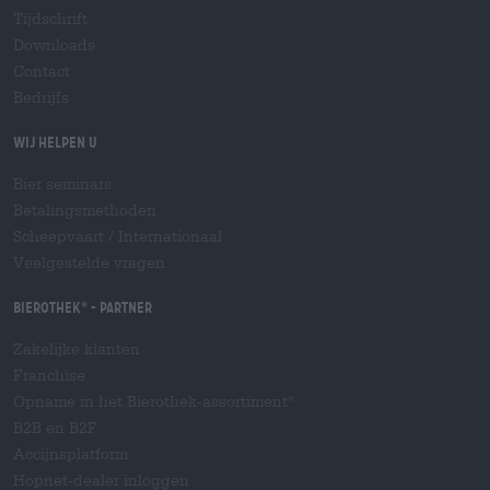
Tijdschrift
Downloads
Contact
Bedrijfs
Wij helpen u
Bier seminars
Betalingsmethoden
Scheepvaart
/
Internationaal
Veelgestelde vragen
Bierothek
- Partner
®
Zakelijke klanten
Franchise
Opname in het Bierothek-assortiment
®
B2B en B2F
Accijnsplatform
Hopnet-dealer inloggen