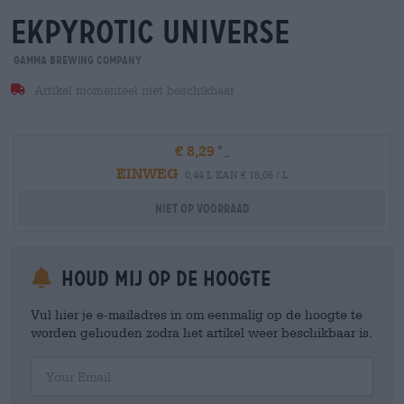
ekpyrotic universe
Gamma Brewing Company
Artikel momenteel niet beschikbaar
€ 8,29
EINWEG
0,44 L KAN € 18,05 / L
Niet op voorraad
Houd mij op de hoogte
Vul hier je e-mailadres in om eenmalig op de hoogte te
worden gehouden zodra het artikel weer beschikbaar is.
Your Email