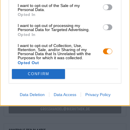
en een grote verscheidenheid aan krachtige mouttonen:
I want to opt-out of the Sale of my
geroosterde tonen ontmoeten geroosterde hazelnoten,
Personal Data.
ovenvers brood, toffee en romige karamel. De hop draagt
Opted In
bij aan een bittere bitterheid en geeft de moutsymfonie
I want to opt-out of processing my
met citrus- en dennentonen lichtheid en frisheid.
Personal Data for Targeted Advertising.
Opted In
Absoluut heerlijk!
I want to opt-out of Collection, Use,
Retention, Sale, and/or Sharing of my
Personal Data that Is Unrelated with the
Purposes for which it was collected.
GRATIS BIERCONSULT
Opted Out
Heb je vragen over dit bier? Wij zijn er voor u.
shop@bierothek.de
CONFIRM
handelaren of restauranthouders
Data Deletion
Data Access
Privacy Policy
Du willst größere Mengen günstiger einkaufen?
grosshandel@bierothek.de