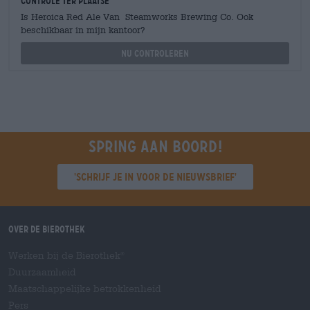
Controle ter plaatse
Is Heroica Red Ale Van Steamworks Brewing Co. Ook
beschikbaar in mijn kantoor?
Nu controleren
Spring aan boord!
'Schrijf je in voor de nieuwsbrief'
Over de Bierothek
Werken bij de Bierothek
®
Duurzaamheid
Maatschappelijke betrokkenheid
Pers