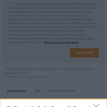
Hierbij geef ik toestemming aan Bierothek ® GmbH om mijn
persoonsgegevens te verwerken voor het aanmaken en beheren
van een klantaccount. Dit klantaccount geeft een overzicht en
controle over mijn verkoopactiviteiten en mijn persoonlijke
gegevens. Ik ben me ervan bewust dat ik deze toestemming te
allen tijde met werking voor de toekomst kan intrekken door een
e-mail te sturen naar shop@bierothek.de. Wij informeren u dat het
intrekken van uw toestemming geen invloed heeft op de
rechtmatigheid van de verwerking die op basis van uw
toestemming is uitgevoerd tot het moment van intrekking. Meer
informatie vindt u in onze
data protection statement
Inschrijven
* Prijzen zijn inclusief wettelijke BTW. Plus
Scheepvaart
plus
Deponeren
€ 0,08
* Prijzen zijn inclusief accijns
Omschrijving
Info
Beoordelingen
(0)