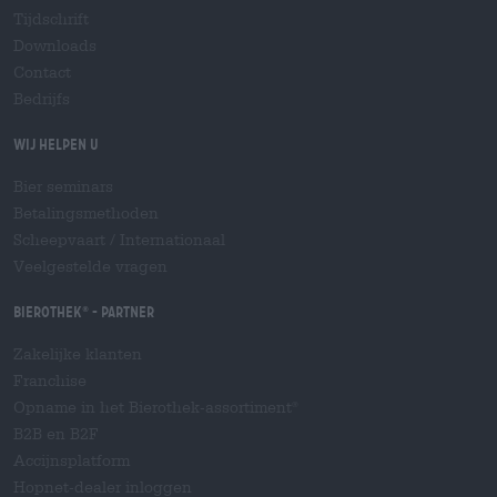
Tijdschrift
Downloads
Contact
Bedrijfs
Wij helpen u
Bier seminars
Betalingsmethoden
Scheepvaart
/
Internationaal
Veelgestelde vragen
Bierothek
- Partner
®
Zakelijke klanten
Franchise
Opname in het Bierothek-assortiment
®
B2B en B2F
Accijnsplatform
Hopnet-dealer inloggen