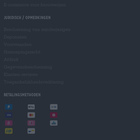
E-commerce voor brouwerijen
Juridisch / Opmerkingen
Bescherming van minderjarigen
Deponeren
Voorwaarden
Herroepingsrecht
Afdruk
Gegevensbescherming
Klanten-reviews
Toegankelijkheidsverklaring
Betalingsmethoden