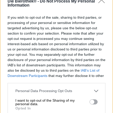
Die Bierothek® -
Do Not Process My Personal
Iedereen heeft een held nodig in zijn leven - wij kozen
Information
voor de soepele Heroica Red Ale van Steamworks
Brewing!
If you wish to opt-out of the sale, sharing to third parties, or
Steamworks is een internationale samenwerking tussen
processing of your personal or sensitive information for
twee neven: de een komt uit Canada, de ander woont in
targeted advertising by us, please use the below opt-out
Duitsland. De twee bierliefhebbers besloten Canadees
section to confirm your selection. Please note that after your
bier naar Europa te halen en daar de biermarkt te
opt-out request is processed you may continue seeing
verrijken met een slokje Canada. Hun bieren zijn
interest-based ads based on personal information utilized by
aromatische creaties met spannende ingrediënten zoals
us or personal information disclosed to third parties prior to
komkommers
of
jasmijnbloemen
. De Red Ale Heroica is
your opt-out. You may separately opt-out of the further
niet zo gek, maar minstens zo lekker als deze twee
disclosure of your personal information by third parties on the
voorbeelden. Het koperkleurige bier heeft een stevig
IAB’s list of downstream participants. This information may
alcoholgehalte van 5,6% en is gebrouwen met vier
also be disclosed by us to third parties on the
IAB’s List of
verschillende hopsoorten en vijf smaakvolle
Downstream Participants
that may further disclose it to other
moutvariaties. Het resultaat is een moutig bier met
third parties.
delicate hopnuances en een frisse bitterheid.
Heroica vloeit warm roodbruin het glas in en wordt
Personal Data Processing Opt Outs
bekroond met een luchtig laagje romig schuim. In de neus
vormen moutige karamel, bittere sinaasappel en sappige
I want to opt-out of the Sharing of my
personal data.
grapefruit een verleidelijk mengsel. De initiële smaak
Opted In
onthult een volle body met een fluweelzacht mondgevoel