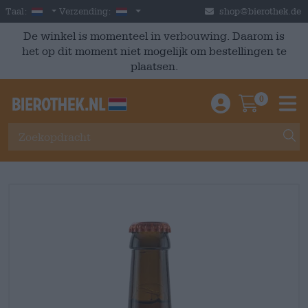
Skip to main content
Dutch
Nederland
Taal:
Verzending:
shop@bierothek.de
De winkel is momenteel in verbouwing. Daarom is
het op dit moment niet mogelijk om bestellingen te
plaatsen.
0
Einloggen / An
Warenkor
M