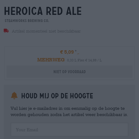
heroica red ale
Steamworks Brewing Co.
Artikel momenteel niet beschikbaar
€ 5,09
MEHRWEG
0,33 L Fles € 14,88 / L
Niet op voorraad
Houd mij op de hoogte
Vul hier je e-mailadres in om eenmalig op de hoogte te
worden gehouden zodra het artikel weer beschikbaar is.
Your Email