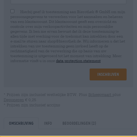
Hierbij geef ik toestemming aan Bierothek ® GmbH om mijn
persoonsgegevens te verwerken voor het aanmaken en beheren
van een klantaccount. Dit klantaccount geeft een overzicht en
controle over mijn verkoopactiviteiten en mijn persoonlijke
gegevens. Ik ben me ervan bewust dat ik deze toestemming te
allen tijde met werking voor de toekomst kan intrekken door een
e-mail te sturen naar shop@bierothek.de. Wij informeren u dat het
intrekken van uw toestemming geen invloed heeft op de
rechtmatigheid van de verwerking die op basis van uw
toestemming is uitgevoerd tot het moment van intrekking. Meer
informatie vindt u in onze
data protection statement
Inschrijven
* Prijzen zijn inclusief wettelijke BTW. Plus
Scheepvaart
plus
Deponeren
€ 0,25
* Prijzen zijn inclusief accijns
Omschrijving
Info
Beoordelingen
(2)