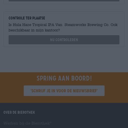
Controle ter plaatse
Is Hula Haze Tropical IPA Van Steamworks Brewing Co. Ook
beschikbaar in mijn kantoor?
Nu controleren
Spring aan boord!
'Schrijf je in voor de nieuwsbrief'
Over de Bierothek
Werken bij de Bierothek
®