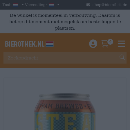
Skip to main content
Dutch
Nederland
Taal:
Verzending:
shop@bierothek.de
De winkel is momenteel in verbouwing. Daarom is
het op dit moment niet mogelijk om bestellingen te
plaatsen.
0
Einloggen / An
Warenkor
M