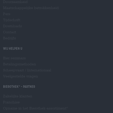
Duurzaamheid
Maatschappelijke betrokkenheid
Pers
Tijdschrift
Downloads
Contact
Bedrijfs
Wij helpen u
Bier seminars
Betalingsmethoden
Scheepvaart
/
Internationaal
Veelgestelde vragen
Bierothek
- Partner
®
Zakelijke klanten
Franchise
Opname in het Bierothek-assortiment
®