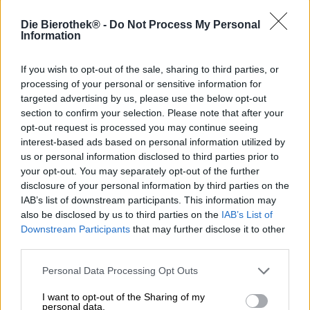
Een slok vakantie.
Die Bierothek® -
Do Not Process My Personal
Information
Steamworks Hula Haze Tropical IPA is een Zuidzee-droom
in vloeibare vorm: de sappige India Pale Ale wordt
If you wish to opt-out of the sale, sharing to third parties, or
gebrouwen met verse ananas en geconcentreerd
processing of your personal or sensitive information for
perziksap en maakt indruk met geweldige fruittonen en
targeted advertising by us, please use the below opt-out
een heerlijke zomerse flair. De aroma-intensieve
section to confirm your selection. Please note that after your
hopsoorten Azacca, Cashmere, Simcoe en El Dorado
ondersteunen het krachtige fruitkarakter en dragen
opt-out request is processed you may continue seeing
bovendien bij aan een frisse bitterheid die het zoete fruit
interest-based ads based on personal information utilized by
in balans brengt.
us or personal information disclosed to third parties prior to
your opt-out. You may separately opt-out of the further
Hula Haze vloeit in het glas in de kleur van zonovergoten
disclosure of your personal information by third parties on the
sinaasappels en draagt een kroon met fijne poriën van
IAB’s list of downstream participants. This information may
romig schuim op het natuurlijk troebele lichaam. Een
also be disclosed by us to third parties on the
IAB’s List of
verleidelijke geur van gouden ananas, rijpe perzik en
Downstream Participants
that may further disclose it to other
ander tropisch fruit vermengt zich op de neus met
third parties.
kruidige hars, zachte mout en een vleugje citrus. De
onweerstaanbare eerste indruk zet zich voort in het
Personal Data Processing Opt Outs
drankje: een fruitige vloedgolf overspoelt het gehemelte
en prikkelt de smaakreceptoren op de tong met tonen van
I want to opt-out of the Sharing of my
geel steenfruit, ananas, papaja, mango, perzik, kokosnoot
personal data.