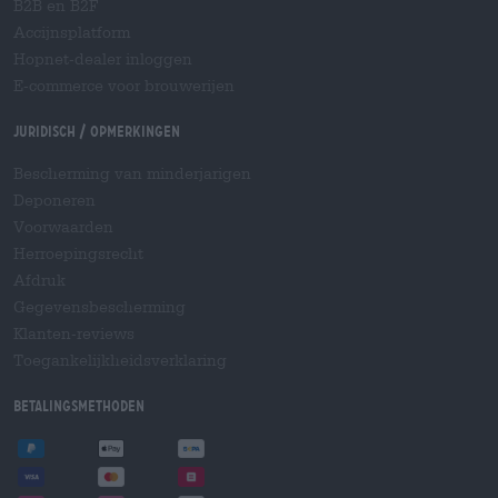
B2B en B2F
Accijnsplatform
Hopnet-dealer inloggen
E-commerce voor brouwerijen
Juridisch / Opmerkingen
Bescherming van minderjarigen
Deponeren
Voorwaarden
Herroepingsrecht
Afdruk
Gegevensbescherming
Klanten-reviews
Toegankelijkheidsverklaring
Betalingsmethoden