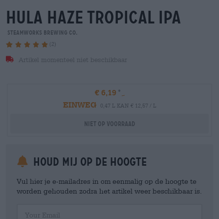
hula haze tropical ipa
Steamworks Brewing Co.
(2)
Artikel momenteel niet beschikbaar
€ 6,19
EINWEG
0,47 L KAN € 12,57 / L
Niet op voorraad
Houd mij op de hoogte
Vul hier je e-mailadres in om eenmalig op de hoogte te
worden gehouden zodra het artikel weer beschikbaar is.
Your Email