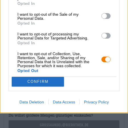
en grapefruit. De brouwers hebben alle nuances van de
Opted In
hopsoorten naar voren gehaald en verweven tot een
I want to opt-out of the Sale of my
sappige fruitcocktail. De mout draagt bij aan een zacht,
Personal Data.
zijdeachtig mondgevoel en subtiele aroma's van
Opted In
versgebakken koekjes. Een subtiele ondertoon van
dennenhars en een zuivere bitterheid onderstrepen de
I want to opt-out of processing my
zomerse aroma's.
Personal Data for Targeted Advertising.
Opted In
Steamworks Hula Haze Tropical IPA scoort met veel fruit,
fijne zuurgraad, droge bitterheid en geweldige kruiden.
I want to opt-out of Collection, Use,
Retention, Sale, and/or Sharing of my
Personal Data that Is Unrelated with the
Purposes for which it was collected.
Opted Out
GRATIS BIERCONSULT
CONFIRM
Heb je vragen over dit bier? Wij zijn er voor u.
shop@bierothek.de
Data Deletion
Data Access
Privacy Policy
handelaren of restauranthouders
Du willst größere Mengen günstiger einkaufen?
grosshandel@bierothek.de