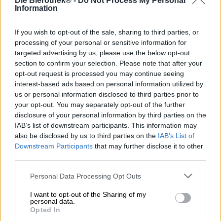
Die Bierothek® -
Do Not Process My Personal
uitsluitend uit tarwe- en pilsglazen en is de afgelopen
Information
jaren met grote sprongen gegroeid. De ambachtelijke
bierbeweging heeft de biermarkt uitgebreid met een
If you wish to opt-out of the sale, sharing to third parties, or
verscheidenheid aan nieuwe, oude en moderne bierstijlen
processing of your personal or sensitive information for
en met deze ongelooflijke selectie kwamen de
targeted advertising by us, please use the below opt-out
bijpassende bierglazen.
section to confirm your selection. Please note that after your
Aanvankelijk waren het alleen sommeliers en
opt-out request is processed you may continue seeing
fijnproevers, maar inmiddels genieten steeds meer
interest-based ads based on personal information utilized by
bierdrinkers van hun favoriete drankje uit het
us or personal information disclosed to third parties prior to
bijpassende glas. Enerzijds komt dit doordat bierglazen
your opt-out. You may separately opt-out of the further
een visuele component toevoegen aan het biergenot: bij
disclosure of your personal information by third parties on the
het schenken kun je de prachtige kleur van het bier
IAB’s list of downstream participants. This information may
bewonderen, en dit is ook de enige manier om de
also be disclosed by us to third parties on the
IAB’s List of
schuimkraag te creëren, waardoor de bier een echte
Downstream Participants
that may further disclose it to other
delicatesse. Ook in het glas kan de geur van een biertje
third parties.
intenser worden waargenomen. Wanneer je de kroonkurk
opent, stijgt er een klein geurtje op uit de hals van een
Personal Data Processing Opt Outs
smalle fles, maar dit is nauwelijks te vergelijken met het
boeket in het glas. Het uiterlijk en de geur zijn echter
I want to opt-out of the Sharing of my
personal data.
secundair, de smaak is wat echt telt. En ook dit wordt
Opted In
vergroot door het genot uit het glas. Het juiste glas zorgt