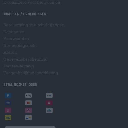
E-commerce voor brouwerijen
Juridisch / Opmerkingen
Bescherming van minderjarigen
Deponeren
Voorwaarden
Herroepingsrecht
Afdruk
Gegevensbescherming
Klanten-reviews
Toegankelijkheidsverklaring
Betalingsmethoden