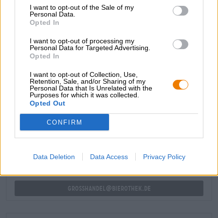
ervoor dat de aroma’s zich kunnen ontwikkelen en de
I want to opt-out of the Sale of my
smaaknuances de juiste receptoren op de tong bereiken.
Personal Data.
Opted In
Iedereen die bang is voor problemen met de ruimte in de
glazen kast kan opgelucht ademhalen: er is een glas dat
I want to opt-out of processing my
geschikt is voor een hele reeks verschillende bierstijlen:
Personal Data for Targeted Advertising.
Opted In
het bierglas is een echte alleskunner. Een bijzonder mooi
voorbeeld is de Espiga-versie!
I want to opt-out of Collection, Use,
Retention, Sale, and/or Sharing of my
Personal Data that Is Unrelated with the
Purposes for which it was collected.
Opted Out
GRATIS BIERCONSULT
Heb je vragen over dit bier? Wij zijn er voor u.
CONFIRM
shop@bierothek.de
Data Deletion
Data Access
Privacy Policy
handelaren of restauranthouders
Du willst größere Mengen günstiger einkaufen?
grosshandel@bierothek.de