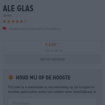
ale glas
Espiga
(1)
Artikel momenteel niet beschikbaar
€ 2,59
-
1 St. € 2,59 / St.
Niet op voorraad
Houd mij op de hoogte
Vul hier je e-mailadres in om eenmalig op de hoogte te
worden gehouden zodra het artikel weer beschikbaar is.
Your Email