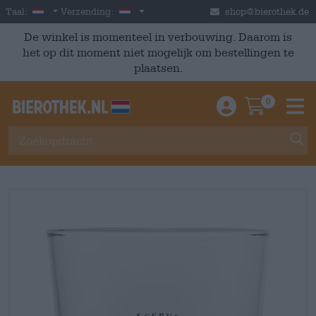
Skip to main content
Dutch
Nederland
Taal:
Verzending:
shop@bierothek.de
De winkel is momenteel in verbouwing. Daarom is
het op dit moment niet mogelijk om bestellingen te
plaatsen.
0
Einloggen / An
Warenkor
M