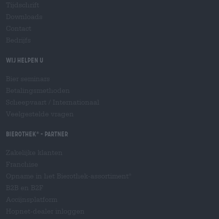
Tijdschrift
Downloads
Contact
Bedrijfs
Wij helpen u
Bier seminars
Betalingsmethoden
Scheepvaart
/
Internationaal
Veelgestelde vragen
Bierothek
- Partner
®
Zakelijke klanten
Franchise
Opname in het Bierothek-assortiment
®
B2B en B2F
Accijnsplatform
Hopnet-dealer inloggen