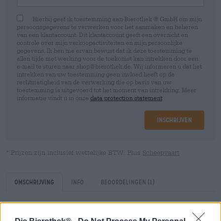
Hierbij geef ik toestemming aan Bierothek ® GmbH om mijn
persoonsgegevens te verwerken voor het aanmaken en beheren
van een klantaccount. Dit klantaccount geeft een overzicht en
controle over mijn verkoopactiviteiten en mijn persoonlijke
gegevens. Ik ben me ervan bewust dat ik deze toestemming te
allen tijde met werking voor de toekomst kan intrekken door een
e-mail te sturen naar shop@bierothek.de. Wij informeren u dat het
intrekken van uw toestemming geen invloed heeft op de
rechtmatigheid van de verwerking die op basis van uw
toestemming is uitgevoerd tot het moment van intrekking. Meer
informatie vindt u in onze
data protection statement
Inschrijven
* Prijzen zijn inclusief wettelijke BTW. Plus
Scheepvaart
Omschrijving
Info
Beoordelingen
(1)
Het assortiment bierglazen bestond na lange tijd