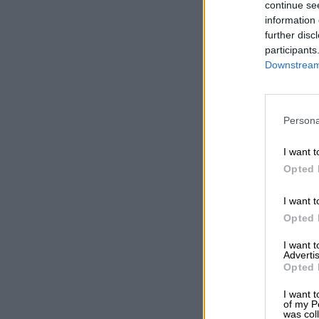
continue se
information 
further disc
participants
Downstream 
Persona
I want t
Opted 
I want t
Opted 
I want 
Advertis
Opted 
I want t
of my P
was col