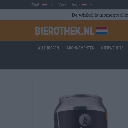
Skip to main content
Dutch
Nederland
Taal:
Verzending:
De winkel is momenteel in
Alle bieren
Abonnementen
Nieuwe hits