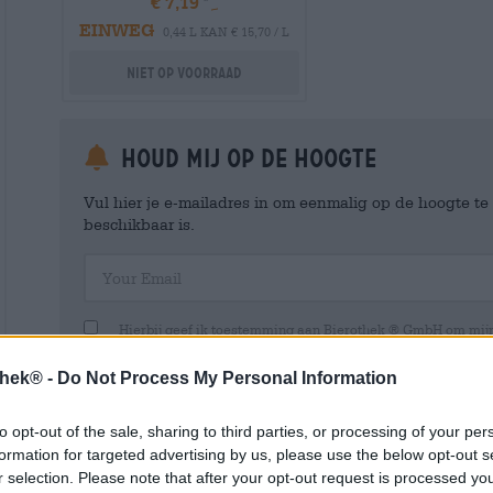
€ 7,19
EINWEG
0,44 L KAN € 15,70 / L
Niet op voorraad
Houd mij op de hoogte
Vul hier je e-mailadres in om eenmalig op de hoogte t
beschikbaar is.
Your Email
Hierbij geef ik toestemming aan Bierothek ® GmbH om mi
en beheren van een klantaccount. Dit klantaccount geeft een overz
persoonlijke gegevens. Ik ben me ervan bewust dat ik deze toest
thek® -
Do Not Process My Personal Information
kan intrekken door een e-mail te sturen naar shop@bierothek.de.
toestemming geen invloed heeft op de rechtmatigheid van de ve
uitgevoerd tot het moment van intrekking. Meer informatie vindt
to opt-out of the sale, sharing to third parties, or processing of your per
formation for targeted advertising by us, please use the below opt-out s
r selection. Please note that after your opt-out request is processed y