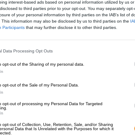
eing interest-based ads based on personal information utilized by us or
disclosed to third parties prior to your opt-out. You may separately opt-
* Prijzen zijn inclusief wettelijke BTW. Plus
Scheepvaart
plus
losure of your personal information by third parties on the IAB’s list of
* Prijzen zijn inclusief accijns
. This information may also be disclosed by us to third parties on the
IA
Participants
that may further disclose it to other third parties.
Omschrijving
Info
Beoordelingen
(2)
l Data Processing Opt Outs
Stel je voor dat je de uitgestrektheid van het universum
planeten, sterren en kometen. Je racet door de ruimte in
o opt-out of the Sharing of my personal data.
gevaarlijke asteroïdenregens regenen op de romp, verre
In
avonturen en je enige metgezel is nieuwsgierigheid. Bro
van zulke dagdromen en heeft bovendien een bier ontwik
o opt-out of the Sale of my Personal Data.
astronauten, ontdekkingsreizigers, avonturiers en onderz
In
De dubbel koud gehopte India Pale Ale heeft de toepass
to opt-out of processing my Personal Data for Targeted
fruitige smaak en heerlijke kruidigheid aan de hopsoort
ing.
Alle hop werd zowel bij het brouwproces als bij het da
In
intergalactische genot presenteert zich in een warm hon
uit van witte druiven en zonovergoten citrusvruchten. D
o opt-out of Collection, Use, Retention, Sale, and/or Sharing
de eerste reukindruk één op één voortzet: fijne fruittone
ersonal Data that Is Unrelated with the Purposes for which it
lected.
citrusvruchtenmix in de mond met vers gemaaid gras en