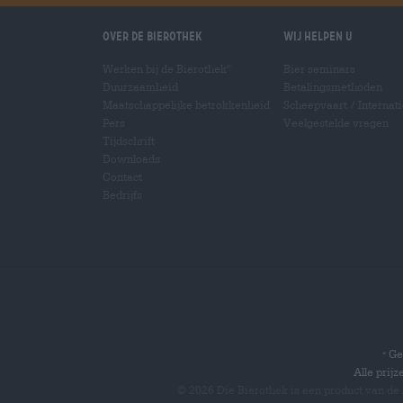
Over de Bierothek
Wij helpen u
Werken bij de Bierothek
Bier seminars
®
Duurzaamheid
Betalingsmethoden
Maatschappelijke betrokkenheid
Scheepvaart
/
Internat
Pers
Veelgestelde vragen
Tijdschrift
Downloads
Contact
Bedrijfs
Gel
*
Alle prij
© 2026 Die Bierothek
is een product van de