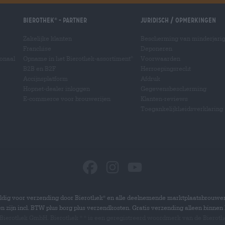
Bierothek
- Partner
Juridisch / Opmerkingen
®
Zakelijke klanten
Bescherming van minderjari
Franchise
Deponeren
ionaal
Opname in het Bierothek-assortiment
Voorwaarden
®
B2B en B2F
Herroepingsrecht
Accijnsplatform
Afdruk
Hopnet-dealer inloggen
Gegevensbescherming
E-commerce voor brouwerijen
Klanten-reviews
Toegankelijkheidsverklaring
dig voor verzending door Bierothek
en alle deelnemende marktplaatsbrouwer
®
zen zijn incl. BTW plus borg plus verzendkosten. Gratis verzending alleen binnen 
 Bierothek GmbH. Bierothek
is een geregistreerd woordmerk van de Bierot
®
®