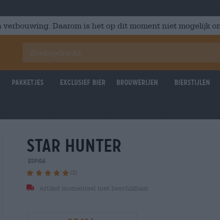
 verbouwing. Daarom is het op dit moment niet mogelijk om
Pakketjes
Exclusief Bier
Brouwerijen
Bierstijlen
star hunter
Espiga
(2)
Artikel momenteel niet beschikbaar