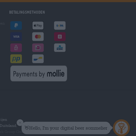
Betalingsmethoden
gen
ijen
Duitsland.
hek Group GmbH.
Alle rechten voorbehouden.