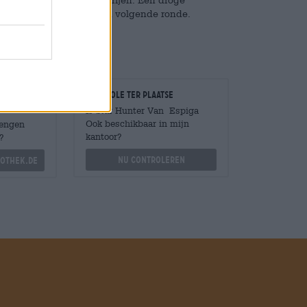
or dat je zin hebt in een volgende ronde.
Controle ter plaatse
Is Star Hunter Van Espiga
Ook beschikbaar in mijn
Mengen
kantoor?
?
Nu controleren
othek.de