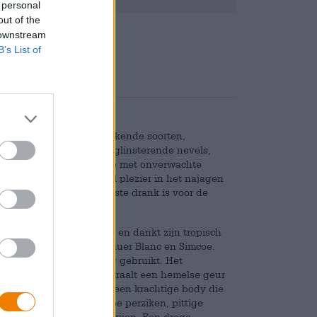
 personal
out of the
Deponeren
€ 0,25
 downstream
B’s List of
 verkent met al zijn onbekende soorten,
 een ruimteschip, kruist glinsterende nevels,
 sterrenstelsels lokken je met onverwachte
uwerij Espiga heeft veel plezier in het najagen
keld dat precies de juiste drank is voor de
oekers onder jullie.
elijke naam Star Hunter en dankt zijn tropisch
en Aramis, Citra, Hallertauer Blanc en Simcoe.
aropvolgende dryhopping gebruikt. Het
inggeel in het glas en straalt een hemelse geur
e initiële smaak onthult een krachtige body die
n van lichte druiven, rijpe perziken, pittige
 een harmonieuze specerijen. Een droge