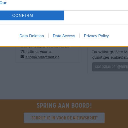
Out
afdronk bekroont de drinkervaring en zorgt er meteen vo
CONFIRM
Data Deletion
Data Access
Privacy Policy
GRATIS BIERCONSULT
handelaren of
restauranthouders
Heb je vragen over dit bier?
Wij zijn er voor u.
Du willst größere 
shop@bierothek.de
günstiger einkaufen
grosshandel@bier
Spring aan boord!
'Schrijf je in voor de nieuwsbrief'