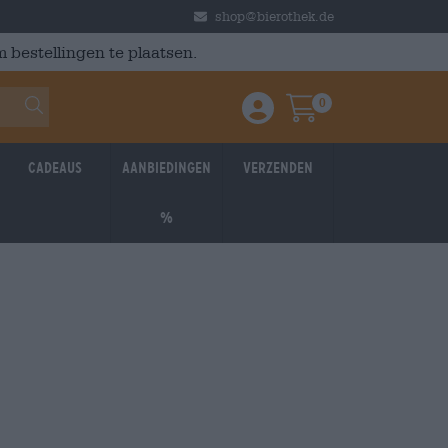
shop@bierothek.de
 bestellingen te plaatsen.
0
Einloggen / Anmelden
Warenkorb
Cadeaus
Aanbiedingen
Verzenden
%