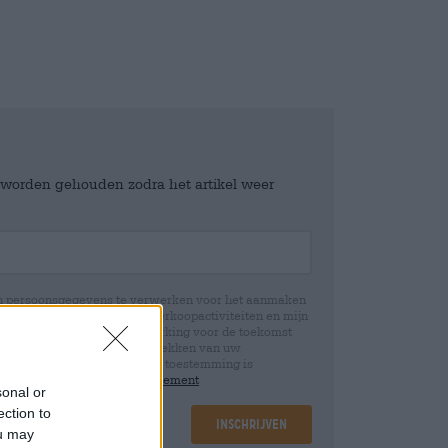
e worden gehouden zodra het artikel weer
jn persoonsgegevens te verwerken voor het aanmaken
icht en controle over mijn verkoopactiviteiten en mijn
emming te allen tijde met werking voor de toekomst
 Wij informeren u dat het intrekken van uw
rwerking die op basis van uw toestemming is
 u in onze
data protection statement
sonal or
ection to
Inschrijven
ou may