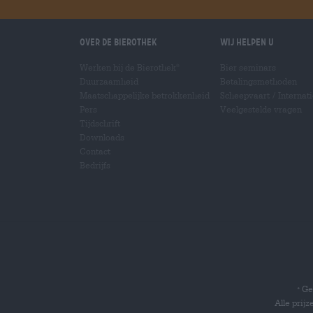
Over de Bierothek
Wij helpen u
Werken bij de Bierothek
Bier seminars
®
Duurzaamheid
Betalingsmethoden
Maatschappelijke betrokkenheid
Scheepvaart
/
Internat
Pers
Veelgestelde vragen
Tijdschrift
Downloads
Contact
Bedrijfs
Gel
*
Alle prij