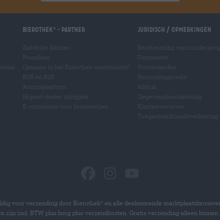
Bierothek
- Partner
Juridisch / Opmerkingen
®
Zakelijke klanten
Bescherming van minderjari
Franchise
Deponeren
ionaal
Opname in het Bierothek-assortiment
Voorwaarden
®
B2B en B2F
Herroepingsrecht
Accijnsplatform
Afdruk
Hopnet-dealer inloggen
Gegevensbescherming
E-commerce voor brouwerijen
Klanten-reviews
Toegankelijkheidsverklaring
dig voor verzending door Bierothek
en alle deelnemende marktplaatsbrouwer
®
zen zijn incl. BTW plus borg plus verzendkosten. Gratis verzending alleen binnen 