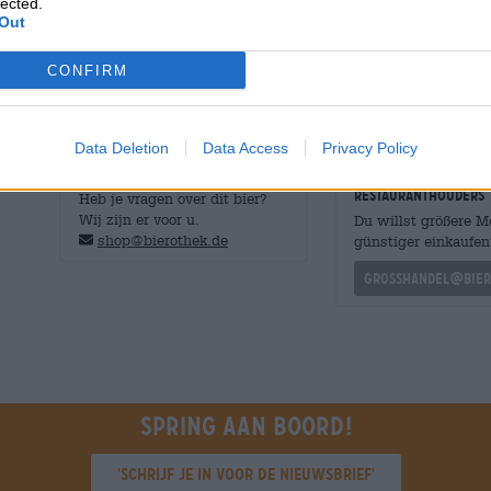
lected.
en zure citrusvruchten naar de neus. De Cold IPA is heer
Out
ontmoet pittige koolzuur, zoetheid combineert met zuur
smaaktonen tot een zomerse symfonie. De kroon op het w
CONFIRM
volle fruitsmaak.
Data Deletion
Data Access
Privacy Policy
GRATIS BIERCONSULT
handelaren of
restauranthouders
Heb je vragen over dit bier?
Wij zijn er voor u.
Du willst größere 
shop@bierothek.de
günstiger einkaufen
grosshandel@bier
Spring aan boord!
'Schrijf je in voor de nieuwsbrief'