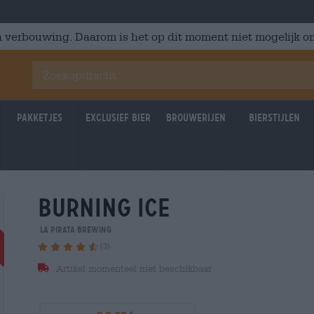
 verbouwing. Daarom is het op dit moment niet mogelijk om
Pakketjes
Exclusief Bier
Brouwerijen
Bierstijlen
burning ice
Braufrisch
Untappd:
Unta
3,86/5
3,8
La Pirata Brewing
(3)
Artikel momenteel niet beschikbaar