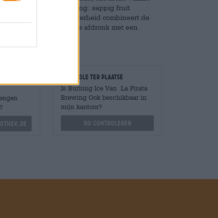
lijk verfrissend op de tong: sappig fruit
graad en een zuivere bitterheid combineert de
erk is een lange, bittere afdronk met een
Controle ter plaatse
Is Burning Ice Van La Pirata
Brewing Ook beschikbaar in
Mengen
mijn kantoor?
?
Nu controleren
othek.de