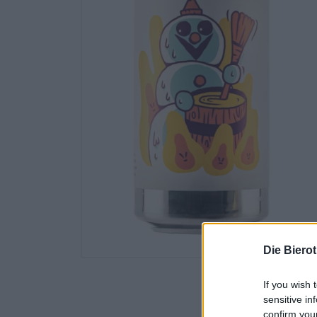
Die Biero
If you wish 
sensitive in
confirm you