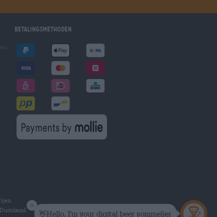
Betalingsmethoden
gen
ijen
Duitsland.