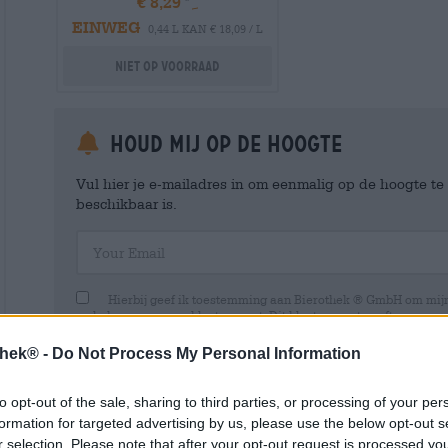
€ 8,29
EINWEG
0,44 L KAN € 18,09 / L
Niet op voorraad
Houd mij op de hoogte
Vul hier je e-mailadres in om eenmalig op de hoogte t
beschikbaar is.
Your Email
Hierbij geef ik toestemming aan Bierothek ® GmbH om mi
en beheren van een klantaccount. Dit klantaccount geeft een overz
persoonlijke gegevens. Ik ben me ervan bewust dat ik deze toest
kan intrekken door een e-mail te sturen naar shop@bierothek.de.
thek® -
Do Not Process My Personal Information
toestemming geen invloed heeft op de rechtmatigheid van de ve
uitgevoerd tot het moment van intrekking. Meer informatie vindt
to opt-out of the sale, sharing to third parties, or processing of your per
formation for targeted advertising by us, please use the below opt-out s
r selection. Please note that after your opt-out request is processed y