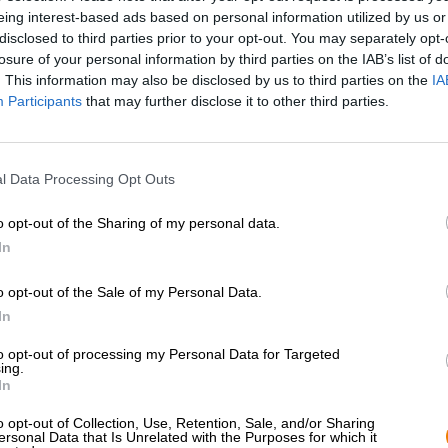
eing interest-based ads based on personal information utilized by us or
disclosed to third parties prior to your opt-out. You may separately opt-
* Prijzen zijn inclusief wettelijke BTW. Plus
Scheepvaart
plus
losure of your personal information by third parties on the IAB’s list of
* Prijzen zijn inclusief accijns
. This information may also be disclosed by us to third parties on the
IA
Participants
that may further disclose it to other third parties.
Omschrijving
Info
Beoordelingen
(3)
l Data Processing Opt Outs
Met haar nieuwste creatie zet de Spaanse brouwerij La 
Ice is een zogenaamde koude IPA. Deze bierstijl is glo
o opt-out of the Sharing of my personal data.
bierscene.
In
Om een Cold IPA te brouwen, combineren brouwers de tr
of pilsmouten en giststammen die ook voor pils zijn on
o opt-out of the Sale of my Personal Data.
hopdiversiteit van de IPA ontmoeten, ontstaat een bijzond
In
Additieven zoals rijst of maïs zorgen voor lichtheid. La 
gebrouwen en gebruikt deze techniek om een bijzonder l
to opt-out of processing my Personal Data for Targeted
IPA is een aroma-intensieve subcategorie van de IPA en 
ing.
In
body en volle hopkracht.
Burning Ice stroomt in een troebele goudtint het glas b
o opt-out of Collection, Use, Retention, Sale, and/or Sharing
ersonal Data that Is Unrelated with the Purposes for which it
schuim. Het levendige koolstofdioxide transporteert een f