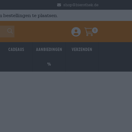
shop@bierothek.de
 bestellingen te plaatsen.
0
Einloggen / Anmelden
Warenkorb
Cadeaus
Aanbiedingen
Verzenden
%
Braufrisch
ppd:
6/5