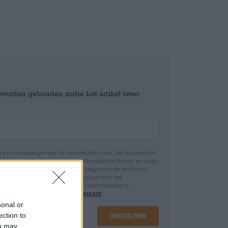
e worden gehouden zodra het artikel weer
jn persoonsgegevens te verwerken voor het aanmaken
icht en controle over mijn verkoopactiviteiten en mijn
emming te allen tijde met werking voor de toekomst
 Wij informeren u dat het intrekken van uw
rwerking die op basis van uw toestemming is
 u in onze
data protection statement
sonal or
ection to
Inschrijven
ou may