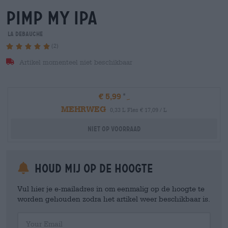
pimp my ipa
La Debauche
(2)
Artikel momenteel niet beschikbaar
€ 5,99
MEHRWEG
0,33 L Fles € 17,09 / L
Niet op voorraad
Houd mij op de hoogte
Vul hier je e-mailadres in om eenmalig op de hoogte te
worden gehouden zodra het artikel weer beschikbaar is.
Your Email