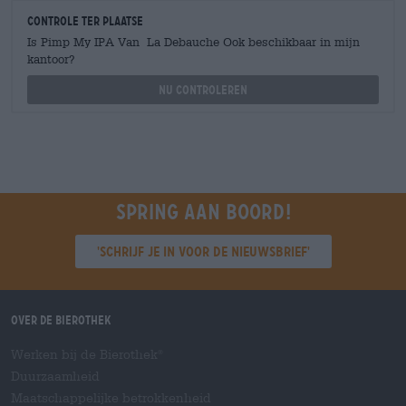
Controle ter plaatse
Is Pimp My IPA Van La Debauche Ook beschikbaar in mijn
kantoor?
Nu controleren
Spring aan boord!
'Schrijf je in voor de nieuwsbrief'
Over de Bierothek
Werken bij de Bierothek
®
Duurzaamheid
Maatschappelijke betrokkenheid