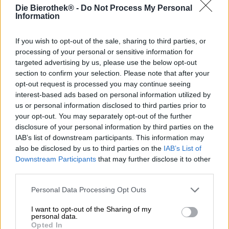
Die Bierothek® -
Do Not Process My Personal
Pimp my ride was gisteren, vandaag pimpen wij IPA’s!
Information
De Franse brouwerij La Debauche omschrijft haar IPA
If you wish to opt-out of the sale, sharing to third parties, or
genaamd Pimp my IPA als een krachtig, eerlijk, rond bier
processing of your personal or sensitive information for
met karakter en smaak. Toepasselijk, vinden wij. Van de
targeted advertising by us, please use the below opt-out
creatieve brouwerij La Debauche zijn we niets anders
section to confirm your selection. Please note that after your
gewend.
opt-out request is processed you may continue seeing
Pimp my IPA is een witbier in de stijl van een Imperial
interest-based ads based on personal information utilized by
IPA. Deze verschilt van conventionele IPA vooral door het
us or personal information disclosed to third parties prior to
aanzienlijk hogere alcoholgehalte. Pimp my IPA heeft een
your opt-out. You may separately opt-out of the further
alcoholpercentage van 11% en is daarmee bijna twee keer
disclosure of your personal information by third parties on the
zo sterk als zijn IPA-collega's. Zoals het hoort ging er heel
IAB’s list of downstream participants. This information may
wat hop in de ketel, wat je ook proeft. Pimp my IPA vloeit
also be disclosed by us to third parties on the
IAB’s List of
in een diepe, troebele amberkleur het glas in en vormt
Downstream Participants
that may further disclose it to other
een beige schuimkraag. Bij het schenken komen
third parties.
verleidelijke aroma's van rijpe hop, karameltoffee, granen
en marsepein naar voren. Het gaat gepaard met een
Personal Data Processing Opt Outs
vleugje fruit in de vorm van citroen- en limoenschillen en
gedroogde rode bessen. Met de eerste slok onthult Pimp
I want to opt-out of the Sharing of my
my IPA een sterke body met een volle smaak en zachte
personal data.
koolzuur. Op de tong ontmoeten zoete aroma's van
Opted In