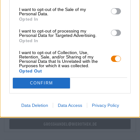
gedroogd fruit groene hop, wat in dit geval duidelijk hun
I want to opt-out of the Sale of my
relatie met hennep laat zien. Zoete en bittere
Personal Data.
smaakcomponenten zijn slim uitgebalanceerd en
Opted In
resulteren samen in een meer dan bevredigende Imperial
IPA.
I want to opt-out of processing my
Personal Data for Targeted Advertising.
Pimp my IPA is een statige IIPA met interessante
Opted In
smaaklagen en een heerlijke hopbitterheid. Geslaagd!
I want to opt-out of Collection, Use,
Retention, Sale, and/or Sharing of my
Personal Data that Is Unrelated with the
Purposes for which it was collected.
Opted Out
GRATIS BIERCONSULT
Heb je vragen over dit bier? Wij zijn er voor u.
CONFIRM
shop@bierothek.de
Data Deletion
Data Access
Privacy Policy
handelaren of restauranthouders
Du willst größere Mengen günstiger einkaufen?
grosshandel@bierothek.de