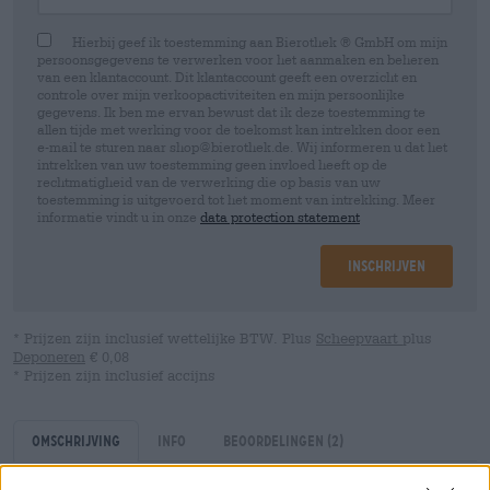
Hierbij geef ik toestemming aan Bierothek ® GmbH om mijn
persoonsgegevens te verwerken voor het aanmaken en beheren
van een klantaccount. Dit klantaccount geeft een overzicht en
controle over mijn verkoopactiviteiten en mijn persoonlijke
gegevens. Ik ben me ervan bewust dat ik deze toestemming te
allen tijde met werking voor de toekomst kan intrekken door een
e-mail te sturen naar shop@bierothek.de. Wij informeren u dat het
intrekken van uw toestemming geen invloed heeft op de
rechtmatigheid van de verwerking die op basis van uw
toestemming is uitgevoerd tot het moment van intrekking. Meer
informatie vindt u in onze
data protection statement
Inschrijven
* Prijzen zijn inclusief wettelijke BTW. Plus
Scheepvaart
plus
Deponeren
€ 0,08
* Prijzen zijn inclusief accijns
Omschrijving
Info
Beoordelingen
(2)