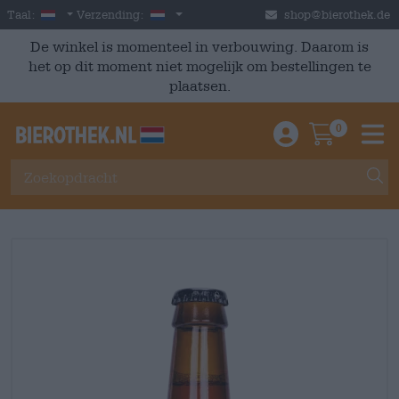
Skip to main content
Dutch
Nederland
Taal:
Verzending:
shop@bierothek.de
De winkel is momenteel in verbouwing. Daarom is
het op dit moment niet mogelijk om bestellingen te
plaatsen.
0
Einloggen / An
Warenkor
M