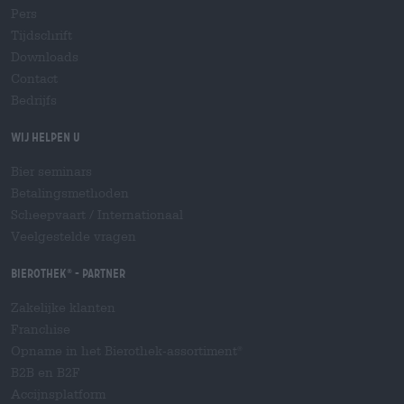
Pers
Tijdschrift
Downloads
Contact
Bedrijfs
Wij helpen u
Bier seminars
Betalingsmethoden
Scheepvaart
/
Internationaal
Veelgestelde vragen
Bierothek
- Partner
®
Zakelijke klanten
Franchise
Opname in het Bierothek-assortiment
®
B2B en B2F
Accijnsplatform