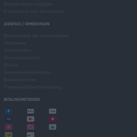
Hopnet-dealer inloggen
E-commerce voor brouwerijen
Juridisch / Opmerkingen
Bescherming van minderjarigen
Deponeren
Voorwaarden
Herroepingsrecht
Afdruk
Gegevensbescherming
Klanten-reviews
Toegankelijkheidsverklaring
Betalingsmethoden