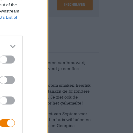
Inschrijven
out of the
 downstream
B’s List of
Deponeren
€ 1,25
akket: Onze favoriete bieren van brouwerij
 deze fantastische doos vind je een fles
ey Ale.
uwerij. De bieren van Septem smaken heerlijk
uim)kroon op het geheel: dankzij de bijzondere
e smaakpalet naar voren. Je ziet ook de
 lust voor het oog en voor het gehemelte!
it er in het brouwerijpakket van Septem voor
ie een stukje Griekenland in huis wil halen en
hieke oprichters Sofocles en Georgios.