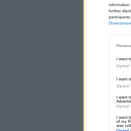
information 
further disc
participants
Downstream 
Persona
I want t
Opted 
I want t
Opted 
I want 
Advertis
Opted 
I want t
of my P
was col
Opted 