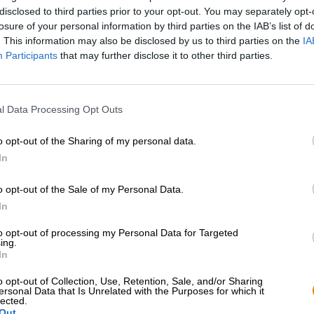
disclosed to third parties prior to your opt-out. You may separately opt-
losure of your personal information by third parties on the IAB’s list of
. This information may also be disclosed by us to third parties on the
IA
Participants
that may further disclose it to other third parties.
* Prijzen zijn inclusief wettelijke BTW. Plus
Scheepvaart
plus
* Prijzen zijn inclusief accijns
l Data Processing Opt Outs
Omschrijving
Info
Beoordelingen
(6)
o opt-out of the Sharing of my personal data.
Onze favorieten uit Griekenland koop je nu ook in een p
In
Septem hebben wij voor je verpakt in een bierpakket. In
Septem Wheat IPA, Pale Ale, Porter, IPA en Golden Hon
o opt-out of the Sale of my Personal Data.
Daarnaast ontvang je een exclusief IPA-glas van de bro
In
direct uit de fles, maar proeven in het glas zet de (sch
vorm komen in het glas de complexe aroma's en het voll
to opt-out of processing my Personal Data for Targeted
ing.
prachtige kleur van het bier en de koolzuurvorming: een
In
Met twee verschillende IPA's, een porter en twee ales z
o opt-out of Collection, Use, Retention, Sale, and/or Sharing
ieder wat wils! Wij raden dit pakket aan aan iedereen d
ersonal Data that Is Unrelated with the Purposes for which it
een karakterbier wil drinken van de twee uiterst sympat
lected.
Out