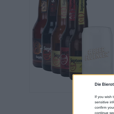
Die Biero
If you wish 
sensitive in
confirm you
continue se