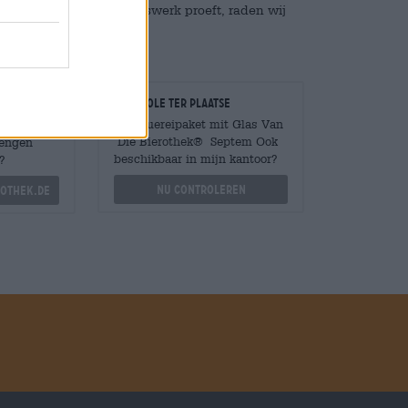
nnen voordat u zijn levenswerk proeft, raden wij
Controle ter plaatse
Is Brauereipaket mit Glas Van
Die Bierothek® Septem Ook
Mengen
beschikbaar in mijn kantoor?
?
Nu controleren
othek.de