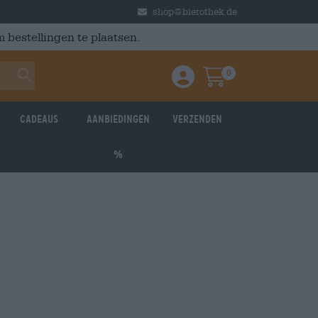
shop@bierothek.de
 bestellingen te plaatsen.
0
Einloggen / Anmelden
Warenkorb
Cadeaus
Aanbiedingen
Verzenden
%
- 16%