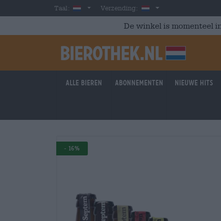
Skip to main content
Dutch
Nederland
Taal:
Verzending:
De winkel is momenteel in
Alle bieren
Abonnementen
Nieuwe hits
- 16%