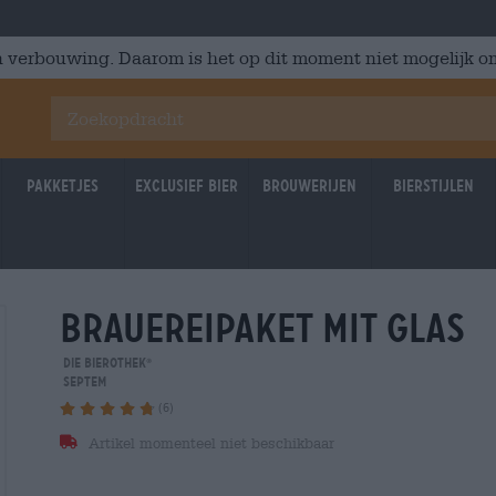
 verbouwing. Daarom is het op dit moment niet mogelijk om
Pakketjes
Exclusief Bier
Brouwerijen
Bierstijlen
brauereipaket mit glas
- 16%
- 16%
Die Bierothek
®
Septem
(6)
Artikel momenteel niet beschikbaar