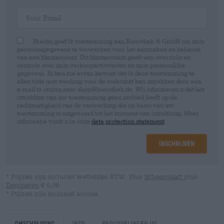
Your Email
Hierbij geef ik toestemming aan Bierothek ® GmbH om mijn
persoonsgegevens te verwerken voor het aanmaken en beheren
van een klantaccount. Dit klantaccount geeft een overzicht en
controle over mijn verkoopactiviteiten en mijn persoonlijke
gegevens. Ik ben me ervan bewust dat ik deze toestemming te
allen tijde met werking voor de toekomst kan intrekken door een
e-mail te sturen naar shop@bierothek.de. Wij informeren u dat het
intrekken van uw toestemming geen invloed heeft op de
rechtmatigheid van de verwerking die op basis van uw
toestemming is uitgevoerd tot het moment van intrekking. Meer
informatie vindt u in onze
data protection statement
Inschrijven
* Prijzen zijn inclusief wettelijke BTW. Plus
Scheepvaart
plus
Deponeren
€ 0,08
* Prijzen zijn inclusief accijns
Omschrijving
Info
Beoordelingen
(8)