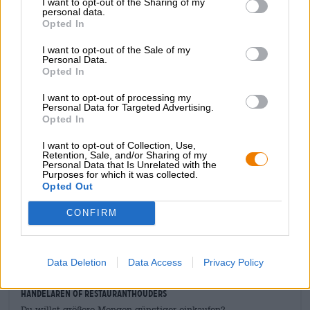
I want to opt-out of the Sharing of my
lichaam en met een zijdezachte consistentie streelt de
personal data.
Opted In
gerookte tarwe het gehemelte. Sterke tonen van
gebrande mout en kruidige gist zetten de toon, terwijl
I want to opt-out of the Sale of my
romige banaan, kruidnagel, vanille en delicaat smeltende
Personal Data.
chocolade voor harmonieuze ondertonen zorgen. Een
Opted In
vleugje spek geeft het goed afgeronde mengsel een
interessante kick. De afdronk is soepel en moutig:
I want to opt-out of processing my
Personal Data for Targeted Advertising.
geroosterde aroma’s, een zacht rookaroma en de smaak
Opted In
van versgebakken bananenbrood blijven lang op de tong
hangen en voeden het verlangen naar een tweede fles.
I want to opt-out of Collection, Use,
Retention, Sale, and/or Sharing of my
Deze Bamberg klassieker moet je zeker proberen!
Personal Data that Is Unrelated with the
Purposes for which it was collected.
Opted Out
CONFIRM
GRATIS BIERCONSULT
Heb je vragen over dit bier? Wij zijn er voor u.
shop@bierothek.de
Data Deletion
Data Access
Privacy Policy
handelaren of restauranthouders
Du willst größere Mengen günstiger einkaufen?