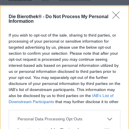
Die Bierothek® -
Do Not Process My Personal
Een uiterst bijzondere tarwe uit de werelderfgoedstad
Information
Bamberg.
If you wish to opt-out of the sale, sharing to third parties, or
De Schlenkerla Rauchweizen is een witbier met een
processing of your personal or sensitive information for
delicate rokerige smaak. Het wordt gebrouwen in de
targeted advertising by us, please use the below opt-out
traditionele Beierse stijl met gerst- en tarwemout.
section to confirm your selection. Please note that after your
Bijzonder is de gebruikte gerstemout: Voor de typische en
opt-out request is processed you may continue seeing
wereldberoemde gerookte biersmaak van de Schlenkerla-
interest-based ads based on personal information utilized by
bieren wordt de mout volgens een eeuwenoud proces in
de eigen mouterij van de brouwerij over beukenkrullen
us or personal information disclosed to third parties prior to
gerookt. Dit zeer bijzondere ingrediënt geeft de tarwe een
your opt-out. You may separately opt-out of the further
heerlijke rokerige smaak en maakt het tot een unieke
disclosure of your personal information by third parties on the
witbierspecialiteit.
IAB’s list of downstream participants. This information may
also be disclosed by us to third parties on the
IAB’s List of
Het bekroonde bier presenteert zich in een troebele
Downstream Participants
that may further disclose it to other
hazelnootbruine kleur in het glas en wordt versterkt door
third parties.
een indrukwekkende beige schuimkraag. Een fijne geur
van gerookt vlees combineert in de neus met sterke mout,
Personal Data Processing Opt Outs
vers bananenbrood en een vleugje kruidnagel. De initiële
smaak volgt de olfactorische eerste indruk: sterk van