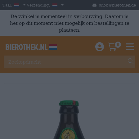
Skip to main content
Dutch
Nederland
Taal:
Verzending:
shop@bierothek.de
De winkel is momenteel in verbouwing. Daarom is
het op dit moment niet mogelijk om bestellingen te
plaatsen.
0
Einloggen / An
Warenkor
M