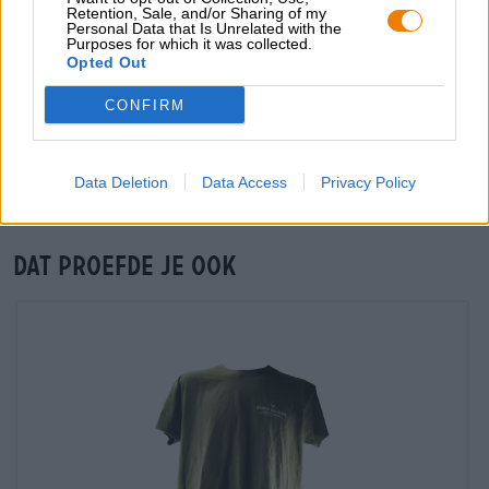
Retention, Sale, and/or Sharing of my
grosshandel@bierothek.de
Personal Data that Is Unrelated with the
Purposes for which it was collected.
Opted Out
Controle ter plaatse
CONFIRM
Is Stone Brewing Tasting Paket klein Van Stone Brewing USA
Ook beschikbaar in mijn kantoor?
Nu controleren
Data Deletion
Data Access
Privacy Policy
Dat proefde je ook