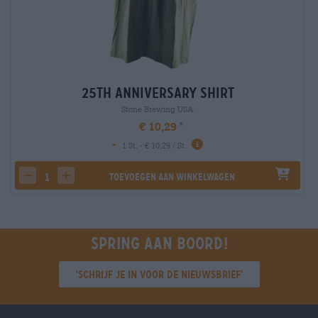
25th Anniversary Shirt
Stone Brewing USA
€ 10,29
-
1 St. - € 10,29 / St.
Toevoegen aan winkelwagen
decrease quantity
increase quantity
Spring aan boord!
'Schrijf je in voor de nieuwsbrief'