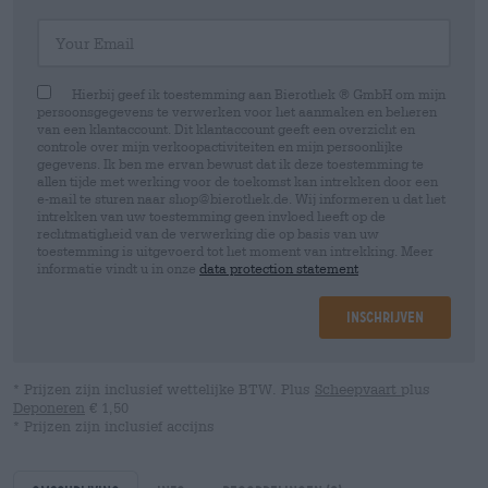
Your Email
Hierbij geef ik toestemming aan Bierothek ® GmbH om mijn
persoonsgegevens te verwerken voor het aanmaken en beheren
van een klantaccount. Dit klantaccount geeft een overzicht en
controle over mijn verkoopactiviteiten en mijn persoonlijke
gegevens. Ik ben me ervan bewust dat ik deze toestemming te
allen tijde met werking voor de toekomst kan intrekken door een
e-mail te sturen naar shop@bierothek.de. Wij informeren u dat het
intrekken van uw toestemming geen invloed heeft op de
rechtmatigheid van de verwerking die op basis van uw
toestemming is uitgevoerd tot het moment van intrekking. Meer
informatie vindt u in onze
data protection statement
Inschrijven
* Prijzen zijn inclusief wettelijke BTW. Plus
Scheepvaart
plus
Deponeren
€ 1,50
* Prijzen zijn inclusief accijns