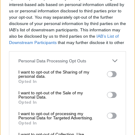
interest-based ads based on personal information utilized by
Als klein cadeautje ontvang je er ook nog een bijpassend
us or personal information disclosed to third parties prior to
glas bij, zodat jouw bierproeverij een echte beleving
your opt-out. You may separately opt-out of the further
wordt.
disclosure of your personal information by third parties on the
Als je Brouwerij Stone nog niet kent, breng dan snel
IAB’s list of downstream participants. This information may
verandering in deze ongelukkige situatie en maak kennis
also be disclosed by us to third parties on the
IAB’s List of
met het werk van de brouwers met behulp van dit
Downstream Participants
that may further disclose it to other
praktische pakket en het zorgvuldig uitgekozen
third parties.
assortiment van hun beste bieren. Geniet ervan!
Personal Data Processing Opt Outs
I want to opt-out of the Sharing of my
personal data.
Opted In
GRATIS BIERCONSULT
I want to opt-out of the Sale of my
Heb je vragen over dit bier? Wij zijn er voor u.
Personal Data.
shop@bierothek.de
Opted In
I want to opt-out of processing my
Personal Data for Targeted Advertising.
handelaren of restauranthouders
Opted In
Du willst größere Mengen günstiger einkaufen?
I want to opt-out of Collection, Use,