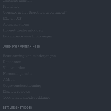
Zakelijke klanten
Franchise
Opname in het Bierothek-assortiment
®
B2B en B2F
Accijnsplatform
Hopnet-dealer inloggen
E-commerce voor brouwerijen
Juridisch / Opmerkingen
Bescherming van minderjarigen
Deponeren
Voorwaarden
Herroepingsrecht
Afdruk
Gegevensbescherming
Klanten-reviews
Toegankelijkheidsverklaring
Betalingsmethoden