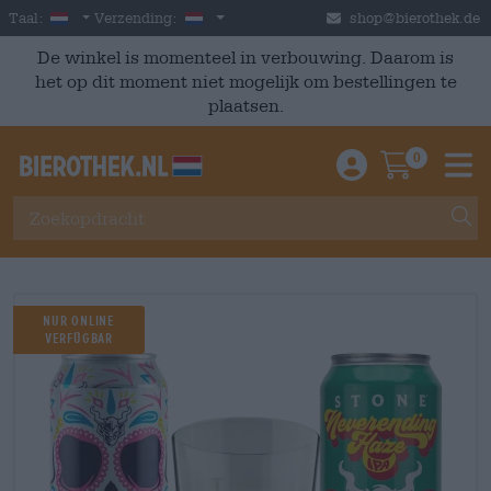
Skip to main content
Dutch
Nederland
Taal:
Verzending:
shop@bierothek.de
De winkel is momenteel in verbouwing. Daarom is
het op dit moment niet mogelijk om bestellingen te
plaatsen.
0
Einloggen / An
Warenkor
M
NUR ONLINE
VERFÜGBAR