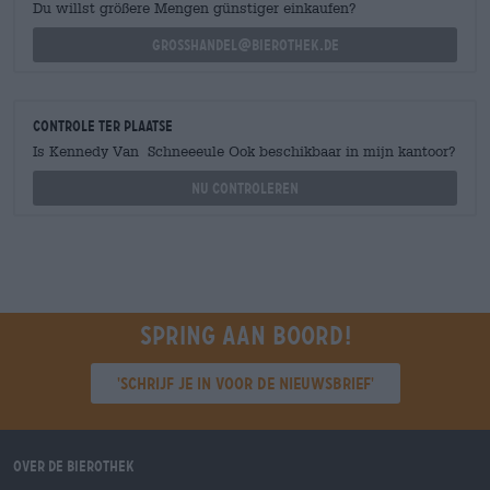
Du willst größere Mengen günstiger einkaufen?
grosshandel@bierothek.de
Controle ter plaatse
Is Kennedy Van Schneeeule Ook beschikbaar in mijn kantoor?
Nu controleren
Spring aan boord!
'Schrijf je in voor de nieuwsbrief'
Over de Bierothek