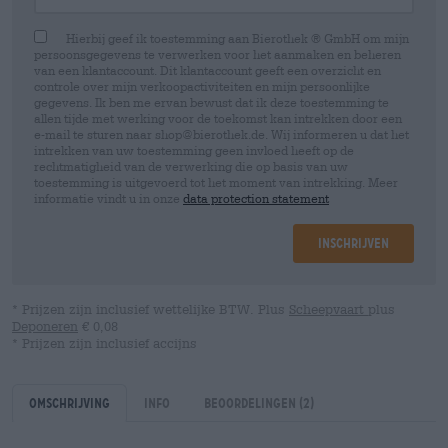
Hierbij geef ik toestemming aan Bierothek ® GmbH om mijn
persoonsgegevens te verwerken voor het aanmaken en beheren
van een klantaccount. Dit klantaccount geeft een overzicht en
controle over mijn verkoopactiviteiten en mijn persoonlijke
gegevens. Ik ben me ervan bewust dat ik deze toestemming te
allen tijde met werking voor de toekomst kan intrekken door een
e-mail te sturen naar shop@bierothek.de. Wij informeren u dat het
intrekken van uw toestemming geen invloed heeft op de
rechtmatigheid van de verwerking die op basis van uw
toestemming is uitgevoerd tot het moment van intrekking. Meer
informatie vindt u in onze
data protection statement
Inschrijven
* Prijzen zijn inclusief wettelijke BTW. Plus
Scheepvaart
plus
Deponeren
€ 0,08
* Prijzen zijn inclusief accijns
Omschrijving
Info
Beoordelingen
(2)