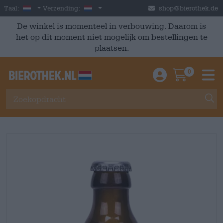
Skip to main content
Dutch
Nederland
Taal:
Verzending:
shop@bierothek.de
De winkel is momenteel in verbouwing. Daarom is
het op dit moment niet mogelijk om bestellingen te
plaatsen.
0
Einloggen / An
Warenkor
M