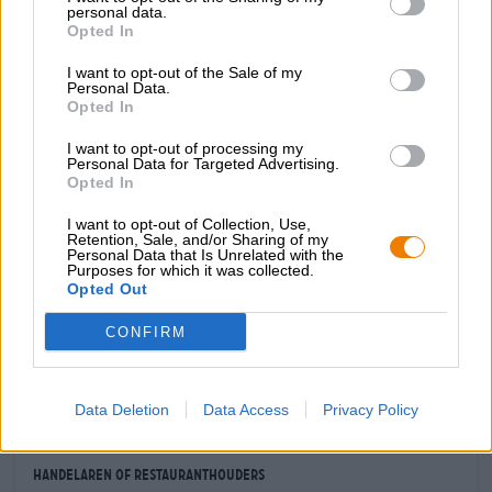
indrukwekkende hoeveelheid luchtig schuim. Een
personal data.
delicaat zure geur die typerend is voor de bierstijl stijgt
Opted In
naar de neus. De eerste drank onthult een lichtvoetige
body met verfrissend fruit en een drinkbaar
I want to opt-out of the Sale of my
Personal Data.
alcoholpercentage van 3,5%. Veel sprankelende
Opted In
kooldioxide laat de aroma’s op de tong dansen. Er zijn
tonen van groene appel, roze grapefruit, sinaasappel- en
I want to opt-out of processing my
citroenschil, ovenverse brioche en licht gebrande mout.
Personal Data for Targeted Advertising.
Een aangename zuurheid en een frisse zuurgraad
Opted In
begeleiden het drinkplezier en ronden het aromaspel
vakkundig af.
I want to opt-out of Collection, Use,
Retention, Sale, and/or Sharing of my
Personal Data that Is Unrelated with the
Een Berliner door en door!
Purposes for which it was collected.
Opted Out
CONFIRM
GRATIS BIERCONSULT
Heb je vragen over dit bier? Wij zijn er voor u.
shop@bierothek.de
Data Deletion
Data Access
Privacy Policy
handelaren of restauranthouders