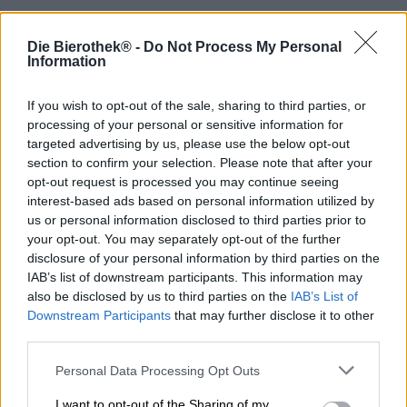
Bierstijl: Berliner Weisse
Die Bierothek® -
Do Not Process My Personal
Information
Berlijn is de hippe hoofdstad van Duitsland en heeft altijd
interessante mensen aangetrokken. Iedereen zou graag
If you wish to opt-out of the sale, sharing to third parties, or
een Berlijner willen zijn, zoals voormalig president van de
processing of your personal or sensitive information for
Verenigde Staten John F. Kennedy bevestigde.
targeted advertising by us, please use the below opt-out
Een bier is vernoemd naar deze illustere persoonlijkheid
section to confirm your selection. Please note that after your
en is eigenlijk Berliner met hart en ziel. Kennedy is een
opt-out request is processed you may continue seeing
originele Berliner Weisse van Schneeeule die niet alleen
interest-based ads based on personal information utilized by
in de hoofdstad wordt gebrouwen, maar ook zo smaakt.
us or personal information disclosed to third parties prior to
Naast de gebruikelijke verdachten staan er op het
your opt-out. You may separately opt-out of the further
Weisse-label een aantal bijzondere ingrediënten:
disclosure of your personal information by third parties on the
Saccaromyces, Brettanomyces en Lactobacilli. Wat klinkt
IAB’s list of downstream participants. This information may
als een chemische kit zijn speciale gisten en
also be disclosed by us to third parties on the
IAB’s List of
melkzuurbacteriën die het bijzondere bier een heel
Downstream Participants
that may further disclose it to other
bijzondere kick geven en de natuurlijke zuurgraad van de
third parties.
Berliner Weisse op sensationele wijze ondersteunen.
Personal Data Processing Opt Outs
Kennedy presenteert zich in een troebel amberkleurig
goud in het glas en wordt bekroond door een
I want to opt-out of the Sharing of my