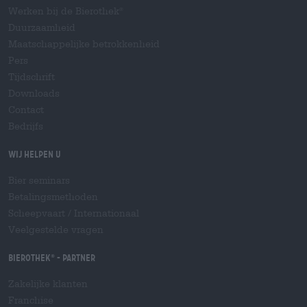
Werken bij de Bierothek
®
Duurzaamheid
Maatschappelijke betrokkenheid
Pers
Tijdschrift
Downloads
Contact
Bedrijfs
Wij helpen u
Bier seminars
Betalingsmethoden
Scheepvaart
/
Internationaal
Veelgestelde vragen
Bierothek
- Partner
®
Zakelijke klanten
Franchise