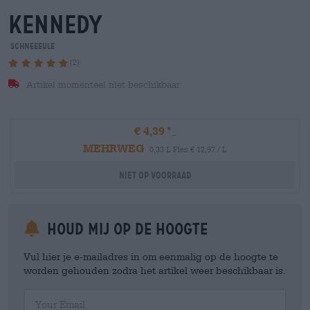
kennedy
Schneeeule
(2)
Artikel momenteel niet beschikbaar
€ 4,39
MEHRWEG
0,33 L Fles € 12,97 / L
Niet op voorraad
Houd mij op de hoogte
Vul hier je e-mailadres in om eenmalig op de hoogte te
worden gehouden zodra het artikel weer beschikbaar is.
Your Email