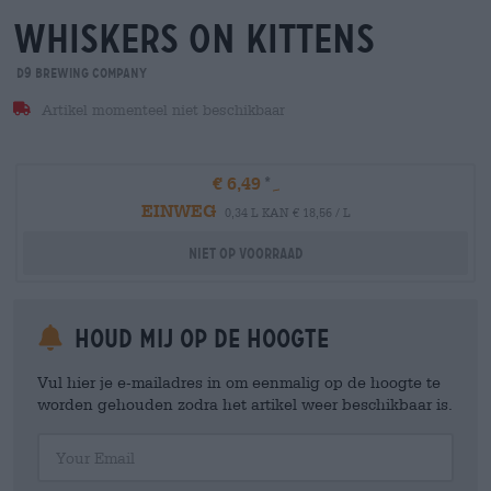
whiskers on kittens
D9 Brewing Company
Artikel momenteel niet beschikbaar
€ 6,49
EINWEG
0,34 L KAN € 18,56 / L
Niet op voorraad
Houd mij op de hoogte
Vul hier je e-mailadres in om eenmalig op de hoogte te
worden gehouden zodra het artikel weer beschikbaar is.
Your Email