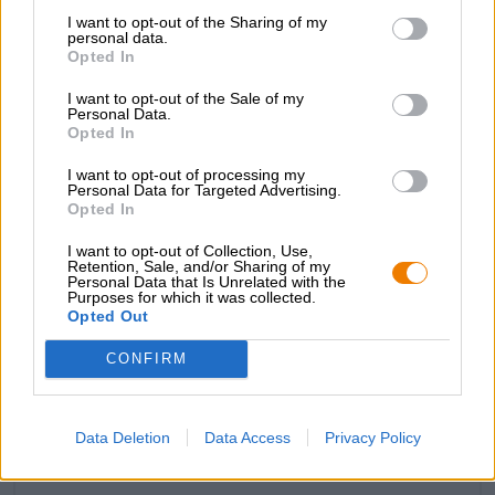
zuurgraad intreedt en zorgt voor frisheid en contrast. Het
I want to opt-out of the Sharing of my
alcoholpercentage van 5,5% is slim geïntegreerd in de
personal data.
diverse smaakniveaus en valt nauwelijks op.
Opted In
Omdat we duidelijk meer over bier weten dan over
I want to opt-out of the Sale of my
songteksten, is hier ons oordeel in onhandige
Personal Data.
bewoordingen:
Opted In
Fruitige geur en gouden uitstraling,
I want to opt-out of processing my
Personal Data for Targeted Advertising.
Opted In
Aardbei, rabarber, heel zoet en zo zuur,
Verfrissend en smaakvol, precies zoals wij het lekker
I want to opt-out of Collection, Use,
Retention, Sale, and/or Sharing of my
vinden.
Personal Data that Is Unrelated with the
Purposes for which it was collected.
Opted Out
CONFIRM
GRATIS BIERCONSULT
Heb je vragen over dit bier? Wij zijn er voor u.
shop@bierothek.de
Data Deletion
Data Access
Privacy Policy