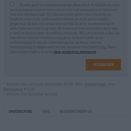
Hierbij geef ik toestemming aan Bierothek ® GmbH om mijn
persoonsgegevens te verwerken voor het aanmaken en beheren
van een klantaccount. Dit klantaccount geeft een overzicht en
controle over mijn verkoopactiviteiten en mijn persoonlijke
gegevens. Ik ben me ervan bewust dat ik deze toestemming te
allen tijde met werking voor de toekomst kan intrekken door een
e-mail te sturen naar shop@bierothek.de. Wij informeren u dat het
intrekken van uw toestemming geen invloed heeft op de
rechtmatigheid van de verwerking die op basis van uw
toestemming is uitgevoerd tot het moment van intrekking. Meer
informatie vindt u in onze
data protection statement
Inschrijven
* Prijzen zijn inclusief wettelijke BTW. Plus
Scheepvaart
plus
Deponeren
€ 0,25
* Prijzen zijn inclusief accijns
Omschrijving
Info
Beoordelingen
(0)