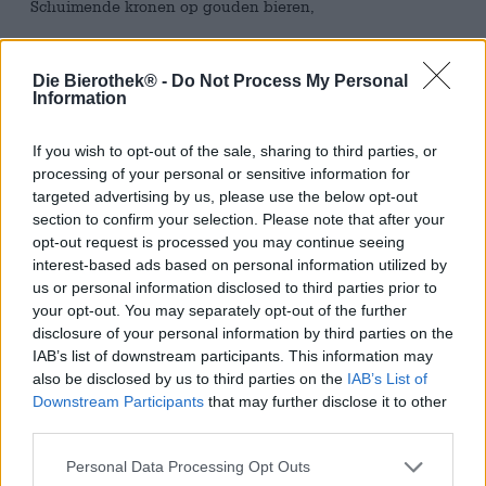
Schuimende kronen op gouden bieren,
Hop en gist, mout in grote hoeveelheden,
Die Bierothek® -
Do Not Process My Personal
India Pale Ales, boordevol hop.
Information
Dit lijstje met onze favoriete dingen kwam in ons op toen
we aan de titel van dit bier dachten. De naam van de
If you wish to opt-out of the sale, sharing to third parties, or
Blond Sour Ale is gebaseerd op een muzikale hit uit de
processing of your personal or sensitive information for
jaren 60 en brengt een aantal van de dingen die de
targeted advertising by us, please use the below opt-out
makers het lekkerst vinden in het glas. Rabarbercake
section to confirm your selection. Please note that after your
bijvoorbeeld. Om zo dicht mogelijk bij het hemelse gebak
opt-out request is processed you may continue seeing
te komen, werd de sappige zoetheid in balans gebracht
interest-based ads based on personal information utilized by
met tonen van aardbei en rabarber en een complexe,
us or personal information disclosed to third parties prior to
fruitige zuurgraad.
your opt-out. You may separately opt-out of the further
disclosure of your personal information by third parties on the
Whiskers on Kittens vloeit in een koperachtig, glinsterend
IAB’s list of downstream participants. This information may
honinggoud het glas in en is versierd met een vluchtige
also be disclosed by us to third parties on the
IAB’s List of
schuimkraag. De geur van ovenverse rabarbercake vult je
neus en zorgt ervoor dat je zin hebt in de eerste slok. De
Downstream Participants
that may further disclose it to other
eerste smaak is als een late zomermiddag: zoete tonen
third parties.
van aardbei en rabarber verstrikken het gehemelte, een
bloemige speelsheid mengt zich voordat de frisse
Personal Data Processing Opt Outs