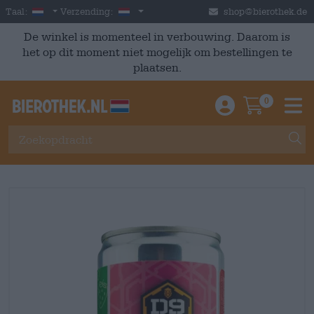
Skip to main content
Dutch
Nederland
Taal:
Verzending:
shop@bierothek.de
De winkel is momenteel in verbouwing. Daarom is
het op dit moment niet mogelijk om bestellingen te
plaatsen.
0
Einloggen / An
Warenkor
M