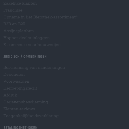
Zakelijke klanten
Franchise
Opname in het Bierothek-assortiment
®
B2B en B2F
Accijnsplatform
Hopnet-dealer inloggen
E-commerce voor brouwerijen
Juridisch / Opmerkingen
Bescherming van minderjarigen
Deponeren
Voorwaarden
Herroepingsrecht
Afdruk
Gegevensbescherming
Klanten-reviews
Toegankelijkheidsverklaring
Betalingsmethoden