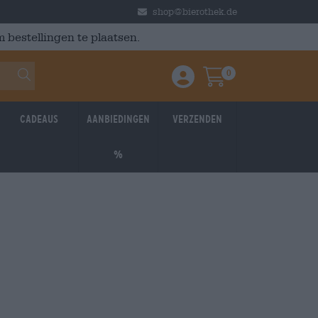
shop@bierothek.de
 bestellingen te plaatsen.
0
Einloggen / Anmelden
Warenkorb
Cadeaus
Aanbiedingen
Verzenden
%
026