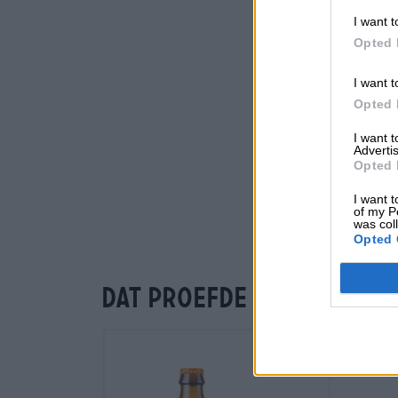
I want t
Opted 
I want t
Opted 
I want 
Advertis
Opted 
I want t
of my P
was col
Opted 
Dat proefde je ook