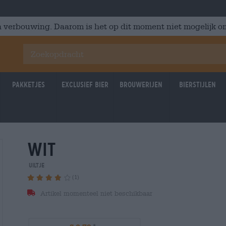
 verbouwing. Daarom is het op dit moment niet mogelijk om
Pakketjes
Exclusief Bier
Brouwerijen
Bierstijlen
wit
23.04.2026
23.04.2
Uiltje
(1)
Artikel momenteel niet beschikbaar