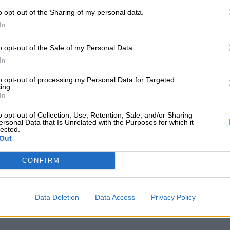
sinaasappelschil, sterke gist en een vleugje koriander.
o opt-out of the Sharing of my personal data.
belangrijkste aroma’s zijn citrusfruit, koriander, rijpe b
In
o opt-out of the Sale of my Personal Data.
In
GRATIS BIERCONSULT
handelaren of
to opt-out of processing my Personal Data for Targeted
ing.
restauranthouders
Heb je vragen over dit bier?
In
Wij zijn er voor u.
Du willst größere 
shop@bierothek.de
günstiger einkaufen
o opt-out of Collection, Use, Retention, Sale, and/or Sharing
ersonal Data that Is Unrelated with the Purposes for which it
grosshandel@bier
lected.
Out
CONFIRM
Data Deletion
Data Access
Privacy Policy