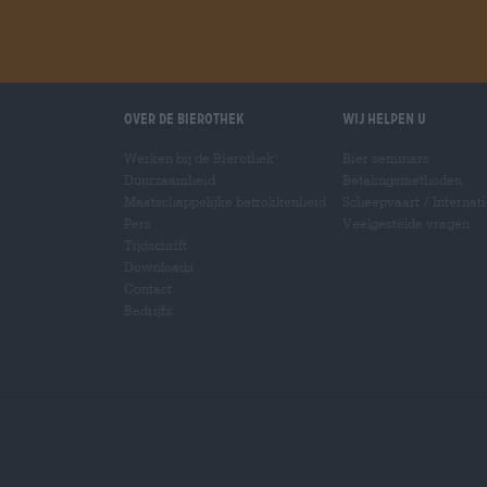
Over de Bierothek
Wij helpen u
Werken bij de Bierothek
Bier seminars
®
Duurzaamheid
Betalingsmethoden
Maatschappelijke betrokkenheid
Scheepvaart
/
Internat
Pers
Veelgestelde vragen
Tijdschrift
Downloads
Contact
Bedrijfs