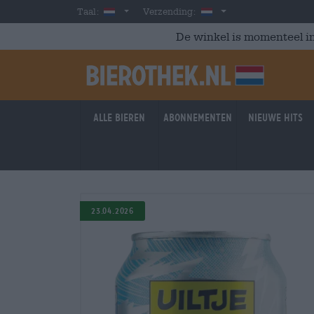
Skip to main content
Dutch
Nederland
Taal:
Verzending:
De winkel is momenteel in
Alle bieren
Abonnementen
Nieuwe hits
23.04.2026