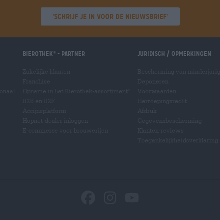
'Schrijf je in voor de nieuwsbrief'
Bierothek
- Partner
Juridisch / Opmerkingen
®
Zakelijke klanten
Bescherming van minderjari
Franchise
Deponeren
ionaal
Opname in het Bierothek-assortiment
Voorwaarden
®
B2B en B2F
Herroepingsrecht
Accijnsplatform
Afdruk
Hopnet-dealer inloggen
Gegevensbescherming
E-commerce voor brouwerijen
Klanten-reviews
Toegankelijkheidsverklaring