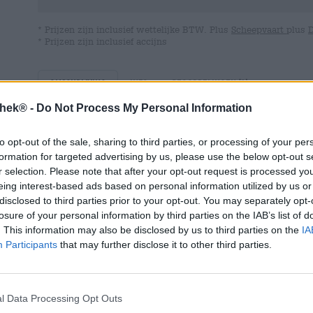
* Prijzen zijn inclusief wettelijke BTW. Plus
Scheepvaart
plus
* Prijzen zijn inclusief accijns
Omschrijving
Info
Beoordelingen
(1)
thek® -
Do Not Process My Personal Information
Brouwerij Uiltje uit Haarlem staat bekend om haar tale
to opt-out of the sale, sharing to third parties, or processing of your per
hop. Het team bestaat uit gepassioneerde hopheads die z
formation for targeted advertising by us, please use the below opt-out s
goud en niets liever doen dan jongleren met smaakvolle 
r selection. Please note that after your opt-out request is processed y
zeker van zijn dat er in elke Uiltje-creatie een royale port
eing interest-based ads based on personal information utilized by us or
disclosed to third parties prior to your opt-out. You may separately opt-
Dit geldt ook voor de Wit van Uiltje. Normaal gesproken 
hij zijn fruitige, frisse aroma aan de sinaasappelschille
losure of your personal information by third parties on the IAB’s list of
ingrediëntenlijst staan. Ze zorgen voor een pittige kick
. This information may also be disclosed by us to third parties on the
IA
katapulteert de fruitigheid naar een hoger niveau met 
Participants
that may further disclose it to other third parties.
creëert een onconventionele spirit die heerlijk verfrisse
glas brengt en verrast met maar liefst 30 bittereenheden
Uiltjes Wit presenteert zich in een zeer delicaat gewolk
l Data Processing Opt Outs
door een vluchtige sluier van wit schuim. De geur is een