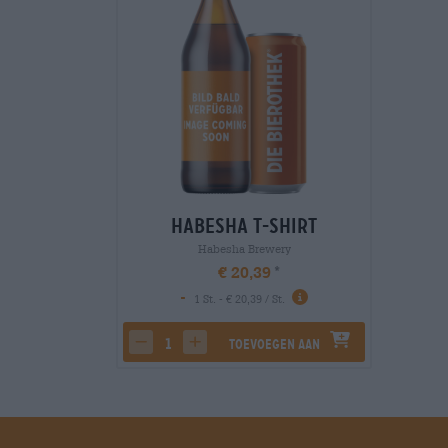
Habesha T-Shirt
Habesha Brewery
€ 20,39
-
1 St. - € 20,39 / St.
Toevoegen aan
decrease quantity
increase quantity
winkelwagen