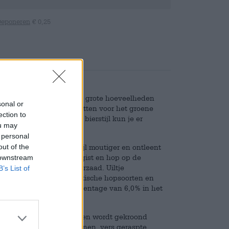
Deponeren
€ 0,25
nt voor het verwerken van grote hoeveelheden
sonal or
ich hartstochtelijk inzetten voor het groene
ection to
hoorntjes. Ongeacht de bierstijl kun je er
ou may
ie hop zit.
 personal
out of the
is deze Belgische bierstijl moutiger en ontleent
n, die naast water, mout, gist en hop op de
 downstream
 met gebrouwen korianderzaad. Uiltje
B’s List of
behulp van enkele aromatische hopsoorten en
nd is, een fris alcoholpercentage van 6,0% in het
.
t oranje goud in het glas en wordt gekroond
 potpourri van lichte granen, vers geraspte