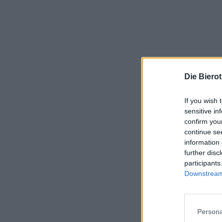
Die Biero
If you wish 
sensitive in
confirm you
continue se
information 
further disc
participants
Downstream 
Persona