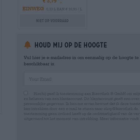
€ 3,79
EINWEG
0,33 L KAN € 10,91 / L
Niet op voorraad
Houd mij op de hoogte
Vul hier je e-mailadres in om eenmalig op de hoogte t
beschikbaar is.
Your Email
Hierbij geef ik toestemming aan Bierothek ® GmbH om mi
en beheren van een klantaccount. Dit klantaccount geeft een overz
persoonlijke gegevens. Ik ben me ervan bewust dat ik deze toest
kan intrekken door een e-mail te sturen naar shop@bierothek.de.
toestemming geen invloed heeft op de rechtmatigheid van de ve
uitgevoerd tot het moment van intrekking. Meer informatie vindt