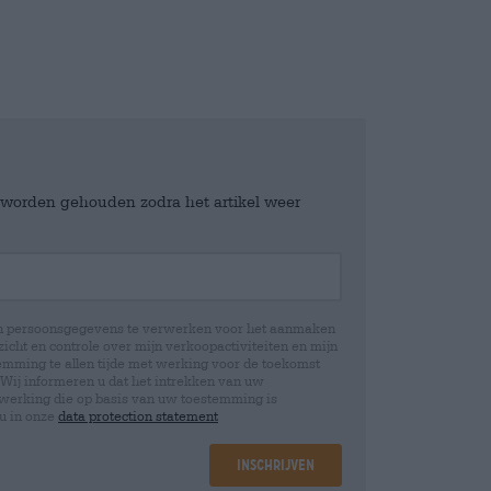
e worden gehouden zodra het artikel weer
jn persoonsgegevens te verwerken voor het aanmaken
icht en controle over mijn verkoopactiviteiten en mijn
emming te allen tijde met werking voor de toekomst
 Wij informeren u dat het intrekken van uw
rwerking die op basis van uw toestemming is
 u in onze
data protection statement
Inschrijven