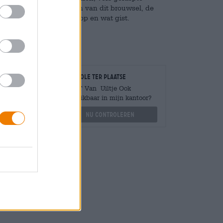
 Mout vormt de smaakkern van dit brouwsel, de
anaan, perzik, bloemige hop en wat gist.
Controle ter plaatse
Is WIT Van Uiltje Ook
beschikbaar in mijn kantoor?
Mengen
?
Nu controleren
othek.de