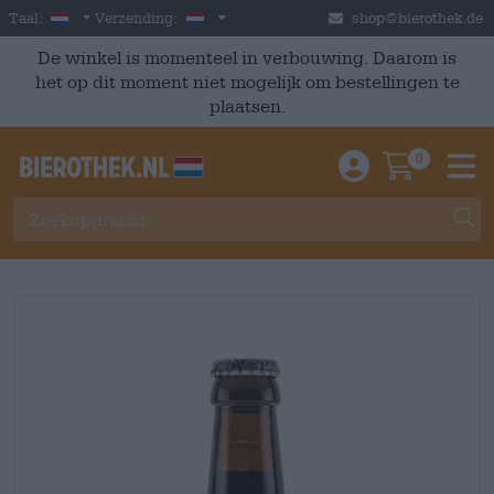
Skip to main content
Dutch
Nederland
Taal:
Verzending:
shop@bierothek.de
De winkel is momenteel in verbouwing. Daarom is
het op dit moment niet mogelijk om bestellingen te
plaatsen.
0
Einloggen / An
Warenkor
M