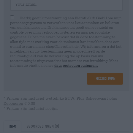
Hierbij geef ik toestemming aan Bierothek ® GmbH om mijn
persoonsgegevens te verwerken voor het aanmaken en beheren
van een klantaccount. Dit klantaccount geeft een overzicht en
controle over mijn verkoopactiviteiten en mijn persoonlijke
gegevens. Ik ben me ervan bewust dat ik deze toestemming te
allen tijde met werking voor de toekomst kan intrekken door een
e-mail te sturen naar shop@bierothek.de. Wij informeren u dat het
intrekken van uw toestemming geen invloed heeft op de
rechtmatigheid van de verwerking die op basis van uw
toestemming is uitgevoerd tot het moment van intrekking. Meer
informatie vindt u in onze
data protection statement
Inschrijven
* Prijzen zijn inclusief wettelijke BTW. Plus
Scheepvaart
plus
Deponeren
€ 0,08
* Prijzen zijn inclusief accijns
Info
Beoordelingen
(0)