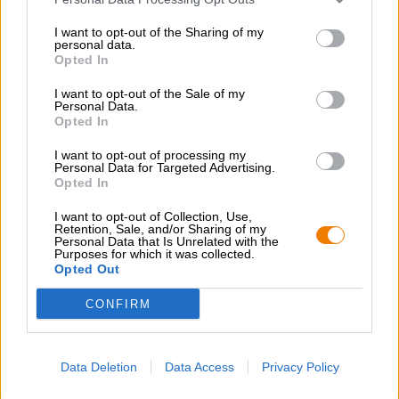
op vat gerijpte bieren
,
portier & stout
I want to opt-out of the Sharing of my
Voedingsadvies
personal data.
Starter
: Frisse salade met noten, pesto, gorgonzola en chili
Opted In
Hoofdgerecht
: Gebraden met geitenkaas en gebakken
aardappelen
I want to opt-out of the Sale of my
Toetje
: Chocoladeachtige desserts
Personal Data.
Alcoholgehalte
Opted In
11.1 % vol
I want to opt-out of processing my
Origineel wort
Personal Data for Targeted Advertising.
21 ° Plato
Opted In
Ingrediënten
I want to opt-out of Collection, Use,
Water,
gerstemout
,
gerst
, hop, koffiebonen, cacaobonen en
Retention, Sale, and/or Sharing of my
gist
Personal Data that Is Unrelated with the
Purposes for which it was collected.
Accijns
Opted Out
€ 0,36
CONFIRM
GRATIS BIERCONSULT
Heb je vragen over dit bier? Wij zijn er voor u.
Data Deletion
Data Access
Privacy Policy
shop@bierothek.de