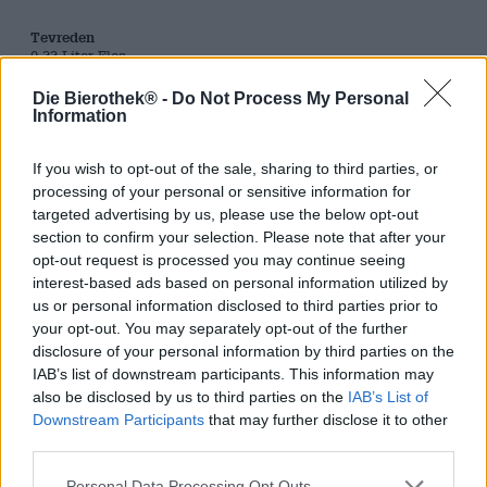
Tevreden
0,33 Liter Fles
Die Bierothek® -
Do Not Process My Personal
Brauerei
Information
BrewFist
Bierothek® ID
If you wish to opt-out of the sale, sharing to third parties, or
15002010
processing of your personal or sensitive information for
targeted advertising by us, please use the below opt-out
Gewicht
0.33kg(0.67kg met verpakking)
section to confirm your selection. Please note that after your
opt-out request is processed you may continue seeing
Deponeren
interest-based ads based on personal information utilized by
€ 0.08
us or personal information disclosed to third parties prior to
LMIV
your opt-out. You may separately opt-out of the further
Verantwoordelijke exploitant van levensmiddelenbedrijven
disclosure of your personal information by third parties on the
(EU)
IAB’s list of downstream participants. This information may
Niubru Srl, Via Borsa, 2 / B , 26845
Codogno Italien(IT)
also be disclosed by us to third parties on the
IAB’s List of
Downstream Participants
that may further disclose it to other
Bierregion
third parties.
Italien
Bier stijl
Personal Data Processing Opt Outs