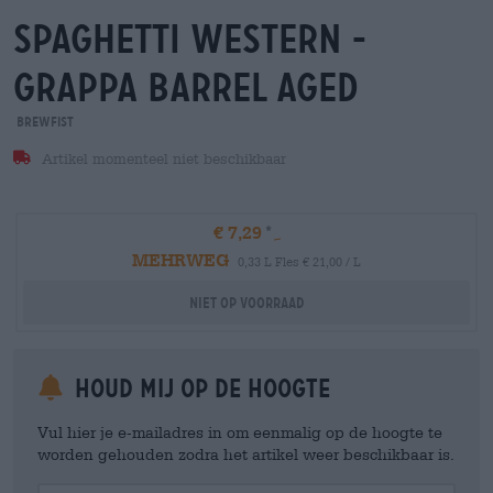
spaghetti western -
grappa barrel aged
BrewFist
Artikel momenteel niet beschikbaar
€ 7,29
MEHRWEG
0,33 L Fles € 21,00 / L
Niet op voorraad
Houd mij op de hoogte
Vul hier je e-mailadres in om eenmalig op de hoogte te
worden gehouden zodra het artikel weer beschikbaar is.
Your Email