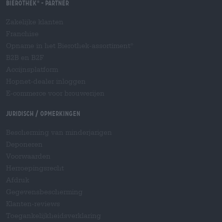
Bierothek
- Partner
®
Zakelijke klanten
Franchise
Opname in het Bierothek-assortiment
®
B2B en B2F
Accijnsplatform
Hopnet-dealer inloggen
E-commerce voor brouwerijen
Juridisch / Opmerkingen
Bescherming van minderjarigen
Deponeren
Voorwaarden
Herroepingsrecht
Afdruk
Gegevensbescherming
Klanten-reviews
Toegankelijkheidsverklaring