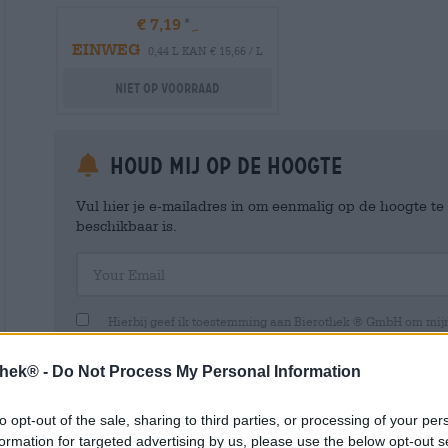
€ 7,19
EINWEG
0,44 L KAN € 15,66 / L
Niet op voorraad
Houd mij op de hoogte
Vul hier je e-mailadres in om eenmalig op de hoogte t
beschikbaar is.
Your Email
Hierbij geef ik toestemming aan Bierothek ® GmbH om mi
en beheren van een klantaccount. Dit klantaccount geeft een overz
persoonlijke gegevens. Ik ben me ervan bewust dat ik deze toest
kan intrekken door een e-mail te sturen naar shop@bierothek.de.
thek® -
Do Not Process My Personal Information
toestemming geen invloed heeft op de rechtmatigheid van de ve
uitgevoerd tot het moment van intrekking. Meer informatie vindt
to opt-out of the sale, sharing to third parties, or processing of your per
formation for targeted advertising by us, please use the below opt-out s