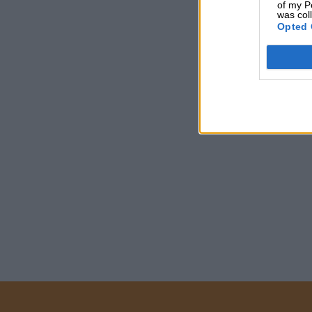
of my P
was col
Opted 