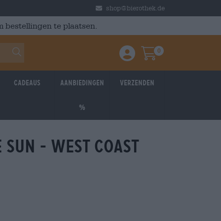
shop@bierothek.de
 bestellingen te plaatsen.
0
Einloggen / Anmelden
Warenkorb
Cadeaus
Aanbiedingen
Verzenden
%
 sun - west coast