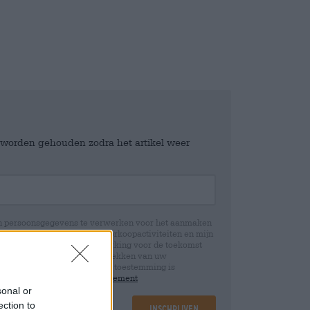
e worden gehouden zodra het artikel weer
jn persoonsgegevens te verwerken voor het aanmaken
icht en controle over mijn verkoopactiviteiten en mijn
emming te allen tijde met werking voor de toekomst
 Wij informeren u dat het intrekken van uw
rwerking die op basis van uw toestemming is
 u in onze
data protection statement
sonal or
ection to
Inschrijven