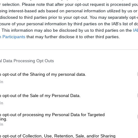
r selection. Please note that after your opt-out request is processed y
eing interest-based ads based on personal information utilized by us or
disclosed to third parties prior to your opt-out. You may separately opt-
* Prijzen zijn inclusief wettelijke BTW. Plus
Scheepvaart
plus
losure of your personal information by third parties on the IAB’s list of
* Prijzen zijn inclusief accijns
. This information may also be disclosed by us to third parties on the
IA
Participants
that may further disclose it to other third parties.
Omschrijving
Info
Beoordelingen
(0)
l Data Processing Opt Outs
Onze aarde draait samen met zeven andere planeten, en
hemellichaam draait in zijn eigen tempo rond de gloeie
o opt-out of the Sharing of my personal data.
aarde doet er één jaar over om rond de zon te draaien, t
In
Uranus ruim 84 jaar. We baseren ons hele leven op de z
ingedeeld om zoveel mogelijk licht te hebben.
o opt-out of the Sale of my Personal Data.
Brouwerij Espiga vierde in 2024 haar tiende omvaart om 
In
Naast hun
Double Dry Hopped Triple IPA Triple Hypera
Around The Sun. Om haar verjaardag in stijl te vieren en
to opt-out of processing my Personal Data for Targeted
ing.
favoriete stijlen cadeau: de klassieke West Coast IPA i
In
bierrevolutie en een favoriet bij Espiga.
o opt-out of Collection, Use, Retention, Sale, and/or Sharing
Another Trip Around The Sun is gebrouwen en koud geh