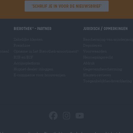
'Schrijf je in voor de nieuwsbrief'
Bierothek
- Partner
Juridisch / Opmerkingen
®
Zakelijke klanten
Bescherming van minderjari
Franchise
Deponeren
ionaal
Opname in het Bierothek-assortiment
Voorwaarden
®
B2B en B2F
Herroepingsrecht
Accijnsplatform
Afdruk
Hopnet-dealer inloggen
Gegevensbescherming
E-commerce voor brouwerijen
Klanten-reviews
Toegankelijkheidsverklaring
®