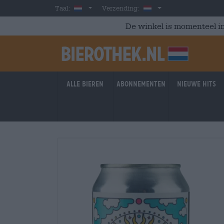
Skip to main content
Dutch
Nederland
Taal:
Verzending:
De winkel is momenteel in
Alle bieren
Abonnementen
Nieuwe hits