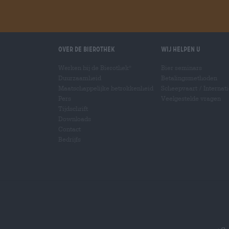
Over de Bierothek
Wij helpen u
Werken bij de Bierothek
Bier seminars
®
Duurzaamheid
Betalingsmethoden
Maatschappelijke betrokkenheid
Scheepvaart
/
Internat
Pers
Veelgestelde vragen
Tijdschrift
Downloads
Contact
Bedrijfs