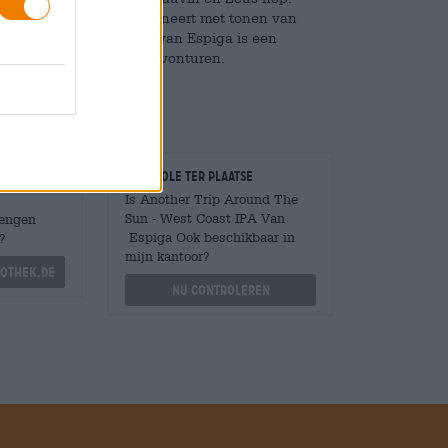
zachte, lichte mout combineert met tonen van
nhars. Het jubileumbier van Espiga is een
tie voor tien jaar brouwavonturen.
Controle ter plaatse
Is Another Trip Around The
Sun - West Coast IPA Van
Mengen
Espiga Ook beschikbaar in
?
mijn kantoor?
othek.de
Nu controleren