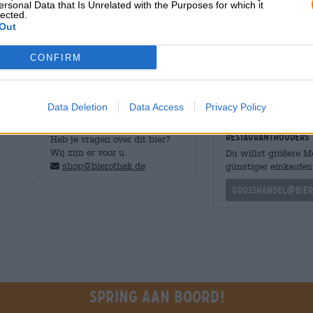
ersonal Data that Is Unrelated with the Purposes for which it
Deze dubbele hop creëert een intens fruitig aroma dat 
lected.
rode druiven, frambozen, citrusfruit en hints van denne
Out
heerlijk eerbetoon aan de zon en een smakelijke felicita
CONFIRM
Data Deletion
Data Access
Privacy Policy
GRATIS BIERCONSULT
handelaren of
restauranthouders
Heb je vragen over dit bier?
Wij zijn er voor u.
Du willst größere 
shop@bierothek.de
günstiger einkaufen
grosshandel@bier
Spring aan boord!