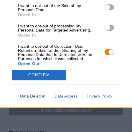
I want to opt-out of the Sale of my
Kwas XY Catharina Sour wordt geleverd in een dicht
Personal Data.
troebel citroengeel. Het ruikt en smaakt naar passievrucht
Opted In
en ander tropisch fruit, citrusfruit en bloemige hop. Zeer
I want to opt-out of processing my
verfrissend en heerlijk drinkbaar.
Personal Data for Targeted Advertising.
Opted In
I want to opt-out of Collection, Use,
Retention, Sale, and/or Sharing of my
Personal Data that Is Unrelated with the
Purposes for which it was collected.
GRATIS BIERCONSULT
Opted Out
Heb je vragen over dit bier? Wij zijn er voor u.
shop@bierothek.de
CONFIRM
handelaren of restauranthouders
Data Deletion
Data Access
Privacy Policy
Du willst größere Mengen günstiger einkaufen?
grosshandel@bierothek.de