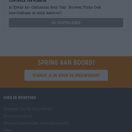
Controle ter plaatse
Is Kwas xy- Catharina Sour Van Browar Pinta Ook
beschikbaar in mijn kantoor?
Nu controleren
Spring aan boord!
'Schrijf je in voor de nieuwsbrief'
Over de Bierothek
Werken bij de Bierothek
®
Duurzaamheid
Maatschappelijke betrokkenheid
Pers