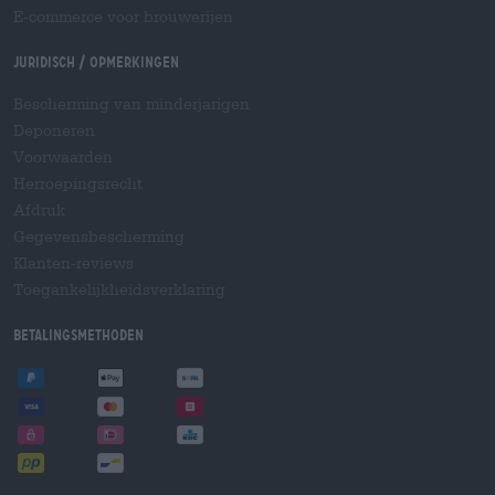
E-commerce voor brouwerijen
Juridisch / Opmerkingen
Bescherming van minderjarigen
Deponeren
Voorwaarden
Herroepingsrecht
Afdruk
Gegevensbescherming
Klanten-reviews
Toegankelijkheidsverklaring
Betalingsmethoden