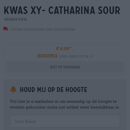
kwas xy- catharina sour
Browar Pinta
Artikel momenteel niet beschikbaar
€ 6,09
EINWEG
0,50 L KAN € 11,74 / L
Niet op voorraad
Houd mij op de hoogte
Vul hier je e-mailadres in om eenmalig op de hoogte te
worden gehouden zodra het artikel weer beschikbaar is.
Your Email