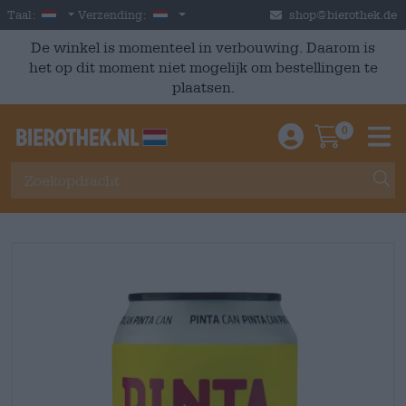
Skip to main content
Dutch
Nederland
Taal:
Verzending:
shop@bierothek.de
De winkel is momenteel in verbouwing. Daarom is
het op dit moment niet mogelijk om bestellingen te
plaatsen.
0
Einloggen / An
Warenkor
M