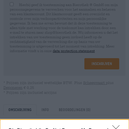
Hierbij geef ik toestemming aan Bierothek ® GmbH om mijn
persoonsgegevens te verwerken voor het aanmaken en beheren
van een klantaccount. Dit klantaccount geeft een overzicht en
controle over mijn verkoopactiviteiten en mijn persoonlijke
gegevens. Ik ben me ervan bewust dat ik deze toestemming te
allen tijde met werking voor de toekomst kan intrekken door een
e-mail te sturen naar shop@bierothek.de. Wij informeren u dat het
intrekken van uw toestemming geen invloed heeft op de
rechtmatigheid van de verwerking die op basis van uw
toestemming is uitgevoerd tot het moment van intrekking. Meer
informatie vindt u in onze
data protection statement
Inschrijven
* Prijzen zijn inclusief wettelijke BTW. Plus
Scheepvaart
plus
Deponeren
€ 0,25
* Prijzen zijn inclusief accijns
Omschrijving
Info
Beoordelingen
(0)