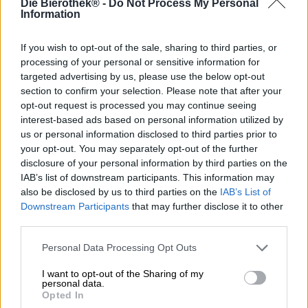
Die Bierothek® -
Do Not Process My Personal
De craft beer-beweging heeft er niet alleen voor gezorgd
Information
dat er tal van nieuwe bierstijlen zijn ontstaan, maar ook
dat minder bekende bierstijlen van over de hele wereld
bekendheid hebben gekregen. Ambachtelijke brouwers
If you wish to opt-out of the sale, sharing to third parties, or
zijn altijd op zoek naar nieuwe sensaties en stuiten vaak
processing of your personal or sensitive information for
op stijlen die voorheen onbekend waren in hun
targeted advertising by us, please use the below opt-out
vakgebied. Eén van deze bierstijlen is de Catharina Sour,
section to confirm your selection. Please note that after your
die oorspronkelijk uit Brazilië komt. Dit zure bier is
opt-out request is processed you may continue seeing
geïnspireerd op de klassieke Berliner Weisse en vond in
interest-based ads based on personal information utilized by
de koloniale tijd zijn weg naar Zuid-Amerika – en
us or personal information disclosed to third parties prior to
vervolgens weer terug naar Europa. De Catharina Sour is
your opt-out. You may separately opt-out of the further
gebaseerd op een licht bier met tarwe en wordt net als de
disclosure of your personal information by third parties on the
Berliner Weisse aangezuurd met melkzuurbacteriën en na
IAB’s list of downstream participants. This information may
de gisting verrijkt met vers fruit.
also be disclosed by us to third parties on the
IAB’s List of
Downstream Participants
that may further disclose it to other
Browar Pinta uit Polen heeft de stijl ontdekt en met Kwas
third parties.
XY een uiterst smaakvolle versie ervan op de markt
gebracht. Hun versie brengt een mild alcoholpercentage
Personal Data Processing Opt Outs
van 4,7% op tafel en is aangezuurd met
melkzuurbacteriën. Passievruchtpuree, die maar liefst
I want to opt-out of the Sharing of my
15% van de totale massa van het bier uitmaakt en een
personal data.
aanzienlijke invloed heeft op het aroma, zorgt voor de
Opted In
heerlijk tropische smaak.