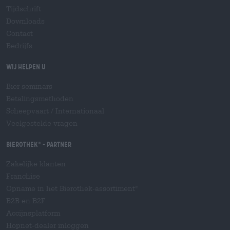
Tijdschrift
Downloads
Contact
Bedrijfs
Wij helpen u
Bier seminars
Betalingsmethoden
Scheepvaart
/
Internationaal
Veelgestelde vragen
Bierothek
- Partner
®
Zakelijke klanten
Franchise
Opname in het Bierothek-assortiment
®
B2B en B2F
Accijnsplatform
Hopnet-dealer inloggen