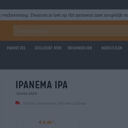
 verbouwing. Daarom is het op dit moment niet mogelijk om
Pakketjes
Exclusief Bier
Brouwerijen
Bierstijlen
ipanema ipa
Varvar Brew
Artikel momenteel niet beschikbaar
€ 5,49