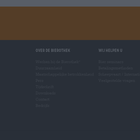
Over de Bierothek
Wij helpen u
Werken bij de Bierothek
Bier seminars
®
Duurzaamheid
Betalingsmethoden
Maatschappelijke betrokkenheid
Scheepvaart
/
Internat
Pers
Veelgestelde vragen
Tijdschrift
Downloads
Contact
Bedrijfs