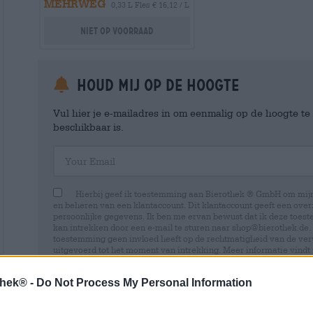
MEHRWEG
0,33 L Fles € 16,12 / L
Niet op voorraad
Houd mij op de hoogte
Vul hier je e-mailadres in om eenmalig op de hoogte t
beschikbaar is.
Your Email
Hierbij geef ik toestemming aan Bierothek ® GmbH om mi
en beheren van een klantaccount. Dit klantaccount geeft een overz
persoonlijke gegevens. Ik ben me ervan bewust dat ik deze toest
kan intrekken door een e-mail te sturen naar shop@bierothek.de.
toestemming geen invloed heeft op de rechtmatigheid van de ve
uitgevoerd tot het moment van intrekking. Meer informatie vindt
thek® -
Do Not Process My Personal Information