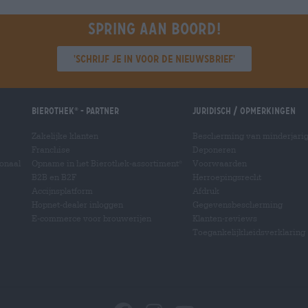
Spring aan boord!
'Schrijf je in voor de nieuwsbrief'
Bierothek
- Partner
Juridisch / Opmerkingen
®
Zakelijke klanten
Bescherming van minderjari
Franchise
Deponeren
ionaal
Opname in het Bierothek-assortiment
Voorwaarden
®
B2B en B2F
Herroepingsrecht
Accijnsplatform
Afdruk
Hopnet-dealer inloggen
Gegevensbescherming
E-commerce voor brouwerijen
Klanten-reviews
Toegankelijkheidsverklaring