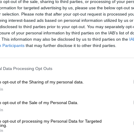
to opt-out of the sale, sharing to third parties, or processing of your per
* Prijzen zijn inclusief wettelijke BTW. Plus
Scheepvaart
plus
formation for targeted advertising by us, please use the below opt-out s
* Prijzen zijn inclusief accijns
r selection. Please note that after your opt-out request is processed y
eing interest-based ads based on personal information utilized by us or
disclosed to third parties prior to your opt-out. You may separately opt-
Info
Beoordelingen
(0)
losure of your personal information by third parties on the IAB’s list of
. This information may also be disclosed by us to third parties on the
IA
Participants
that may further disclose it to other third parties.
Tevreden
0,33 Liter Fles
Brauerei
Varvar Brew
l Data Processing Opt Outs
Bierothek® ID
68002002
Gewicht
0.33kg(0.67kg met verpakking)
o opt-out of the Sharing of my personal data.
In
Deponeren
€ 0.08
LMIV
Verantwoordelijke exploitant va
o opt-out of the Sale of my Personal Data.
Varvar Brew, VOL. STAROSILSKA
KYIV Ukraine(UA)
In
Bierregion
Ukraine
to opt-out of processing my Personal Data for Targeted
ing.
Bier stijl
India Pale Ale
In