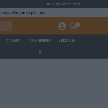
shop@bierothek.de
 bestellingen te plaatsen.
0
Einloggen / Anmelden
Warenkorb
Cadeaus
Aanbiedingen
Verzenden
%