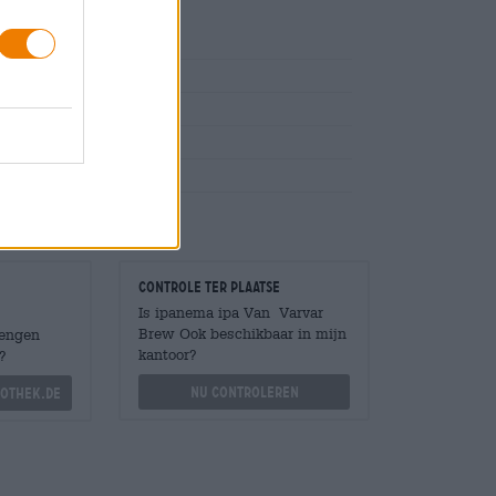
vijgenmosterd
Controle ter plaatse
Is ipanema ipa Van Varvar
Brew Ook beschikbaar in mijn
Mengen
kantoor?
?
Nu controleren
othek.de