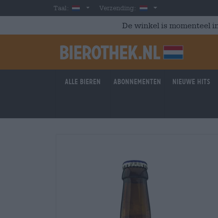
Skip to main content
Dutch
Nederland
Taal:
Verzending:
De winkel is momenteel in
Alle bieren
Abonnementen
Nieuwe hits