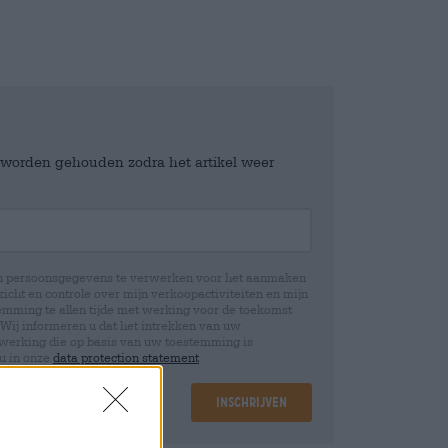
e worden gehouden zodra het artikel weer
jn persoonsgegevens te verwerken voor het aanmaken
icht en controle over mijn verkoopactiviteiten en mijn
emming te allen tijde met werking voor de toekomst
 Wij informeren u dat het intrekken van uw
rwerking die op basis van uw toestemming is
 u in onze
data protection statement
Inschrijven