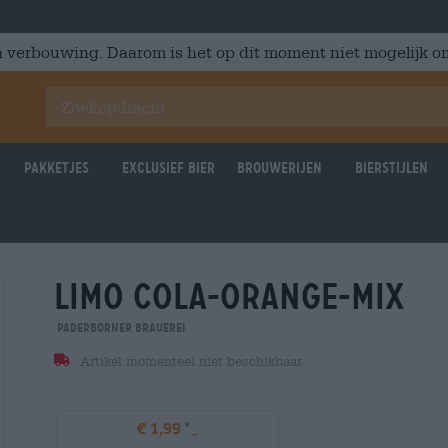
 verbouwing. Daarom is het op dit moment niet mogelijk om
Pakketjes
Exclusief Bier
Brouwerijen
Bierstijlen
limo cola-orange-mix
Paderborner Brauerei
Artikel momenteel niet beschikbaar
€ 1,99