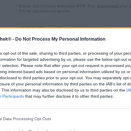
* Prijzen zijn inclusief wettelijke BTW. Plus
Scheepvaart
plus
* Prijzen zijn inclusief accijns
Omschrijving
Info
Beoordelingen
(0)
thek® -
Do Not Process My Personal Information
De sinaasappel is een veelzijdige citrusvrucht uit China
to opt-out of the sale, sharing to third parties, or processing of your per
rest van de wereld heeft verspreid. De bomen dragen he
formation for targeted advertising by us, please use the below opt-out s
voorjaar en de vroege zomer geurige witte bloemen. De v
r selection. Please note that after your opt-out request is processed y
kunnen de hele winter door geoogst worden. Je kunt al
eing interest-based ads based on personal information utilized by us or
veel plekken aanbrengen. Je kunt het sap eruit persen,
disclosed to third parties prior to your opt-out. You may separately opt-
om er olie uit te halen, het vruchtvlees vers eten, en j
losure of your personal information by third parties on the IAB’s list of
combineert uitstekend met chocolade, honing brengt de
. This information may also be disclosed by us to third parties on the
IA
voor een heerlijke warmte. Wij zijn dol op frisse zomers
Participants
that may further disclose it to other third parties.
olijfolie, maar ook tegen drankjes met sinaasappel zeg
De brouwerij uit Paderborn heeft bijvoorbeeld met sinaa
de Paderborn Limo Cola-Sinaasappelmix combineert het z
van cola en is daarmee een schot in de roos. Fruitig, kru
l Data Processing Opt Outs
Deze sprankelende mixdrank smaakt het lekkerst als hij