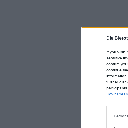
Die Biero
If you wish 
sensitive in
confirm you
continue se
information 
further disc
participants
Downstream 
Persona