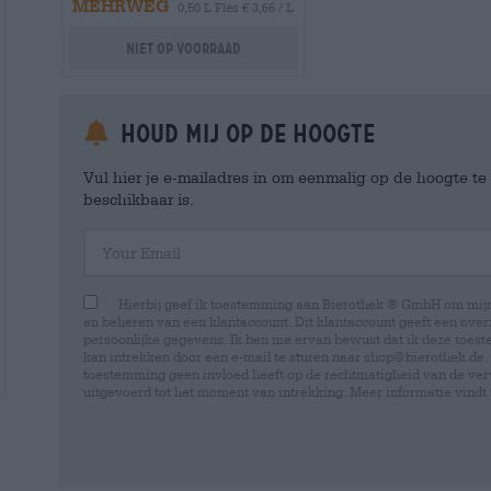
MEHRWEG
0,50 L Fles € 3,66 / L
Niet op voorraad
Houd mij op de hoogte
Vul hier je e-mailadres in om eenmalig op de hoogte t
beschikbaar is.
Your Email
Hierbij geef ik toestemming aan Bierothek ® GmbH om mi
en beheren van een klantaccount. Dit klantaccount geeft een overz
persoonlijke gegevens. Ik ben me ervan bewust dat ik deze toest
kan intrekken door een e-mail te sturen naar shop@bierothek.de.
toestemming geen invloed heeft op de rechtmatigheid van de ve
uitgevoerd tot het moment van intrekking. Meer informatie vindt