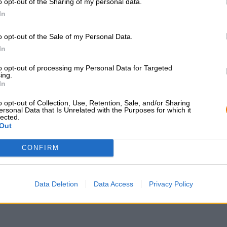
o opt-out of the Sharing of my personal data.
In
o opt-out of the Sale of my Personal Data.
In
GRATIS BIERCONSULT
handelaren of
restauranthouders
to opt-out of processing my Personal Data for Targeted
Heb je vragen over dit bier?
ing.
Wij zijn er voor u.
Du willst größere 
In
shop@bierothek.de
günstiger einkaufen
o opt-out of Collection, Use, Retention, Sale, and/or Sharing
grosshandel@bier
ersonal Data that Is Unrelated with the Purposes for which it
lected.
Out
CONFIRM
Data Deletion
Data Access
Privacy Policy