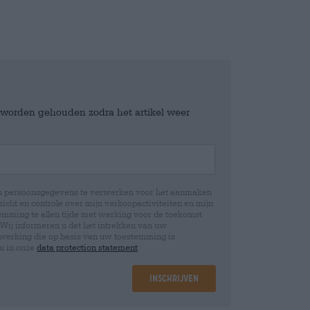
e worden gehouden zodra het artikel weer
jn persoonsgegevens te verwerken voor het aanmaken
icht en controle over mijn verkoopactiviteiten en mijn
emming te allen tijde met werking voor de toekomst
 Wij informeren u dat het intrekken van uw
rwerking die op basis van uw toestemming is
 u in onze
data protection statement
Inschrijven