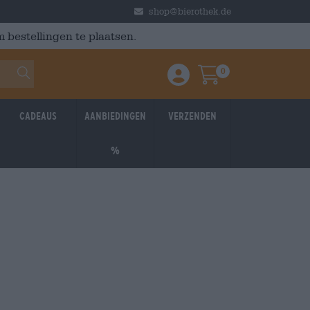
shop@bierothek.de
 bestellingen te plaatsen.
0
Einloggen / Anmelden
Warenkorb
Cadeaus
Aanbiedingen
Verzenden
%