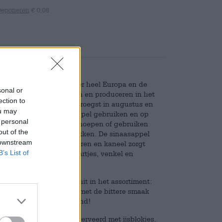
Deponeren
€ 0,08
, die zich van daaruit over heel Europa en de
sonal or
t hele jaar door bladeren en produceren in het
ection to
ruchten rijpen op zijn vroegst in augustus en
ou may
le delen van de sinaasappel gebruiken en op
 personal
 de schillen drogen, ze snoepen of gebruiken
out of the
e kunt er mee koken en bakken. De sinaasappel
 downstream
 bloemige tonen naar voren en kaneel zorgt
B’s List of
alades met sinaasappelpartjes, venkel en
gen we geen nee.
sappel een echte zomerhit in het assortiment:
onnige tropische fruit met de bittere smaak
idig en heerlijk verfrissend!
 goed gekoeld wordt geserveerd met ijsblokjes.