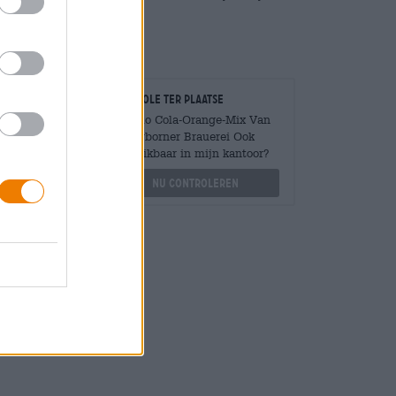
Controle ter plaatse
Is Limo Cola-Orange-Mix Van
Paderborner Brauerei Ook
Mengen
beschikbaar in mijn kantoor?
?
Nu controleren
othek.de