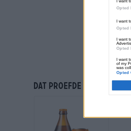
I want t
Opted 
I want t
Opted 
I want 
Advertis
Opted 
I want t
of my P
was col
Opted 
Dat proefde je ook