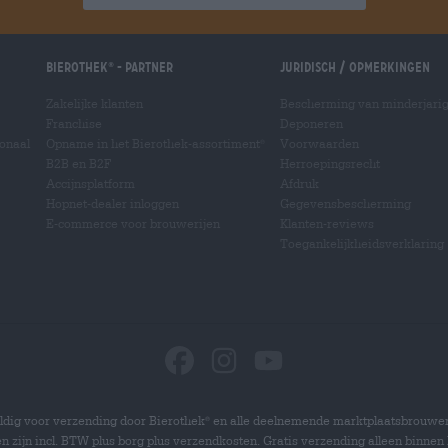
Bierothek
- Partner
Juridisch / Opmerkingen
®
Zakelijke klanten
Bescherming van minderjari
Franchise
Deponeren
ionaal
Opname in het Bierothek-assortiment
Voorwaarden
®
B2B en B2F
Herroepingsrecht
Accijnsplatform
Afdruk
Hopnet-dealer inloggen
Gegevensbescherming
E-commerce voor brouwerijen
Klanten-reviews
Toegankelijkheidsverklaring
dig voor verzending door Bierothek
en alle deelnemende marktplaatsbrouwer
®
zen zijn incl. BTW plus borg plus verzendkosten. Gratis verzending alleen binnen 