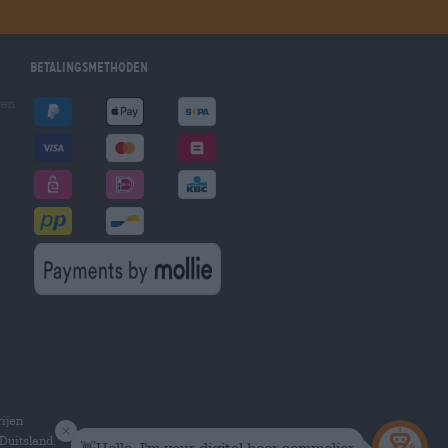
Betalingsmethoden
gen
ijen
Duitsland.