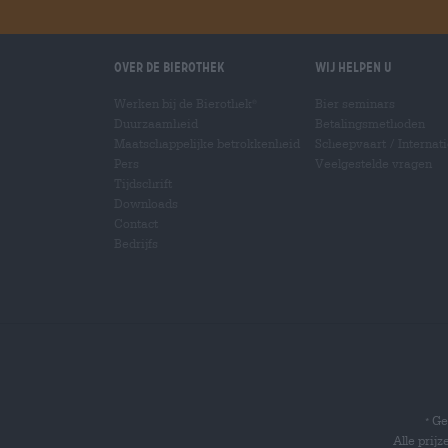
Over de Bierothek
Wij helpen u
Werken bij de Bierothek
Bier seminars
®
Duurzaamheid
Betalingsmethoden
Maatschappelijke betrokkenheid
Scheepvaart
/
Internat
Pers
Veelgestelde vragen
Tijdschrift
Downloads
Contact
Bedrijfs
Gel
*
Alle prij