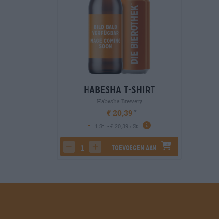
Habesha T-Shirt
Habesha Brewery
€ 20,39
-
1 St. - € 20,39 / St.
Toevoegen aan
decrease quantity
increase quantity
winkelwagen