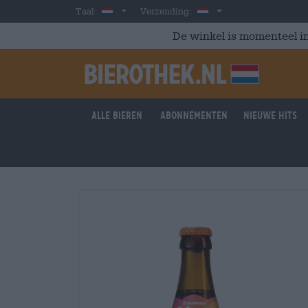
Skip to main content
Dutch
Nederland
Taal:
Verzending:
De winkel is momenteel in
Alle bieren
Abonnementen
Nieuwe hits