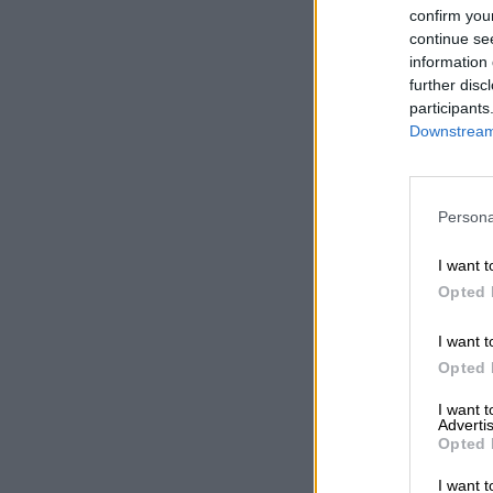
confirm you
continue se
information 
further disc
participants
Downstream 
Persona
I want t
Opted 
I want t
Opted 
I want 
Advertis
Opted 
I want t