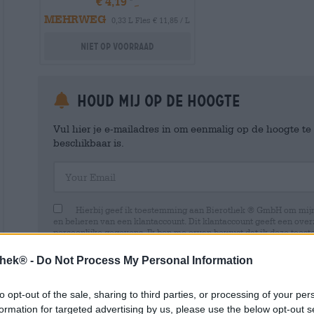
€ 4,19
MEHRWEG
0,33 L Fles € 11,85 / L
Niet op voorraad
Houd mij op de hoogte
Vul hier je e-mailadres in om eenmalig op de hoogte t
beschikbaar is.
Your Email
Hierbij geef ik toestemming aan Bierothek ® GmbH om mi
en beheren van een klantaccount. Dit klantaccount geeft een overz
persoonlijke gegevens. Ik ben me ervan bewust dat ik deze toest
kan intrekken door een e-mail te sturen naar shop@bierothek.de.
toestemming geen invloed heeft op de rechtmatigheid van de ve
thek® -
Do Not Process My Personal Information
uitgevoerd tot het moment van intrekking. Meer informatie vindt
to opt-out of the sale, sharing to third parties, or processing of your per
formation for targeted advertising by us, please use the below opt-out s