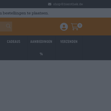
shop@bierothek.de
 bestellingen te plaatsen.
0
Einloggen / Anmelden
Warenkorb
Cadeaus
Aanbiedingen
Verzenden
%