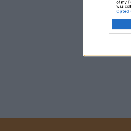
of my P
was col
Opted 