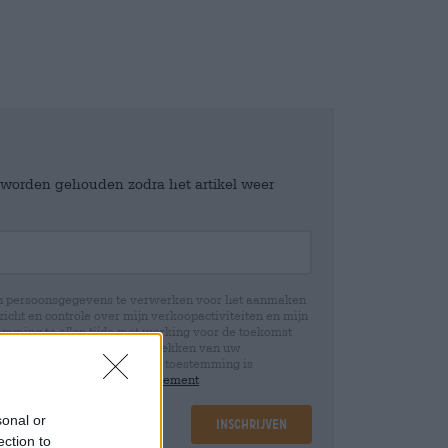
e worden gehouden zodra het artikel weer
jn persoonsgegevens te verwerken voor het aanmaken
icht en controle over mijn verkoopactiviteiten en mijn
emming te allen tijde met werking voor de toekomst
 Wij informeren u dat het intrekken van uw
rwerking die op basis van uw toestemming is
 u in onze
data protection statement
sonal or
Inschrijven
ection to