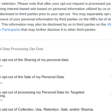
r selection. Please note that after your opt-out request is processed y
eing interest-based ads based on personal information utilized by us or
* Prijzen zijn inclusief wettelijke BTW. Plus
Scheepvaart
plus
disclosed to third parties prior to your opt-out. You may separately opt-
* Prijzen zijn inclusief accijns
losure of your personal information by third parties on the IAB’s list of
. This information may also be disclosed by us to third parties on the
IA
Omschrijving
Info
Beoordelingen
(2)
Participants
that may further disclose it to other third parties.
De Karmeliet Tripel van de Belgische brouwerij Bosteel
l Data Processing Opt Outs
Volgens de legende was dit echter niet de allereerste ke
’96 gebrouwen volgens een oud recept dat al ruim 300 ja
o opt-out of the Sharing of my personal data.
we kunnen met zekerheid zeggen dat de tripel uitzonderl
In
uiteindelijk om gaat.
Een bijzondere specialiteit van de Belgische brouwerije
o opt-out of the Sale of my Personal Data.
gebruikt. Er zijn talloze bijzondere gisten die al gene
In
doorgegeven en die de bieren een heel eigen karakter g
assortiment eigen huisgisten van de brouwerij, die ook vo
to opt-out of processing my Personal Data for Targeted
ing.
De Karmeliet Tripel vloeit in een bijna heldere, goudbro
In
massieve schuimkraag. Bij blootstelling aan licht vertoont
o opt-out of Collection, Use, Retention, Sale, and/or Sharing
goud. Uit het dichte, witte schuim stijgt een aanvankeli