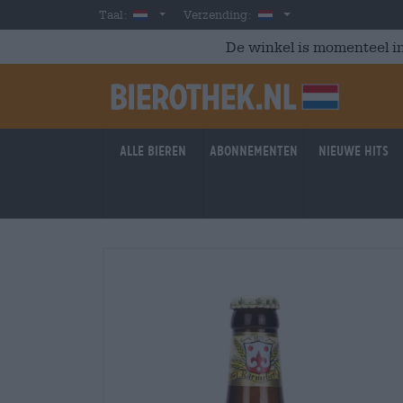
Skip to main content
Dutch
Nederland
Taal:
Verzending:
De winkel is momenteel in
Alle bieren
Abonnementen
Nieuwe hits