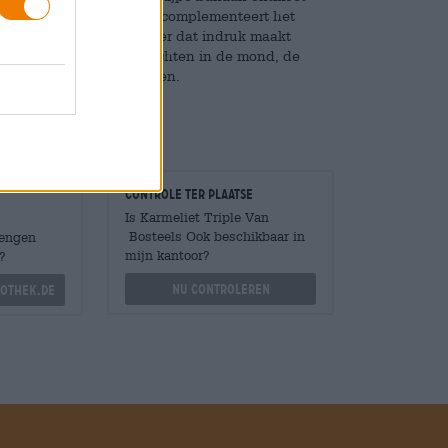
ma van geroosterde noten complementeert het
n heerlijk zacht, rond bier dat indruk maakt
ntmoet pittige citrusvruchten in de mond, de
t completeert de aromaten.
Controle ter plaatse
Is Karmeliet Triple Van
Bosteels Ook beschikbaar in
Mengen
mijn kantoor?
?
Nu controleren
othek.de