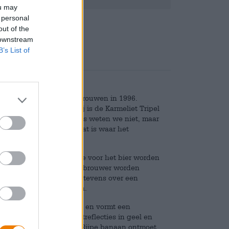
ou may
 personal
Deponeren
€ 0,10
out of the
 downstream
B’s List of
s werd voor het eerst gebrouwen in 1996.
er. Volgens de brouwerij is de Karmeliet Tripel
ar bestaat. Of dit waar is weten we niet, maar
ijk lekker smaakt. En dat is waar het
n zijn de giststammen die voor het bier worden
raties lang van brouwer op brouwer worden
even. Bosteels beschikt tevens over een
or dit bier gebruikt zijn.
nsachtige tint het glas in en vormt een
 het bier prachtige lichtreflecties in geel en
jk zeer fruitig aroma op. Rijpe banaan ontmoet