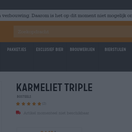
 verbouwing. Daarom is het op dit moment niet mogelijk om
Pakketjes
Exclusief Bier
Brouwerijen
Bierstijlen
karmeliet triple
Bosteels
(2)
Artikel momenteel niet beschikbaar