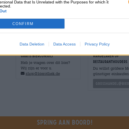
ersonal Data that Is Unrelated with the Purposes for which it
een pittig vleugje vanille in de neus, en een sterk aro
lected.
voortreffelijke mengsel. De initiële smaak presenteert ee
Out
met een grote romigheid en complexe aroma’s. Vanille o
banaan vormt een zachte, zoete basis en een beetje noo
CONFIRM
Bijzonder en erg lekker!
Data Deletion
Data Access
Privacy Policy
GRATIS BIERCONSULT
handelaren of
restauranthouders
Heb je vragen over dit bier?
Wij zijn er voor u.
Du willst größere 
shop@bierothek.de
günstiger einkaufen
grosshandel@bier
Spring aan boord!