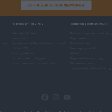
'Schrijf je in voor de nieuwsbrief'
Bierothek
- Partner
Juridisch / Opmerkingen
®
Zakelijke klanten
Bescherming van minderjari
Franchise
Deponeren
ionaal
Opname in het Bierothek-assortiment
Voorwaarden
®
B2B en B2F
Herroepingsrecht
Accijnsplatform
Afdruk
Hopnet-dealer inloggen
Gegevensbescherming
E-commerce voor brouwerijen
Klanten-reviews
Toegankelijkheidsverklaring
®