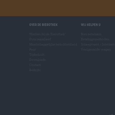
Over de Bierothek
Wij helpen u
Werken bij de Bierothek
Bier seminars
®
Duurzaamheid
Betalingsmethoden
Maatschappelijke betrokkenheid
Scheepvaart
/
Internat
Pers
Veelgestelde vragen
Tijdschrift
Downloads
Contact
Bedrijfs