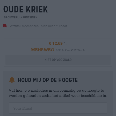
oude kriek
Brouwerij 3 Fonteinen
Artikel momenteel niet beschikbaar
€ 12,69
MEHRWEG
0,38 L Fles € 32,74 / L
Niet op voorraad
Houd mij op de hoogte
Vul hier je e-mailadres in om eenmalig op de hoogte te
worden gehouden zodra het artikel weer beschikbaar is.
Your Email