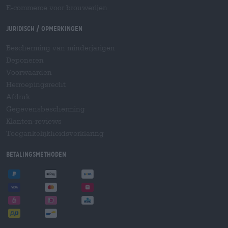
E-commerce voor brouwerijen
Juridisch / Opmerkingen
Bescherming van minderjarigen
Deponeren
Voorwaarden
Herroepingsrecht
Afdruk
Gegevensbescherming
Klanten-reviews
Toegankelijkheidsverklaring
Betalingsmethoden