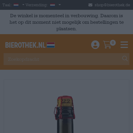
Skip to main content
Dutch
Nederland
Taal:
Verzending:
shop@bierothek.de
De winkel is momenteel in verbouwing. Daarom is
het op dit moment niet mogelijk om bestellingen te
plaatsen.
0
Einloggen / An
Warenkor
M