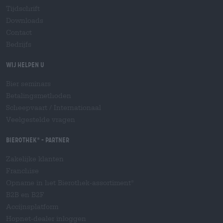
Tijdschrift
Downloads
Contact
Bedrijfs
Wij helpen u
Bier seminars
Betalingsmethoden
Scheepvaart
/
Internationaal
Veelgestelde vragen
Bierothek
- Partner
®
Zakelijke klanten
Franchise
Opname in het Bierothek-assortiment
®
B2B en B2F
Accijnsplatform
Hopnet-dealer inloggen