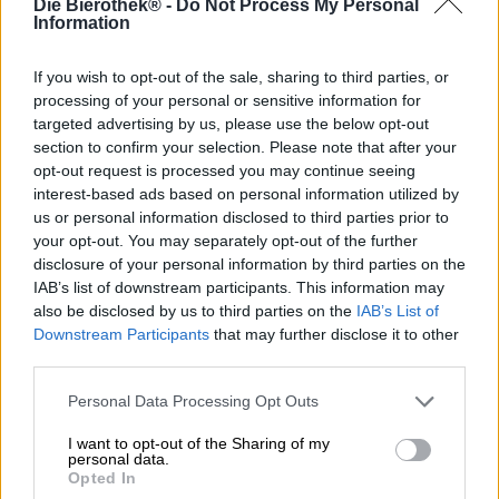
Die Bierothek® -
Do Not Process My Personal
Zoals bij de meeste producten hangt de kwaliteit van bier
Information
af van de kwaliteit van de afzonderlijke grondstoffen.
Bijna niemand neemt dit feit zo serieus als Brouwerij 3
Fonteinen uit België. De brouwerij werkt samen met een
If you wish to opt-out of the sale, sharing to third parties, or
aantal regionale boerderijen en heeft zelfs het Pajot
processing of your personal or sensitive information for
Cereal Collective opgericht om uitstekende brouwgranen
targeted advertising by us, please use the below opt-out
te verkrijgen. Geen wonder dus dat ongeveer de helft van
section to confirm your selection. Please note that after your
de gebruikte hop afkomstig is uit de hoptuinen in België
opt-out request is processed you may continue seeing
en de zure kersen voor de Oude Kriek op Belgische
interest-based ads based on personal information utilized by
bodem groeiden. Voor het kersenbier zijn zoveel dieprode
us or personal information disclosed to third parties prior to
vruchten gebruikt dat er uiteindelijk zo’n 350 gram kersen
your opt-out. You may separately opt-out of the further
per liter gerstesap overblijven.
disclosure of your personal information by third parties on the
IAB’s list of downstream participants. This information may
De kersen proef je niet alleen, je ziet en ruikt ze ook: Het
also be disclosed by us to third parties on the
IAB’s List of
robijnrode bier met delicaat roze schuim ruikt intens naar
Downstream Participants
that may further disclose it to other
volledig rijpe, sappige kersen, die zich in de neus
third parties.
combineren met hints van citroen en eikenhout. De
aanvankelijke smaak is droog als een fijne rode wijn en
Personal Data Processing Opt Outs
heeft dezelfde kruidige tonen van aards hout, donkere
druiven en leer. Het aromatische spel wordt
I want to opt-out of the Sharing of my
gecompleteerd door volle zure kersen, bloemige hop,
personal data.
funky gist en lichte mout. Een fruitig zuur onderstreept
Opted In
het biergenot en vormt een zure afdronk die kersen- en