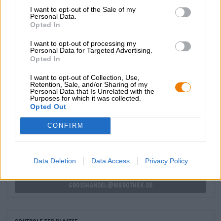
citrustonen op de tong tovert en doet verlangen naar nog
I want to opt-out of the Sale of my
Personal Data.
een fles.
Opted In
Dit voortreffelijke bier hebben wij ook biologisch in
I want to opt-out of processing my
voorraad
.
Personal Data for Targeted Advertising.
Opted In
I want to opt-out of Collection, Use,
Retention, Sale, and/or Sharing of my
Personal Data that Is Unrelated with the
Purposes for which it was collected.
GRATIS BIERCONSULT
Opted Out
Heb je vragen over dit bier? Wij zijn er voor u.
shop@bierothek.de
CONFIRM
handelaren of restauranthouders
Data Deletion
Data Access
Privacy Policy
Du willst größere Mengen günstiger einkaufen?
grosshandel@bierothek.de