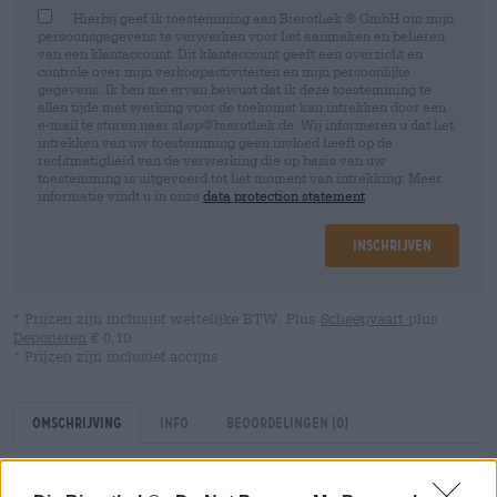
Hierbij geef ik toestemming aan Bierothek ® GmbH om mijn
persoonsgegevens te verwerken voor het aanmaken en beheren
van een klantaccount. Dit klantaccount geeft een overzicht en
controle over mijn verkoopactiviteiten en mijn persoonlijke
gegevens. Ik ben me ervan bewust dat ik deze toestemming te
allen tijde met werking voor de toekomst kan intrekken door een
e-mail te sturen naar shop@bierothek.de. Wij informeren u dat het
intrekken van uw toestemming geen invloed heeft op de
rechtmatigheid van de verwerking die op basis van uw
toestemming is uitgevoerd tot het moment van intrekking. Meer
informatie vindt u in onze
data protection statement
Inschrijven
* Prijzen zijn inclusief wettelijke BTW. Plus
Scheepvaart
plus
Deponeren
€ 0,10
* Prijzen zijn inclusief accijns
Omschrijving
Info
Beoordelingen
(0)