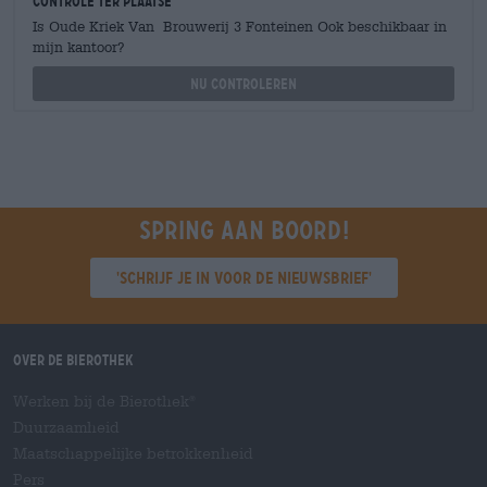
Controle ter plaatse
Is Oude Kriek Van Brouwerij 3 Fonteinen Ook beschikbaar in
mijn kantoor?
Nu controleren
Spring aan boord!
'Schrijf je in voor de nieuwsbrief'
Over de Bierothek
Werken bij de Bierothek
®
Duurzaamheid
Maatschappelijke betrokkenheid
Pers