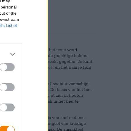
ou may
Deponeren
€ 0,10
 personal
out of the
 downstream
B’s List of
erwege de 19e eeuw voor het eerst werd
goudgele vruchtvlees en de prachtige balans
m vaak zowel rauw als gekookt gegeten. Je kunt
lige, boterachtige brokjes, en het paarse fruit
 populaire Pruim Belle de Lovain tevoorschijn:
verse fruit werd bewaard. De basis van het bier
e rijpingstijden, die gerijpt zijn in houten
m een maximale fruitsmaak in het bier te
en koper het glas in en is versierd met een
 gaat gepaard met een mengsel van kruidige
sgierig wordt naar de smaak. De smaaktest