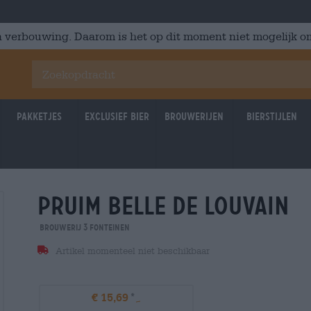
 verbouwing. Daarom is het op dit moment niet mogelijk om
Pakketjes
Exclusief Bier
Brouwerijen
Bierstijlen
pruim belle de louvain
Brouwerij 3 Fonteinen
Artikel momenteel niet beschikbaar
€ 15,69