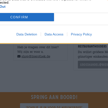
lected.
onthult een middelzwaar bier met een intens pruimena
Out
steenfruit, fijne balsamicoazijn, wijngaardperzik en leer
de lichte zuurgraad, fruitige zoetheid en complexiteit i
CONFIRM
Data Deletion
Data Access
Privacy Policy
GRATIS BIERCONSULT
handelaren of
restauranthouders
Heb je vragen over dit bier?
Wij zijn er voor u.
Du willst größere 
shop@bierothek.de
günstiger einkaufen
grosshandel@bier
Spring aan boord!
'Schrijf je in voor de nieuwsbrief'