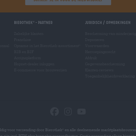
Bierothek
- Partner
Juridisch / Opmerkingen
®
Zakelijke klanten
Bescherming van minderjari
Franchise
Deponeren
ionaal
Opname in het Bierothek-assortiment
Voorwaarden
®
B2B en B2F
Herroepingsrecht
Accijnsplatform
Afdruk
Hopnet-dealer inloggen
Gegevensbescherming
E-commerce voor brouwerijen
Klanten-reviews
Toegankelijkheidsverklaring
dig voor verzending door Bierothek
en alle deelnemende marktplaatsbrouwer
®
zen zijn incl. BTW plus borg plus verzendkosten. Gratis verzending alleen binnen 