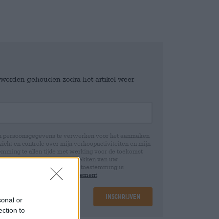
e worden gehouden zodra het artikel weer
jn persoonsgegevens te verwerken voor het aanmaken
icht en controle over mijn verkoopactiviteiten en mijn
emming te allen tijde met werking voor de toekomst
 Wij informeren u dat het intrekken van uw
rwerking die op basis van uw toestemming is
 u in onze
data protection statement
Inschrijven
sonal or
ection to