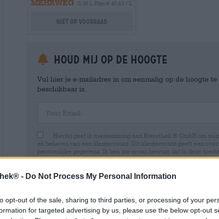
MEHRWEG
0,38 L Fles € 40,63 / L
Niet op voorraad
Houd mij op de hoogte
Vul hier je e-mailadres in om eenmalig op de hoogte t
beschikbaar is.
Your Email
Hierbij geef ik toestemming aan Bierothek ® GmbH om mi
en beheren van een klantaccount. Dit klantaccount geeft een overz
persoonlijke gegevens. Ik ben me ervan bewust dat ik deze toest
kan intrekken door een e-mail te sturen naar shop@bierothek.de.
toestemming geen invloed heeft op de rechtmatigheid van de ve
uitgevoerd tot het moment van intrekking. Meer informatie vindt
thek® -
Do Not Process My Personal Information
to opt-out of the sale, sharing to third parties, or processing of your per
formation for targeted advertising by us, please use the below opt-out s