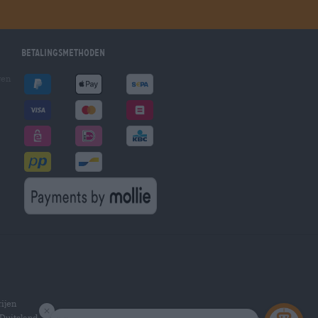
Betalingsmethoden
gen
ijen
Duitsland.