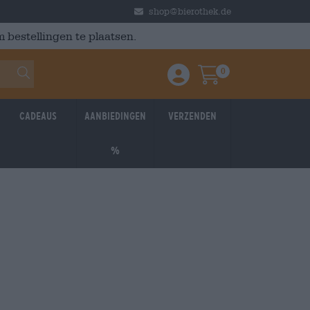
shop@bierothek.de
 bestellingen te plaatsen.
0
Einloggen / Anmelden
Warenkorb
Cadeaus
Aanbiedingen
Verzenden
%