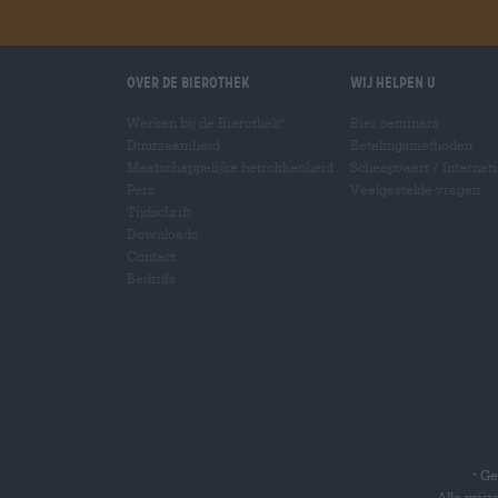
Over de Bierothek
Wij helpen u
Werken bij de Bierothek
Bier seminars
®
Duurzaamheid
Betalingsmethoden
Maatschappelijke betrokkenheid
Scheepvaart
/
Internat
Pers
Veelgestelde vragen
Tijdschrift
Downloads
Contact
Bedrijfs
Gel
*
Alle prij