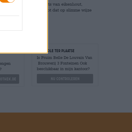
roma en harmonieuze hints van eikenhout,
. Een uiterst elegant genot dat op slimme wijze
n evenwicht brengt.
Controle ter plaatse
Is Pruim Belle De Louvain Van
Brouwerij 3 Fonteinen Ook
Mengen
beschikbaar in mijn kantoor?
?
Nu controleren
othek.de