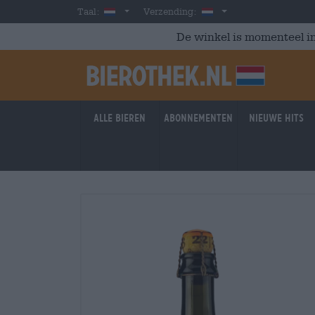
Skip to main content
Dutch
Nederland
Taal:
Verzending:
De winkel is momenteel in
Alle bieren
Abonnementen
Nieuwe hits