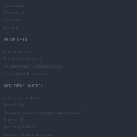
Tijdschrift
Downloads
Contact
Bedrijfs
Wij helpen u
Bier seminars
Betalingsmethoden
Scheepvaart
/
Internationaal
Veelgestelde vragen
Bierothek
- Partner
®
Zakelijke klanten
Franchise
Opname in het Bierothek-assortiment
®
B2B en B2F
Accijnsplatform
Hopnet-dealer inloggen