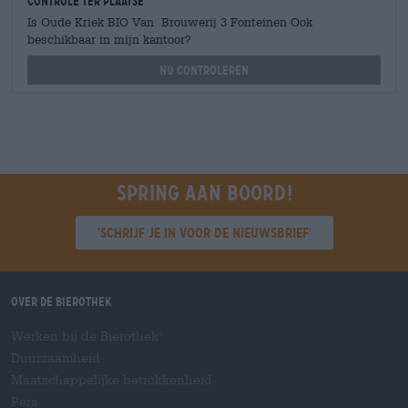
Controle ter plaatse
Is Oude Kriek BIO Van Brouwerij 3 Fonteinen Ook
beschikbaar in mijn kantoor?
Nu controleren
Spring aan boord!
'Schrijf je in voor de nieuwsbrief'
Over de Bierothek
Werken bij de Bierothek
®
Duurzaamheid
Maatschappelijke betrokkenheid
Pers