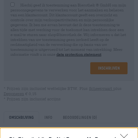
Hierbij geef ik toestemming aan Bierothek ® GmbH om mijn
persoonsgegevens te verwerken voor het aanmaken en beheren
van een klantaccount. Dit klantaccount geeft een overzicht en
controle over mijn verkoopactiviteiten en mijn persoonlijke
gegevens. Ik ben me ervan bewust dat ik deze toestemming te
allen tijde met werking voor de toekomst kan intrekken door een
e-mail te sturen naar shop@bierothek.de. Wij informeren u dat het
intrekken van uw toestemming geen invloed heeft op de
rechtmatigheid van de verwerking die op basis van uw
toestemming is uitgevoerd tot het moment van intrekking. Meer
informatie vindt u in onze
data protection statement
Inschrijven
* Prijzen zijn inclusief wettelijke BTW. Plus
Scheepvaart
plus
Deponeren
€ 0,15
* Prijzen zijn inclusief accijns
Omschrijving
Info
Beoordelingen
(0)