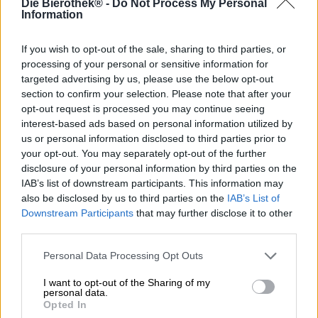
Die Bierothek® -
Do Not Process My Personal
Of biologisch beter is dan conventioneel geteeld voedsel
Information
of niet, is een discussie die we op dit moment niet willen
starten. We willen er alleen op wijzen dat de fijne Oude
Kriek van 3 Fonteinen zowel in een conventionele als in
If you wish to opt-out of the sale, sharing to third parties, or
een biologische versie verkrijgbaar is. Beide smaken
processing of your personal or sensitive information for
heerlijk – de keuze is geheel aan jou.
targeted advertising by us, please use the below opt-out
section to confirm your selection. Please note that after your
De allereerste Oude Kriek van de brouwerij met biologisch
opt-out request is processed you may continue seeing
zegel bestaat uit 100% biologische ingrediënten, waarvan
interest-based ads based on personal information utilized by
het merendeel ook streekgebonden is. Het graan werd
us or personal information disclosed to third parties prior to
verbouwd door het eigen Graancollectief van de
your opt-out. You may separately opt-out of the further
brouwerij en ongeveer de helft van de hop groeide op
disclosure of your personal information by third parties on the
Belgische bodem. De basis is een lambiek die werd
IAB’s list of downstream participants. This information may
samengesteld uit verschillende brouwsels: zes
also be disclosed by us to third parties on the
IAB’s List of
verschillende lambieken uit drie houten vaten werden
Downstream Participants
that may further disclose it to other
gedurende verschillende tijdsduur gerijpt voordat ze tot
third parties.
een brouwsel werden samengevoegd. Om de volle
kersensmaak in het bier naar boven te halen, werd de
Personal Data Processing Opt Outs
lambiek vervolgens maar liefst elf maanden op een
vrachtwagen vol vers fruit bewaard. Per liter Oude Kriek
I want to opt-out of the Sharing of my
zit zo'n 350 gram kersen.
personal data.
Opted In
De dieprode vruchten lopen als een heerlijke rode draad