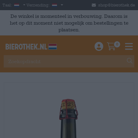
Skip to main content
Dutch
Nederland
Taal:
Verzending:
shop@bierothek.de
De winkel is momenteel in verbouwing. Daarom is
het op dit moment niet mogelijk om bestellingen te
plaatsen.
0
Einloggen / An
Warenkor
M