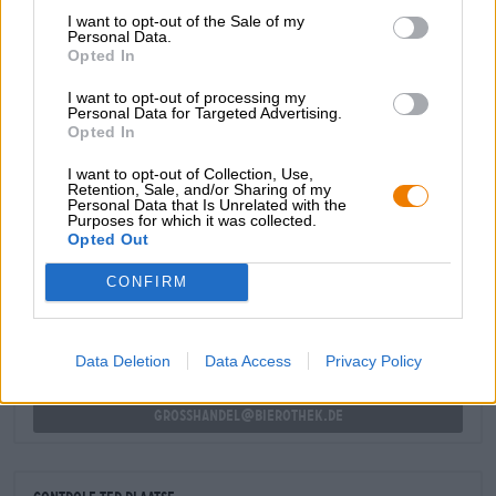
door het biergenot en komen terug in de robijnrode kleur,
I want to opt-out of the Sale of my
de kersengeur en het heerlijke zomerse aroma. De Oude
Personal Data.
Kriek Bio smaakt naar vers geoogste kersen, fijne rode
Opted In
wijn, kruidig eikenhout, bloemige hop, pittige citroen, leer
I want to opt-out of processing my
en donkere druiven.
Personal Data for Targeted Advertising.
Opted In
I want to opt-out of Collection, Use,
Retention, Sale, and/or Sharing of my
Personal Data that Is Unrelated with the
Purposes for which it was collected.
GRATIS BIERCONSULT
Opted Out
Heb je vragen over dit bier? Wij zijn er voor u.
shop@bierothek.de
CONFIRM
handelaren of restauranthouders
Data Deletion
Data Access
Privacy Policy
Du willst größere Mengen günstiger einkaufen?
grosshandel@bierothek.de