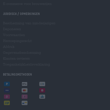
E-commerce voor brouwerijen
Juridisch / Opmerkingen
Bescherming van minderjarigen
Deponeren
Voorwaarden
Herroepingsrecht
Afdruk
Gegevensbescherming
Klanten-reviews
Toegankelijkheidsverklaring
Betalingsmethoden