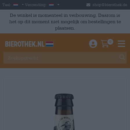
Skip to main content
Dutch
Nederland
Taal:
Verzending:
shop@bierothek.de
De winkel is momenteel in verbouwing. Daarom is
het op dit moment niet mogelijk om bestellingen te
plaatsen.
0
Einloggen / An
Warenkor
M