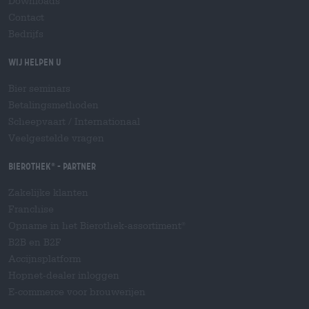
Downloads
Contact
Bedrijfs
Wij helpen u
Bier seminars
Betalingsmethoden
Scheepvaart
/
Internationaal
Veelgestelde vragen
Bierothek
- Partner
®
Zakelijke klanten
Franchise
Opname in het Bierothek-assortiment
®
B2B en B2F
Accijnsplatform
Hopnet-dealer inloggen
E-commerce voor brouwerijen