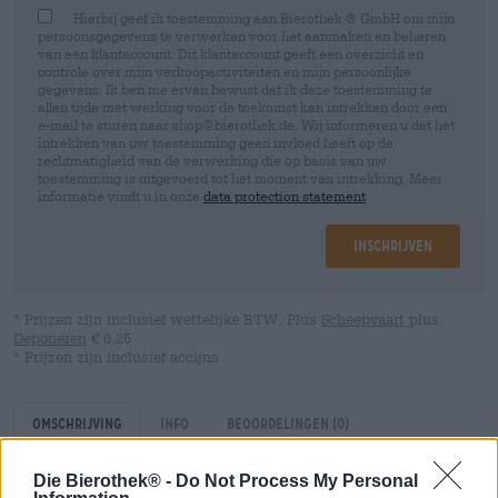
Hierbij geef ik toestemming aan Bierothek ® GmbH om mijn
persoonsgegevens te verwerken voor het aanmaken en beheren
van een klantaccount. Dit klantaccount geeft een overzicht en
controle over mijn verkoopactiviteiten en mijn persoonlijke
gegevens. Ik ben me ervan bewust dat ik deze toestemming te
allen tijde met werking voor de toekomst kan intrekken door een
e-mail te sturen naar shop@bierothek.de. Wij informeren u dat het
intrekken van uw toestemming geen invloed heeft op de
rechtmatigheid van de verwerking die op basis van uw
toestemming is uitgevoerd tot het moment van intrekking. Meer
informatie vindt u in onze
data protection statement
Inschrijven
* Prijzen zijn inclusief wettelijke BTW. Plus
Scheepvaart
plus
Deponeren
€ 0,25
* Prijzen zijn inclusief accijns
Omschrijving
Info
Beoordelingen
(0)
Die Bierothek® -
Do Not Process My Personal