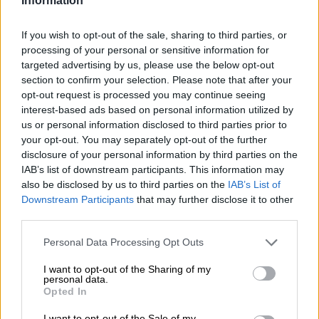
Information
Bij het reizen per kano, kajak of SUP vergt het reizen
tegen de stroom aanzienlijk meer kracht dan het varen
met de rivier. Als u de mogelijkheid heeft, moet u eerst
If you wish to opt-out of the sale, sharing to third parties, or
stroomopwaarts gaan en de aangenamere en
processing of your personal or sensitive information for
gemakkelijkere reis bewaren voor de terugweg. In
targeted advertising by us, please use the below opt-out
figuurlijke zin betekent tegen de stroom ingaan dat je
section to confirm your selection. Please note that after your
tegen de norm ingaat en je eigen weg zoekt, je eigen
opt-out request is processed you may continue seeing
mening vormt en niet zomaar de massa volgt.
interest-based ads based on personal information utilized by
us or personal information disclosed to third parties prior to
Veel aangenamer (en lekkerder!) dan tegen de stroom in
your opt-out. You may separately opt-out of the further
peddelen en de hoofdstroom trotseren is stroomopwaarts
disclosure of your personal information by third parties on the
van de Rye River. Het bier met de stroomopwaarts
IAB’s list of downstream participants. This information may
gerichte naam is een licht, schilferig pale ale met een
also be disclosed by us to third parties on the
IAB’s List of
delicaat alcoholpercentage van 4,5% en een delicaat
Downstream Participants
that may further disclose it to other
uitgebalanceerde body die zachte mout en fruitige hop in
third parties.
heerlijke harmonie brengt.
Rye Rivers Upstream Pale Ale vloeit in een delicaat
Personal Data Processing Opt Outs
troebel ambergoud het glas in en wordt bekroond met
een handbreedte wit schuim. Het trio van citrusfruit,
I want to opt-out of the Sharing of my
personal data.
lichte granen en subtiele karamel is terug te vinden in de
Opted In
geur en ontwikkelt zich verder in de mond: het aroma van
vers geraspte citroenschil wordt aangevuld met
I want to opt-out of the Sale of my