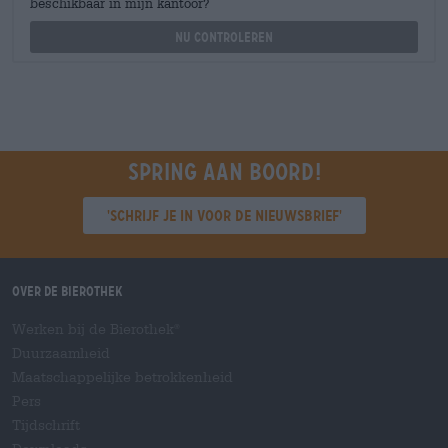
beschikbaar in mijn kantoor?
Nu controleren
Spring aan boord!
'Schrijf je in voor de nieuwsbrief'
Over de Bierothek
Werken bij de Bierothek
®
Duurzaamheid
Maatschappelijke betrokkenheid
Pers
Tijdschrift