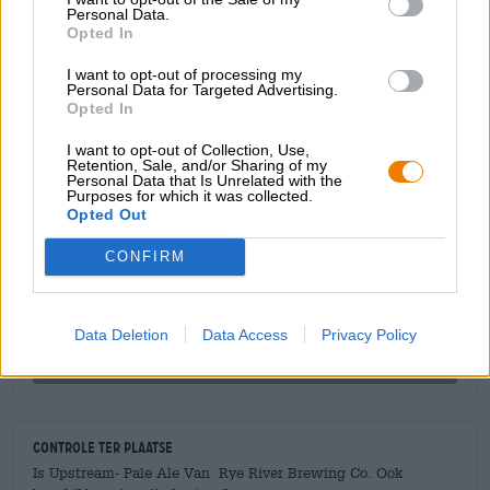
geroosterde gistvlecht, gemaaid gras, romige honing,
Personal Data.
toffee, grapefruit en kruidige dennen. hars. Het brouwsel
Opted In
is fris, fruitig en knapperig bitter met 37 bittereenheden.
I want to opt-out of processing my
Personal Data for Targeted Advertising.
Opted In
I want to opt-out of Collection, Use,
Retention, Sale, and/or Sharing of my
Personal Data that Is Unrelated with the
GRATIS BIERCONSULT
Purposes for which it was collected.
Heb je vragen over dit bier? Wij zijn er voor u.
Opted Out
shop@bierothek.de
CONFIRM
handelaren of restauranthouders
Du willst größere Mengen günstiger einkaufen?
Data Deletion
Data Access
Privacy Policy
grosshandel@bierothek.de
Controle ter plaatse
Is Upstream- Pale Ale Van Rye River Brewing Co. Ook