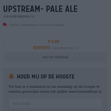
upstream- pale ale
Rye River Brewing Co.
Artikel momenteel niet beschikbaar
€ 2,99
EINWEG
0,33 L Fles € 8,61 / L
Niet op voorraad
Houd mij op de hoogte
Vul hier je e-mailadres in om eenmalig op de hoogte te
worden gehouden zodra het artikel weer beschikbaar is.
Your Email