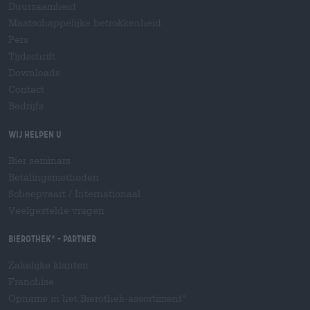
Duurzaamheid
Maatschappelijke betrokkenheid
Pers
Tijdschrift
Downloads
Contact
Bedrijfs
Wij helpen u
Bier seminars
Betalingsmethoden
Scheepvaart
/
Internationaal
Veelgestelde vragen
Bierothek
- Partner
®
Zakelijke klanten
Franchise
Opname in het Bierothek-assortiment
®