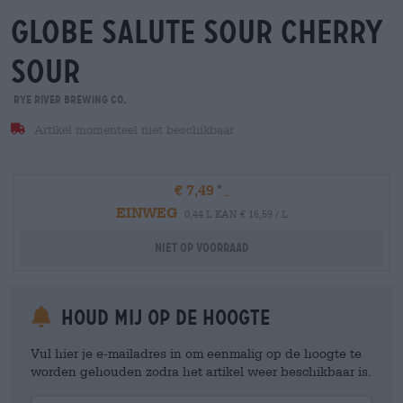
globe salute sour cherry
sour
Rye River Brewing Co.
Artikel momenteel niet beschikbaar
€ 7,49
EINWEG
0,44 L KAN € 16,59 / L
Niet op voorraad
Houd mij op de hoogte
Vul hier je e-mailadres in om eenmalig op de hoogte te
worden gehouden zodra het artikel weer beschikbaar is.
Your Email