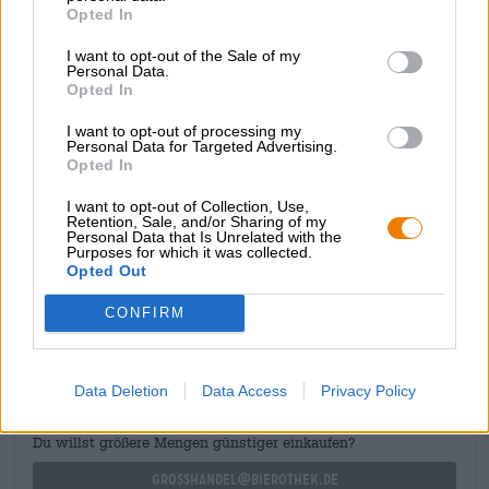
Opted In
onweerstaanbare kleur, het verleidelijke aroma, de
delicate zoetheid, de frisse zuurgraad en de flair van de
I want to opt-out of the Sale of my
nazomer. Globe Salute is de perfecte drank voor zwoele
Personal Data.
augustusavonden op het balkon. Een warm briesje kietelt
Opted In
je neus, de avondvogels zingen luidkeels over hun dag,
de zon zakt gloeiend achter de roze horizon, de krekels
I want to opt-out of processing my
tjilpen. Je neemt een slok van dit zure kersenbier en het
Personal Data for Targeted Advertising.
Opted In
leven voelt licht en eindeloos.
I want to opt-out of Collection, Use,
Retention, Sale, and/or Sharing of my
Personal Data that Is Unrelated with the
Purposes for which it was collected.
Opted Out
GRATIS BIERCONSULT
CONFIRM
Heb je vragen over dit bier? Wij zijn er voor u.
shop@bierothek.de
Data Deletion
Data Access
Privacy Policy
handelaren of restauranthouders
Du willst größere Mengen günstiger einkaufen?
grosshandel@bierothek.de