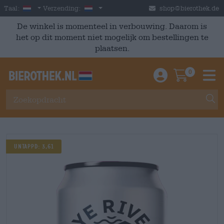
Skip to main content
Dutch
Nederland
Taal:
Verzending:
shop@bierothek.de
De winkel is momenteel in verbouwing. Daarom is
het op dit moment niet mogelijk om bestellingen te
plaatsen.
0
Einloggen / An
Warenkor
M
UNTAPPD: 3,61