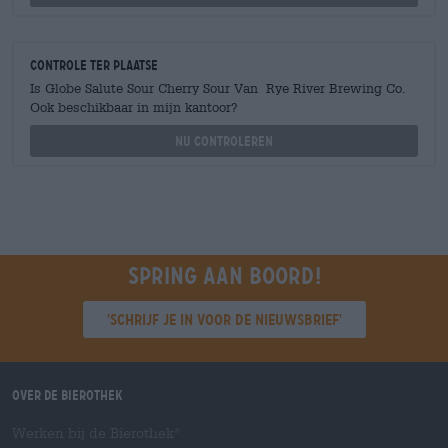
Controle ter plaatse
Is Globe Salute Sour Cherry Sour Van Rye River Brewing Co.
Ook beschikbaar in mijn kantoor?
Nu controleren
Spring aan boord!
'Schrijf je in voor de nieuwsbrief'
Over de Bierothek
Werken bij de Bierothek
®