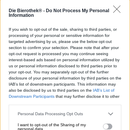
Die Bierothek® -
Do Not Process My Personal
De Schattenmorelle (morellen) is een zure kersensoort die
Information
bekend staat om zijn hoge opbrengst en delicate smaak.
Hij combineert een rijke, zomerse zoetheid met een frisse,
If you wish to opt-out of the sale, sharing to third parties, or
pittige zuurgraad, waardoor deze harmonieuze
processing of your personal or sensitive information for
combinatie ideaal is voor desserts, cocktails en andere
targeted advertising by us, please use the below opt-out
delicatessen. Schattenmorelle (morellen) worden gebruikt
section to confirm your selection. Please note that after your
in de klassieke Zwarte Woud taart, maar kunnen ook
opt-out request is processed you may continue seeing
gebruikt worden voor heerlijke jam, gebak, chocolade of
interest-based ads based on personal information utilized by
sterke drank.
us or personal information disclosed to third parties prior to
Rye River Brewing gebruikt het dieprode zomerfruit om
your opt-out. You may separately opt-out of the further
hun nieuwste zure bier een smaakvolle fruitkick te geven:
disclosure of your personal information by third parties on the
Globe Salute is een Sour Cherry Sour, boordevol maar
IAB’s list of downstream participants. This information may
liefst 300 kilo vers geoogste morellen. De kersen zorgen
also be disclosed by us to third parties on the
IAB’s List of
voor de prachtige bordeauxrode kleur en geven het
Downstream Participants
that may further disclose it to other
brouwsel een intens kersenaroma dat als een rode draad
third parties.
door de bierervaring loopt, van de eerste snuif tot de
laatste slok.
Personal Data Processing Opt Outs
Dit zure bier met een alcoholpercentage van 4,5% brengt
I want to opt-out of the Sharing of my
de essentie van de zure kers in het glas: de
personal data.