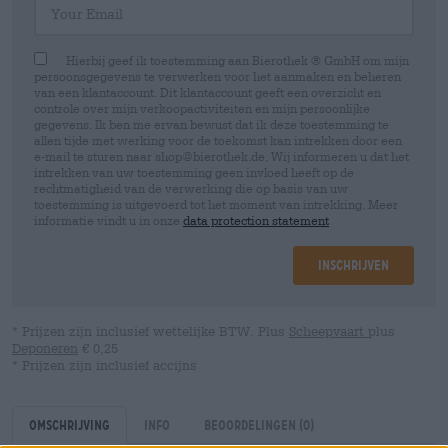
Hierbij geef ik toestemming aan Bierothek ® GmbH om mijn
persoonsgegevens te verwerken voor het aanmaken en beheren
van een klantaccount. Dit klantaccount geeft een overzicht en
controle over mijn verkoopactiviteiten en mijn persoonlijke
gegevens. Ik ben me ervan bewust dat ik deze toestemming te
allen tijde met werking voor de toekomst kan intrekken door een
e-mail te sturen naar shop@bierothek.de. Wij informeren u dat het
intrekken van uw toestemming geen invloed heeft op de
rechtmatigheid van de verwerking die op basis van uw
toestemming is uitgevoerd tot het moment van intrekking. Meer
informatie vindt u in onze
data protection statement
Inschrijven
* Prijzen zijn inclusief wettelijke BTW. Plus
Scheepvaart
plus
Deponeren
€ 0,25
* Prijzen zijn inclusief accijns
Omschrijving
Info
Beoordelingen
(0)