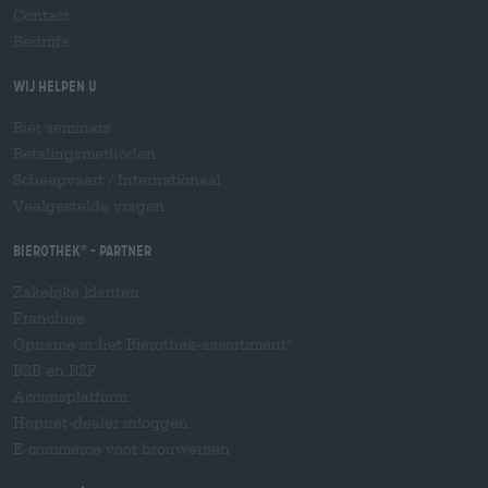
Contact
Bedrijfs
Wij helpen u
Bier seminars
Betalingsmethoden
Scheepvaart
/
Internationaal
Veelgestelde vragen
Bierothek
- Partner
®
Zakelijke klanten
Franchise
Opname in het Bierothek-assortiment
®
B2B en B2F
Accijnsplatform
Hopnet-dealer inloggen
E-commerce voor brouwerijen