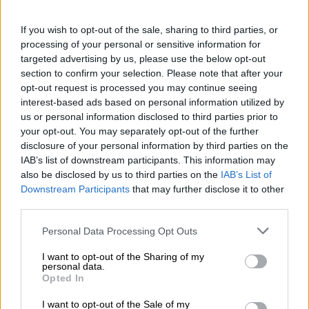
Wandering Souls - Online bier kopen | De Bierothek
®
If you wish to opt-out of the sale, sharing to third parties, or
processing of your personal or sensitive information for
targeted advertising by us, please use the below opt-out
section to confirm your selection. Please note that after your
GRATIS BIERCONSULT
opt-out request is processed you may continue seeing
Heb je vragen over dit bier? Wij zijn er voor u.
interest-based ads based on personal information utilized by
shop@bierothek.de
us or personal information disclosed to third parties prior to
your opt-out. You may separately opt-out of the further
disclosure of your personal information by third parties on the
handelaren of restauranthouders
IAB’s list of downstream participants. This information may
Du willst größere Mengen günstiger einkaufen?
also be disclosed by us to third parties on the
IAB’s List of
Downstream Participants
that may further disclose it to other
grosshandel@bierothek.de
third parties.
Personal Data Processing Opt Outs
Controle ter plaatse
I want to opt-out of the Sharing of my
Is Wandering Souls - Best Bitter Van Espiga Ook beschikbaar
personal data.
in mijn kantoor?
Opted In
Nu controleren
I want to opt-out of the Sale of my