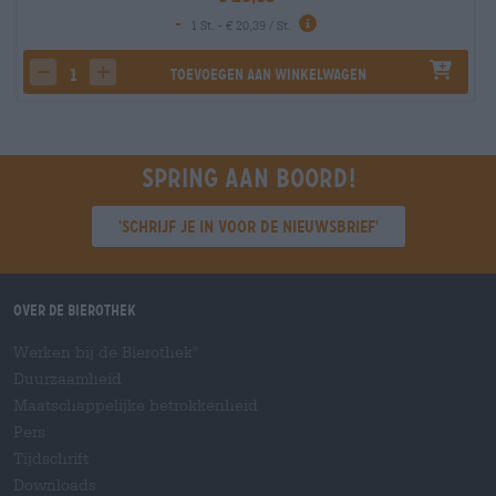
-
1 St. - € 20,39 / St.
Toevoegen aan winkelwagen
decrease quantity
increase quantity
Spring aan boord!
'Schrijf je in voor de nieuwsbrief'
Over de Bierothek
Werken bij de Bierothek
®
Duurzaamheid
Maatschappelijke betrokkenheid
Pers
Tijdschrift
Downloads