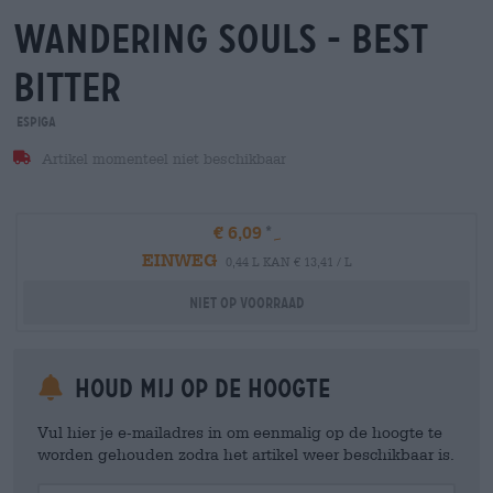
wandering souls - best
bitter
Espiga
Artikel momenteel niet beschikbaar
€ 6,09
EINWEG
0,44 L KAN € 13,41 / L
Niet op voorraad
Houd mij op de hoogte
Vul hier je e-mailadres in om eenmalig op de hoogte te
worden gehouden zodra het artikel weer beschikbaar is.
Your Email