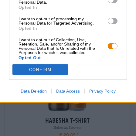
Personal Data.
Opted In
Dat proefde je ook
I want to opt-out of processing my
Personal Data for Targeted Advertising.
Opted In
I want to opt-out of Collection, Use,
Retention, Sale, and/or Sharing of my
Personal Data that Is Unrelated with the
Purposes for which it was collected.
Opted Out
CONFIRM
Data Deletion
Data Access
Privacy Policy
Habesha T-Shirt
Habesha Brewery
€ 20,39