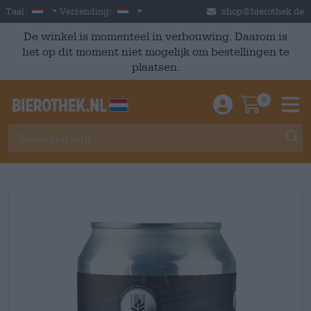
Skip to main content
Dutch
Nederland
Taal:
Verzending:
shop@bierothek.de
De winkel is momenteel in verbouwing. Daarom is
het op dit moment niet mogelijk om bestellingen te
plaatsen.
0
Einloggen / An
Warenkor
M