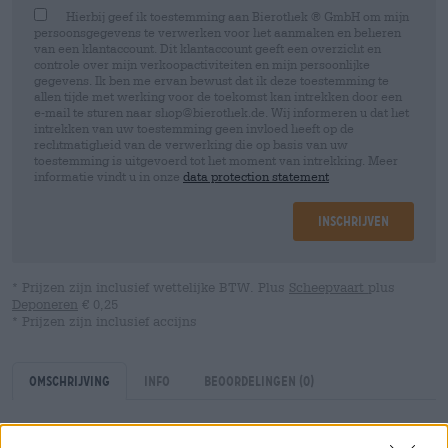
Hierbij geef ik toestemming aan Bierothek ® GmbH om mijn
persoonsgegevens te verwerken voor het aanmaken en beheren
van een klantaccount. Dit klantaccount geeft een overzicht en
controle over mijn verkoopactiviteiten en mijn persoonlijke
gegevens. Ik ben me ervan bewust dat ik deze toestemming te
allen tijde met werking voor de toekomst kan intrekken door een
e-mail te sturen naar shop@bierothek.de. Wij informeren u dat het
intrekken van uw toestemming geen invloed heeft op de
rechtmatigheid van de verwerking die op basis van uw
toestemming is uitgevoerd tot het moment van intrekking. Meer
informatie vindt u in onze
data protection statement
Inschrijven
* Prijzen zijn inclusief wettelijke BTW. Plus
Scheepvaart
plus
Deponeren
€ 0,25
* Prijzen zijn inclusief accijns
Omschrijving
Info
Beoordelingen
(0)