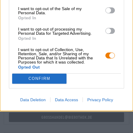
van rijp, rood steenfruit en kruidige gist. De eerste slok
I want to opt-out of the Sale of my
onthult een sprankelende bierervaring die sappige
Personal Data.
fruitigheid, volle pruimen- en bosbessentonen, frisse
Opted In
zuren, vanille, eikenhout en funky gist op de tong brengt.
De juiste keuze voor wie een vleugje magie in het
I want to opt-out of processing my
dagelijks leven nodig heeft!
Personal Data for Targeted Advertising.
Opted In
I want to opt-out of Collection, Use,
Retention, Sale, and/or Sharing of my
Personal Data that Is Unrelated with the
Purposes for which it was collected.
Opted Out
GRATIS BIERCONSULT
Heb je vragen over dit bier? Wij zijn er voor u.
CONFIRM
shop@bierothek.de
Data Deletion
Data Access
Privacy Policy
handelaren of restauranthouders
Du willst größere Mengen günstiger einkaufen?
grosshandel@bierothek.de