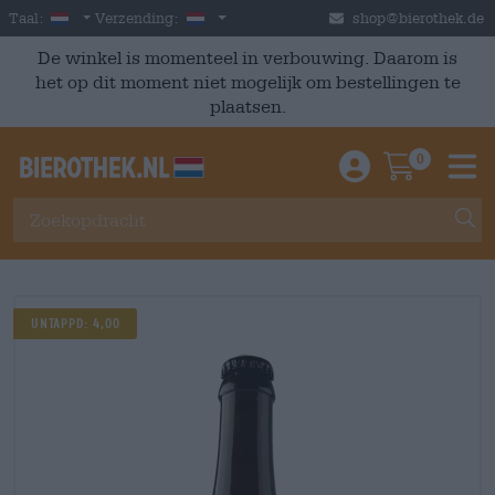
Skip to main content
Dutch
Nederland
Taal:
Verzending:
shop@bierothek.de
De winkel is momenteel in verbouwing. Daarom is
het op dit moment niet mogelijk om bestellingen te
plaatsen.
0
Einloggen / An
Warenkor
M
UNTAPPD: 4,00