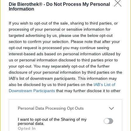
In sprookjes zijn toverdranken wonderbaarlijke
Die Bierothek® -
Do Not Process My Personal
vloeistoffen, gebrouwen met ongewone ingrediënten en
Information
via complexe processen. In werkelijkheid is het vrijwel
hetzelfde: bier is, dankzij zijn stemmingsverhogende en
If you wish to opt-out of the sale, sharing to third parties, or
geluksopwekkende effecten, ongetwijfeld een toverdrank
processing of your personal or sensitive information for
– en de productie ervan duurt meestal meer dan een
targeted advertising by us, please use the below opt-out
maand. Ongewone ingrediënten staan niet altijd op het
section to confirm your selection. Please note that after your
etiket vermeld, maar tegenwoordig zijn ze niet meer
opt-out request is processed you may continue seeing
ongewoon.
interest-based ads based on personal information utilized by
Cierzo Brewing uit Spanje heeft een magisch drankje bij
us or personal information disclosed to third parties prior to
uitstek bedacht: Funky Potion is ontstaan in een
your opt-out. You may separately opt-out of the further
tijdrovend proces en vervolgens een jaar lang gerijpt in
disclosure of your personal information by third parties on the
houten vaten. Naast de gebruikelijke ingrediënten – hop,
IAB’s list of downstream participants. This information may
mout, water en gist – bevat het brouwsel een aantal zeer
also be disclosed by us to third parties on the
IAB’s List of
bijzondere ingrediënten: 100 kilo pruimen en 100 kilo
Downstream Participants
that may further disclose it to other
bosbessen geven dit magische zure bier zijn bessenrode
third parties.
kleur en de perfecte balans tussen zomerse zoetheid en
fruitige zuurgraad.
Personal Data Processing Opt Outs
Funky Potion vloeit in het glas in een bordeauxrode kleur,
I want to opt-out of the Sharing of my
die paars glinstert wanneer hij in het licht valt. Roze
personal data.
schuim kroont het bier en geeft een heerlijk aroma vrij
Opted In