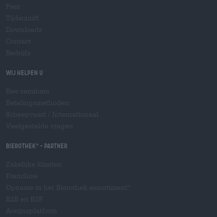
Pers
Tijdschrift
Downloads
Contact
Bedrijfs
Wij helpen u
Bier seminars
Betalingsmethoden
Scheepvaart
/
Internationaal
Veelgestelde vragen
Bierothek
- Partner
®
Zakelijke klanten
Franchise
Opname in het Bierothek-assortiment
®
B2B en B2F
Accijnsplatform