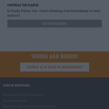
Controle ter plaatse
Is Funky Potion Van Cierzo Brewing Ook beschikbaar in mijn
kantoor?
Nu controleren
Spring aan boord!
'Schrijf je in voor de nieuwsbrief'
Over de Bierothek
Werken bij de Bierothek
®
Duurzaamheid
Maatschappelijke betrokkenheid