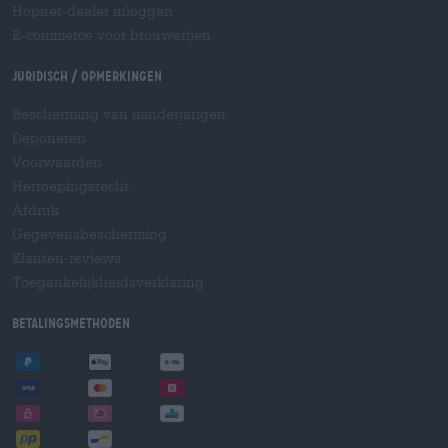
Hopnet-dealer inloggen
E-commerce voor brouwerijen
Juridisch / Opmerkingen
Bescherming van minderjarigen
Deponeren
Voorwaarden
Herroepingsrecht
Afdruk
Gegevensbescherming
Klanten-reviews
Toegankelijkheidsverklaring
Betalingsmethoden