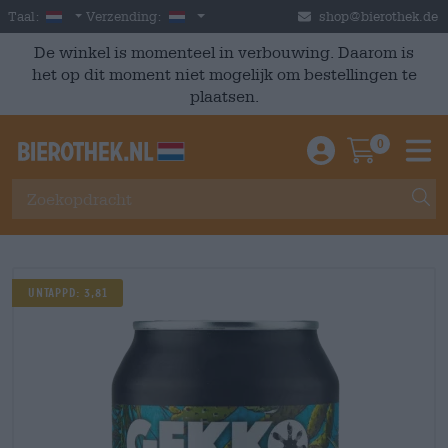
Skip to main content
Dutch
Nederland
Taal:
Verzending:
shop@bierothek.de
De winkel is momenteel in verbouwing. Daarom is
het op dit moment niet mogelijk om bestellingen te
plaatsen.
0
Einloggen / An
Warenkor
M
UNTAPPD: 3,81