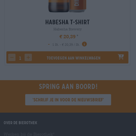
Habesha T-Shirt
Habesha Brewery
€ 20,39
-
1 St. - € 20,39 / St.
Toevoegen aan winkelwagen
decrease quantity
increase quantity
Spring aan boord!
'Schrijf je in voor de nieuwsbrief'
Over de Bierothek
Werken bij de Bierothek
®