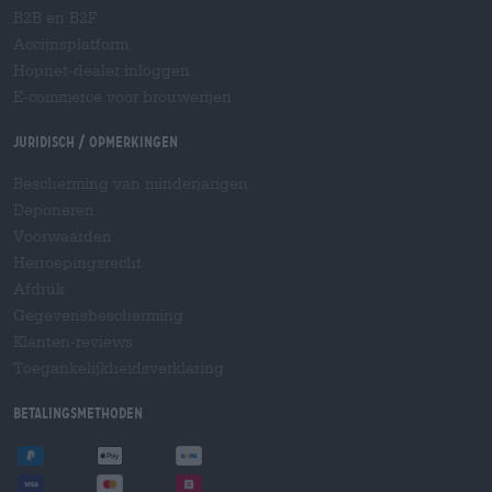
B2B en B2F
Accijnsplatform
Hopnet-dealer inloggen
E-commerce voor brouwerijen
Juridisch / Opmerkingen
Bescherming van minderjarigen
Deponeren
Voorwaarden
Herroepingsrecht
Afdruk
Gegevensbescherming
Klanten-reviews
Toegankelijkheidsverklaring
Betalingsmethoden