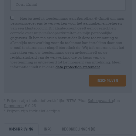
Hierbij geef ik toestemming aan Bierothek ® GmbH om mijn
persoonsgegevens te verwerken voor het aanmaken en beheren
van een klantaccount. Dit klantaccount geeft een overzicht en
controle over mijn verkoopactiviteiten en mijn persoonlijke
gegevens. Ik ben me ervan bewust dat ik deze toestemming te
allen tijde met werking voor de toekomst kan intrekken door een
e-mail te sturen naar shop@bierothek.de. Wij informeren u dat het
intrekken van uw toestemming geen invloed heeft op de
rechtmatigheid van de verwerking die op basis van uw
toestemming is uitgevoerd tot het moment van intrekking. Meer
informatie vindt u in onze
data protection statement
Inschrijven
* Prijzen zijn inclusief wettelijke BTW. Plus
Scheepvaart
plus
Deponeren
€ 0,25
* Prijzen zijn inclusief accijns
Omschrijving
Info
Beoordelingen
(0)