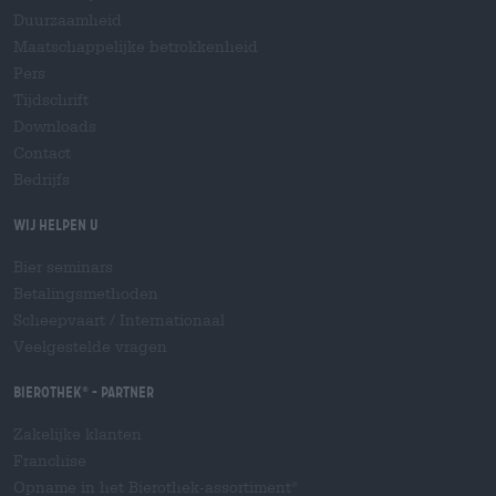
Duurzaamheid
Maatschappelijke betrokkenheid
Pers
Tijdschrift
Downloads
Contact
Bedrijfs
Wij helpen u
Bier seminars
Betalingsmethoden
Scheepvaart
/
Internationaal
Veelgestelde vragen
Bierothek
- Partner
®
Zakelijke klanten
Franchise
Opname in het Bierothek-assortiment
®