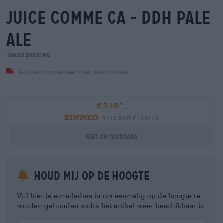
juice comme ca - ddh pale
ale
Gekko Brewing
Artikel momenteel niet beschikbaar
€ 7,19
EINWEG
0,44 L KAN € 15,82 / L
Niet op voorraad
Houd mij op de hoogte
Vul hier je e-mailadres in om eenmalig op de hoogte te
worden gehouden zodra het artikel weer beschikbaar is.
Your Email