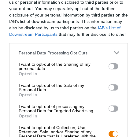
us or personal information disclosed to third parties prior to
bekroond met een royale schuimkraag van luchtig, wit
your opt-out. You may separately opt-out of the further
schuim. Een fruitige neus nodigt uit tot drinken, wat deze
disclosure of your personal information by third parties on the
succesvolle eerste indruk heerlijk voortzet: tonen van
IAB’s list of downstream participants. This information may
frisse, lichte granen gecombineerd met de geur van rijp
also be disclosed by us to third parties on the
IAB’s List of
steenfruit en tropisch fruit zorgen voor een zeer
Downstream Participants
that may further disclose it to other
ontspannen after-work-ervaring.
third parties.
Personal Data Processing Opt Outs
I want to opt-out of the Sharing of my
personal data.
GRATIS BIERCONSULT
Opted In
Heb je vragen over dit bier? Wij zijn er voor u.
shop@bierothek.de
I want to opt-out of the Sale of my
Personal Data.
Opted In
handelaren of restauranthouders
I want to opt-out of processing my
Personal Data for Targeted Advertising.
Du willst größere Mengen günstiger einkaufen?
Opted In
grosshandel@bierothek.de
I want to opt-out of Collection, Use,
Retention, Sale, and/or Sharing of my
Personal Data that Is Unrelated with the