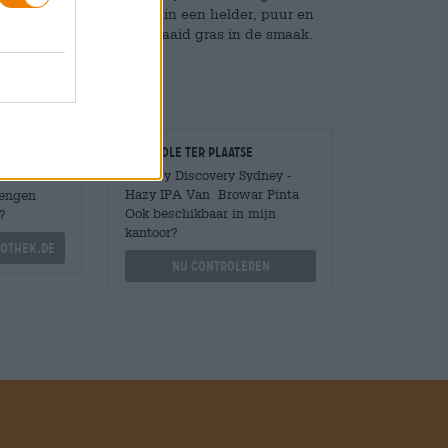
gevoegd. Dit resulteert in een helder, puur en
trus, kruiden en vers gemaaid gras in de smaak.
Controle ter plaatse
Is Hazy Discovery Sydney -
Hazy IPA Van Browar Pinta
Mengen
Ook beschikbaar in mijn
?
kantoor?
othek.de
Nu controleren