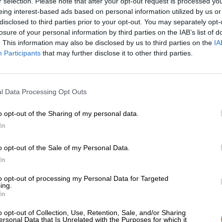
r selection. Please note that after your opt-out request is processed y
* Prijzen zijn inclusief wettelijke BTW. Plus
Scheepvaart
plus
eing interest-based ads based on personal information utilized by us or
* Prijzen zijn inclusief accijns
disclosed to third parties prior to your opt-out. You may separately opt-
losure of your personal information by third parties on the IAB’s list of
. This information may also be disclosed by us to third parties on the
IA
Omschrijving
Info
Beoordelingen
(0)
Participants
that may further disclose it to other third parties.
Naast bier heeft brouwerij Pinta nog een andere grote p
l Data Processing Opt Outs
perfect gecombineerd worden. Je kunt verre landen verk
brouwtradities, naar de hopteeltgebieden van de wereld
o opt-out of the Sharing of my personal data.
selecteren, in contact komen met gelijkgestemden uit 
smeden. Brouwerij Pinta heeft al deze mogelijkheden ge
In
en functioneert niet alleen als brouwerij, maar ook als 
series verkent het Poolse team de bezienswaardigheden 
o opt-out of the Sale of my Personal Data.
hop en mout.
In
Voor Hazy Discovery Sydney werkte Pinta samen met hu
to opt-out of processing my Personal Data for Targeted
ontmoetten de Australische brouwerij tijdens de hopsel
ing.
Samen creëerden ze een krachtige Hazy IPA met Citra-,
In
Uniek aan dit bier is de brouwtechniek die One Drop Br
o opt-out of Collection, Use, Retention, Sale, and/or Sharing
innovatieve techniek waarbij alle gist na de eerste gist
ersonal Data that Is Unrelated with the Purposes for which it