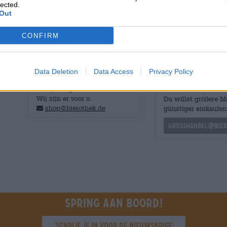
lected.
wordt er via dry-hopping een royale hoeveelheid hop toe
Out
intens hoppig bier met sappige fruittonen, hints van ci
CONFIRM
Data Deletion
Data Access
Privacy Policy
GRATIS BIERCONSULT
handelaren of
restauranthouders
Heb je vragen over dit bier?
Wij zijn er voor u.
Du willst größere 
shop@bierothek.de
günstiger einkaufen
grosshandel@bier
Spring aan boord!
'Schrijf je in voor de nieuwsbrief'