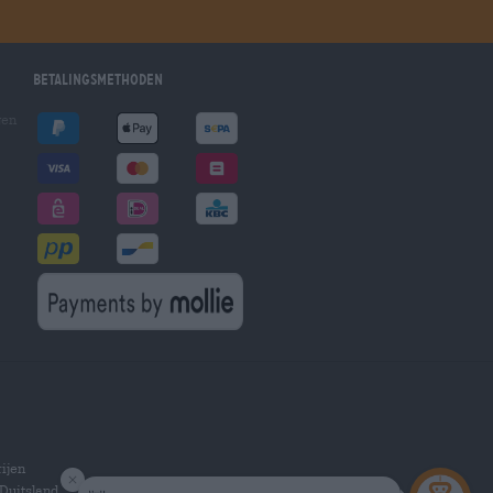
Betalingsmethoden
gen
ijen
Duitsland.