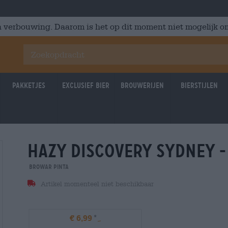
 verbouwing. Daarom is het op dit moment niet mogelijk om
Pakketjes
Exclusief Bier
Brouwerijen
Bierstijlen
hazy discovery sydney -
Untappd: 3.976
Untappd
Browar Pinta
Artikel momenteel niet beschikbaar
€ 6,99