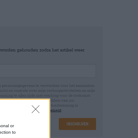
e worden gehouden zodra het artikel weer
jn persoonsgegevens te verwerken voor het aanmaken
icht en controle over mijn verkoopactiviteiten en mijn
emming te allen tijde met werking voor de toekomst
 Wij informeren u dat het intrekken van uw
rwerking die op basis van uw toestemming is
 u in onze
data protection statement
Inschrijven
sonal or
ection to