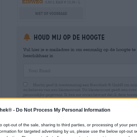
EINWEG
0,50 L KAN € 13,36 / L
Niet op voorraad
Houd mij op de hoogte
Vul hier je e-mailadres in om eenmalig op de hoogte t
beschikbaar is.
Your Email
Hierbij geef ik toestemming aan Bierothek ® GmbH om mi
en beheren van een klantaccount. Dit klantaccount geeft een overz
persoonlijke gegevens. Ik ben me ervan bewust dat ik deze toest
kan intrekken door een e-mail te sturen naar shop@bierothek.de.
toestemming geen invloed heeft op de rechtmatigheid van de ve
uitgevoerd tot het moment van intrekking. Meer informatie vindt
thek® -
Do Not Process My Personal Information
to opt-out of the sale, sharing to third parties, or processing of your per
formation for targeted advertising by us, please use the below opt-out s