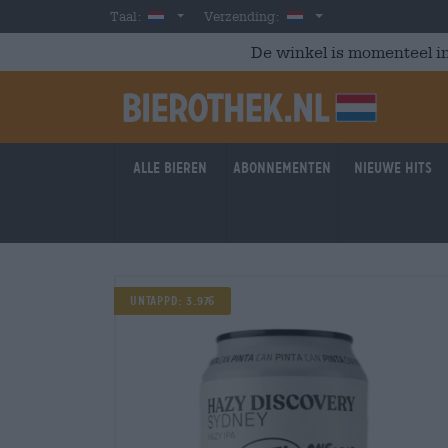
Skip to main content
Dutch
Nederland
Taal:
Verzending:
De winkel is momenteel in
Alle bieren
Abonnementen
Nieuwe hits
Untappd: 3.976