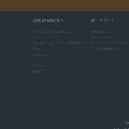
Over de Bierothek
Wij helpen u
Werken bij de Bierothek
Bier seminars
®
Duurzaamheid
Betalingsmethoden
Maatschappelijke betrokkenheid
Scheepvaart
/
Internat
Pers
Veelgestelde vragen
Tijdschrift
Downloads
Contact
Bedrijfs
Gel
*
Alle prij