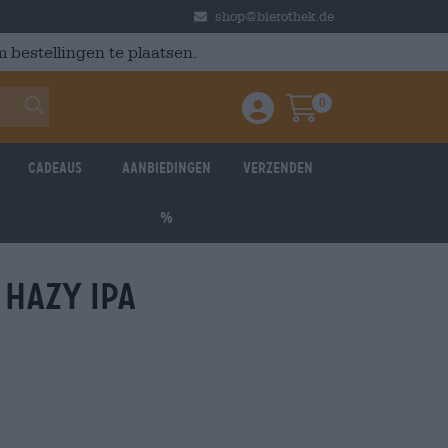
shop@bierothek.de
 bestellingen te plaatsen.
0
Einloggen / Anmelden
Warenkorb
Cadeaus
Aanbiedingen
Verzenden
%
 hazy ipa
: 3.976