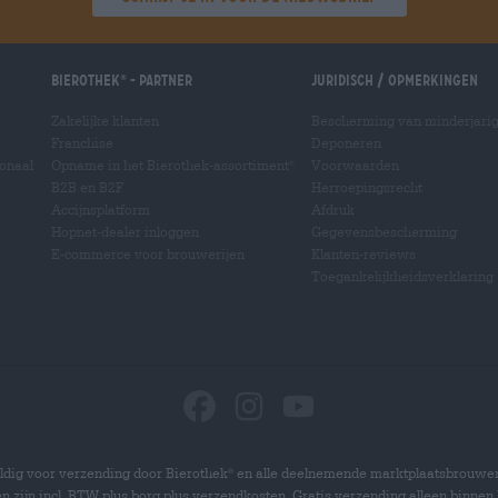
Bierothek
- Partner
Juridisch / Opmerkingen
®
Zakelijke klanten
Bescherming van minderjari
Franchise
Deponeren
ionaal
Opname in het Bierothek-assortiment
Voorwaarden
®
B2B en B2F
Herroepingsrecht
Accijnsplatform
Afdruk
Hopnet-dealer inloggen
Gegevensbescherming
E-commerce voor brouwerijen
Klanten-reviews
Toegankelijkheidsverklaring
dig voor verzending door Bierothek
en alle deelnemende marktplaatsbrouwer
®
zen zijn incl. BTW plus borg plus verzendkosten. Gratis verzending alleen binnen 