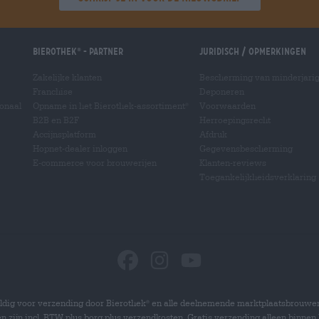
Bierothek
- Partner
Juridisch / Opmerkingen
®
Zakelijke klanten
Bescherming van minderjari
Franchise
Deponeren
ionaal
Opname in het Bierothek-assortiment
Voorwaarden
®
B2B en B2F
Herroepingsrecht
Accijnsplatform
Afdruk
Hopnet-dealer inloggen
Gegevensbescherming
E-commerce voor brouwerijen
Klanten-reviews
Toegankelijkheidsverklaring
dig voor verzending door Bierothek
en alle deelnemende marktplaatsbrouwer
®
zen zijn incl. BTW plus borg plus verzendkosten. Gratis verzending alleen binnen 