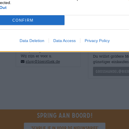
lected.
bloemig en delicaat fruitig. Ondertonen zoals ovenvers
Out
zorgen voor contrast en diepte. Wauw.
CONFIRM
Data Deletion
Data Access
Privacy Policy
GRATIS BIERCONSULT
handelaren of
restauranthouders
Heb je vragen over dit bier?
Wij zijn er voor u.
Du willst größere 
shop@bierothek.de
günstiger einkaufen
grosshandel@bier
Spring aan boord!
'Schrijf je in voor de nieuwsbrief'