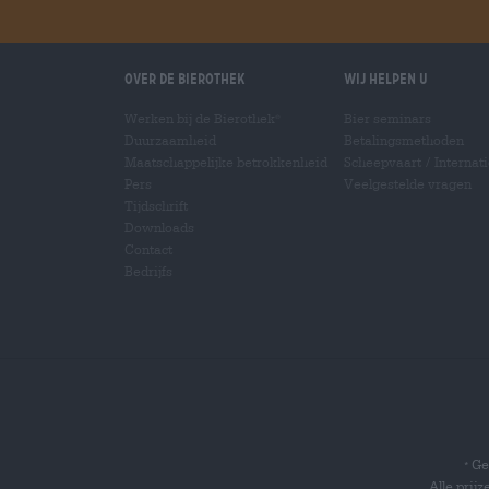
Over de Bierothek
Wij helpen u
Werken bij de Bierothek
Bier seminars
®
Duurzaamheid
Betalingsmethoden
Maatschappelijke betrokkenheid
Scheepvaart
/
Internat
Pers
Veelgestelde vragen
Tijdschrift
Downloads
Contact
Bedrijfs
Gel
*
Alle prij