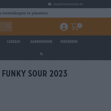
shop@bierothek.de
 bestellingen te plaatsen.
0
Einloggen / Anmelden
Warenkorb
Cadeaus
Aanbiedingen
Verzenden
%
 funky sour 2023