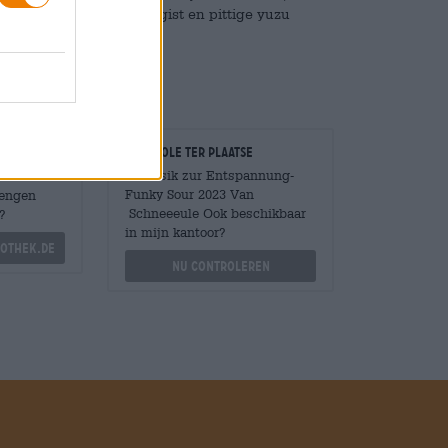
 zuurdesembrood, funky gist en pittige yuzu
Controle ter plaatse
Is Musik zur Entspannung-
Funky Sour 2023 Van
Mengen
Schneeeule Ook beschikbaar
?
in mijn kantoor?
othek.de
Nu controleren