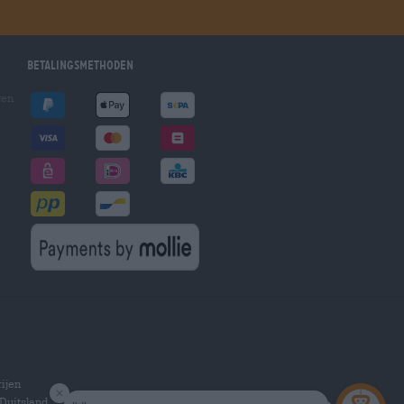
Betalingsmethoden
gen
ijen
Duitsland.