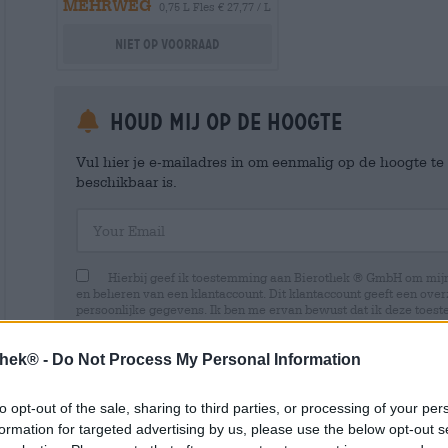
MEHRWEG
0,75 L Fles € 27,77 / L
Niet op voorraad
Houd mij op de hoogte
Vul hier je e-mailadres in om eenmalig op de hoogte t
beschikbaar is.
Your Email
Hierbij geef ik toestemming aan Bierothek ® GmbH om mi
en beheren van een klantaccount. Dit klantaccount geeft een overz
persoonlijke gegevens. Ik ben me ervan bewust dat ik deze toest
kan intrekken door een e-mail te sturen naar shop@bierothek.de.
toestemming geen invloed heeft op de rechtmatigheid van de ve
uitgevoerd tot het moment van intrekking. Meer informatie vindt
thek® -
Do Not Process My Personal Information
to opt-out of the sale, sharing to third parties, or processing of your per
formation for targeted advertising by us, please use the below opt-out s