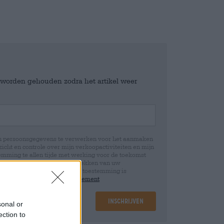
e worden gehouden zodra het artikel weer
jn persoonsgegevens te verwerken voor het aanmaken
icht en controle over mijn verkoopactiviteiten en mijn
emming te allen tijde met werking voor de toekomst
 Wij informeren u dat het intrekken van uw
rwerking die op basis van uw toestemming is
 u in onze
data protection statement
Inschrijven
sonal or
ection to