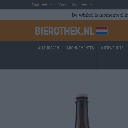
Skip to main content
Dutch
Nederland
Taal:
Verzending:
De winkel is momenteel in
Alle bieren
Abonnementen
Nieuwe hits