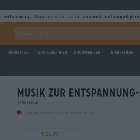
 verbouwing. Daarom is het op dit moment niet mogelijk om
Pakketjes
Exclusief Bier
Brouwerijen
Bierstijlen
musik zur entspannung-
Schneeeule
Artikel momenteel niet beschikbaar
€ 21,39