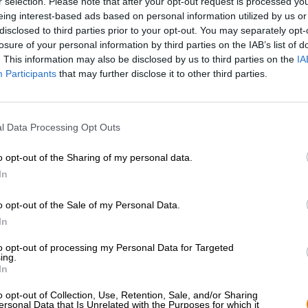
r selection. Please note that after your opt-out request is processed y
* Prijzen zijn inclusief wettelijke BTW. Plus
Scheepvaart
plus
eing interest-based ads based on personal information utilized by us or
* Prijzen zijn inclusief accijns
disclosed to third parties prior to your opt-out. You may separately opt-
losure of your personal information by third parties on the IAB’s list of
. This information may also be disclosed by us to third parties on the
IA
Omschrijving
Info
Beoordelingen
(0)
Participants
that may further disclose it to other third parties.
Iedereen heeft iets anders nodig om te ontspannen. S
l Data Processing Opt Outs
ontspannen door een wandeling door het bos te maken en
niets anders dan het getjilp van vogels en het ritsele
o opt-out of the Sharing of my personal data.
koffie op het balkon of de bank, gaan joggen, mediter
training. Voor ons is een koud biertje onderdeel van het
In
het daarmee eens. Naast bier houdt de Berlijnse brouwst
een heerlijk geheel verweven.
o opt-out of the Sale of my Personal Data.
In
Music for Relaxation is geen liedje, maar een New Engla
geen doorsnee NEIPA kan zijn. Ulrike is een expert in zu
to opt-out of processing my Personal Data for Targeted
die expertise heeft ze uiteraard toegepast op dit brou
ing.
stevige zuurkick met gist- en melkzuurculturen.
In
Music for Relaxation heeft een stevige alcoholpercentag
o opt-out of Collection, Use, Retention, Sale, and/or Sharing
citroengoud in het glas. De schuimvorming is uiterst in
ersonal Data that Is Unrelated with the Purposes for which it