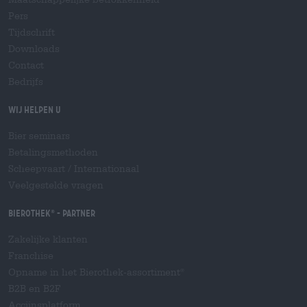
Pers
Tijdschrift
Downloads
Contact
Bedrijfs
Wij helpen u
Bier seminars
Betalingsmethoden
Scheepvaart
/
Internationaal
Veelgestelde vragen
Bierothek
- Partner
®
Zakelijke klanten
Franchise
Opname in het Bierothek-assortiment
®
B2B en B2F
Accijnsplatform