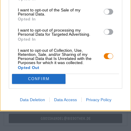
onthult een middelzwaar bier met complexe, gelaagde
I want to opt-out of the Sale of my
smaken. De mout begint en streelt het gehemelte met
Personal Data.
volle tonen van gebrande mout, romige karamel en bruine
Opted In
suiker. Geleidelijk wordt een smaakstructuur opgebouwd:
de zoete moutbody wordt aangevuld met fruitige tonen
I want to opt-out of processing my
van donker fruit, rozijnen en rijp steenfruit. De alcohol
Personal Data for Targeted Advertising.
Opted In
manifesteert zich alleen in de vorm van een verwarmend
gevoel dat zich van de tong naar de maag verspreidt.
I want to opt-out of Collection, Use,
Retention, Sale, and/or Sharing of my
Personal Data that Is Unrelated with the
Purposes for which it was collected.
Opted Out
GRATIS BIERCONSULT
Heb je vragen over dit bier? Wij zijn er voor u.
CONFIRM
shop@bierothek.de
Data Deletion
Data Access
Privacy Policy
handelaren of restauranthouders
Du willst größere Mengen günstiger einkaufen?
grosshandel@bierothek.de