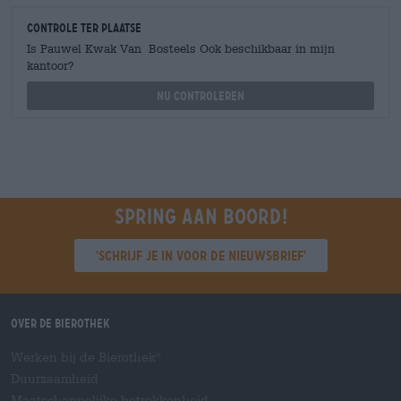
Controle ter plaatse
Is Pauwel Kwak Van Bosteels Ook beschikbaar in mijn
kantoor?
Nu controleren
Spring aan boord!
'Schrijf je in voor de nieuwsbrief'
Over de Bierothek
Werken bij de Bierothek
®
Duurzaamheid
Maatschappelijke betrokkenheid