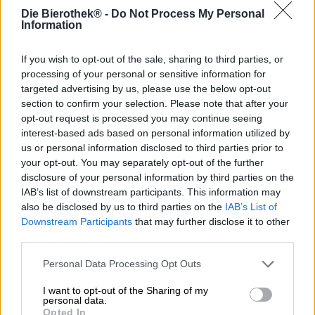
Die Bierothek® -
Do Not Process My Personal
De Pauwel Kwak van de Belgische brouwerij Bosteels
Information
werd voor het eerst gebrouwen in de jaren 80 en draagt
de naam van een heel bijzondere brouwer uit de 18e
If you wish to opt-out of the sale, sharing to third parties, or
eeuw. Pauwel Kwak heeft een speciaal bierglas
processing of your personal or sensitive information for
uitgevonden: het Kwakglas heeft een bolvormige basis
targeted advertising by us, please use the below opt-out
en een smal lichaam dat naar boven toe breder wordt.
section to confirm your selection. Please note that after your
Door de ronding aan de onderkant kan hij niet zomaar op
tafel worden geplaatst, maar moet hij in een houder
opt-out request is processed you may continue seeing
worden geklemd of in de hand worden gehouden. Dit
interest-based ads based on personal information utilized by
soort bierglazen werden voorheen vooral door koetsiers
us or personal information disclosed to third parties prior to
gebruikt. Ze konden hun bier toch niet neerleggen. Naast
your opt-out. You may separately opt-out of the further
de grappige uitstraling scoort het glas ook met de
disclosure of your personal information by third parties on the
optimale ontwikkeling van de aroma’s.
IAB’s list of downstream participants. This information may
also be disclosed by us to third parties on the
IAB’s List of
Het bier is echter belangrijker dan het glas en scoort
Downstream Participants
that may further disclose it to other
bovendien op alle vlakken punten. Pauwel Kwak vloeit in
third parties.
een glanzende gouden ambertint in het glas. Het licht
troebele bier heeft een levendige, fijn borrelende
Personal Data Processing Opt Outs
kooldioxide die het dikke, beige schuim doet dansen. Een
delicaat kruidige geur van druiven, peren, mousserende
I want to opt-out of the Sharing of my
witte wijn en zachte karamel stijgt op uit de romige
personal data.
schuimkraag met gemengde poriën. De initiële smaak
Opted In