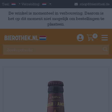
Skip to main content
Dutch
Nederland
Taal:
Verzending:
shop@bierothek.de
De winkel is momenteel in verbouwing. Daarom is
het op dit moment niet mogelijk om bestellingen te
plaatsen.
0
Einloggen / An
Warenkor
M