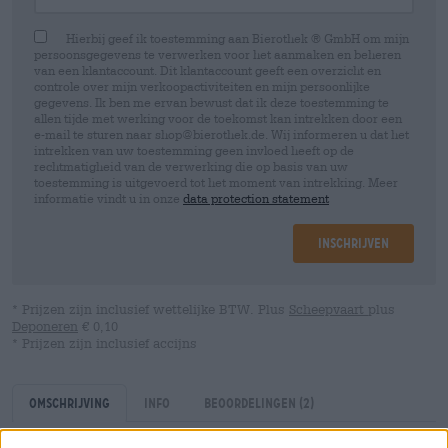
Hierbij geef ik toestemming aan Bierothek ® GmbH om mijn
persoonsgegevens te verwerken voor het aanmaken en beheren
van een klantaccount. Dit klantaccount geeft een overzicht en
controle over mijn verkoopactiviteiten en mijn persoonlijke
gegevens. Ik ben me ervan bewust dat ik deze toestemming te
allen tijde met werking voor de toekomst kan intrekken door een
e-mail te sturen naar shop@bierothek.de. Wij informeren u dat het
intrekken van uw toestemming geen invloed heeft op de
rechtmatigheid van de verwerking die op basis van uw
toestemming is uitgevoerd tot het moment van intrekking. Meer
informatie vindt u in onze
data protection statement
Inschrijven
* Prijzen zijn inclusief wettelijke BTW. Plus
Scheepvaart
plus
Deponeren
€ 0,10
* Prijzen zijn inclusief accijns
Omschrijving
Info
Beoordelingen
(2)