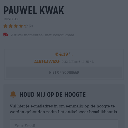
pauwel kwak
Bosteels
(2)
Artikel momenteel niet beschikbaar
€ 4,19
MEHRWEG
0,33 L Fles € 11,85 / L
Niet op voorraad
Houd mij op de hoogte
Vul hier je e-mailadres in om eenmalig op de hoogte te
worden gehouden zodra het artikel weer beschikbaar is.
Your Email