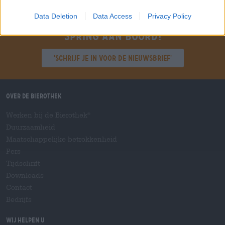
Data Deletion
Data Access
Privacy Policy
Spring aan boord!
'Schrijf je in voor de nieuwsbrief'
Over de Bierothek
Werken bij de Bierothek
®
Duurzaamheid
Maatschappelijke betrokkenheid
Pers
Tijdschrift
Downloads
Contact
Bedrijfs
Wij helpen u