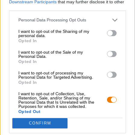
Downstream Participants
that may further disclose it to other
third parties.
Personal Data Processing Opt Outs
GRATIS BIERCONSULT
Heb je vragen over dit bier? Wij zijn er voor u.
I want to opt-out of the Sharing of my
shop@bierothek.de
personal data.
Opted In
I want to opt-out of the Sale of my
handelaren of restauranthouders
Personal Data.
Du willst größere Mengen günstiger einkaufen?
Opted In
grosshandel@bierothek.de
I want to opt-out of processing my
Personal Data for Targeted Advertising.
Opted In
Controle ter plaatse
I want to opt-out of Collection, Use,
Retention, Sale, and/or Sharing of my
Is Faro Lambicus Van Timmermans Ook beschikbaar in mijn
Personal Data that Is Unrelated with the
kantoor?
Purposes for which it was collected.
Opted Out
Nu controleren
CONFIRM