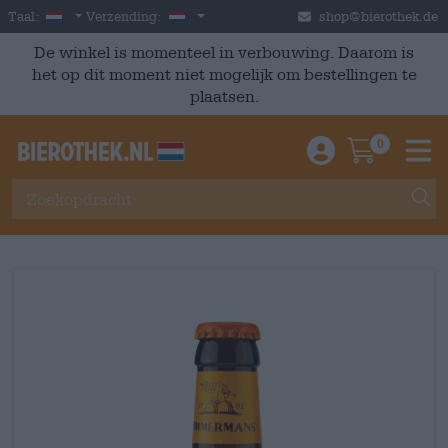
Skip to main content
Dutch
Nederland
Taal:
Verzending:
shop@bierothek.de
De winkel is momenteel in verbouwing. Daarom is
het op dit moment niet mogelijk om bestellingen te
plaatsen.
0
Einloggen / An
Warenkor
M