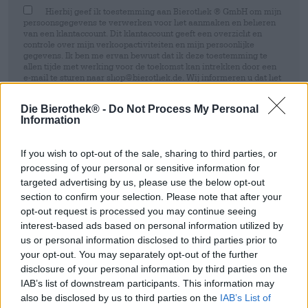
Hierbij geef ik toestemming aan Bierothek ® GmbH om mijn
persoonsgegevens te verwerken voor het aanmaken en beheren
van een klantaccount. Dit klantaccount geeft een overzicht en
controle over mijn verkoopactiviteiten en mijn persoonlijke
gegevens. Ik ben me ervan bewust dat ik deze toestemming te
allen tijde met werking voor de toekomst kan intrekken door een
e-mail te sturen naar shop@bierothek.de. Wij informeren u dat het
intrekken van uw toestemming geen invloed heeft op de
rechtmatigheid van de verwerking die op basis van uw
Die Bierothek® -
Do Not Process My Personal
toestemming is uitgevoerd tot het moment van intrekking. Meer
Information
informatie vindt u in onze
data protection statement
Inschrijven
If you wish to opt-out of the sale, sharing to third parties, or
processing of your personal or sensitive information for
targeted advertising by us, please use the below opt-out
section to confirm your selection. Please note that after your
* Prijzen zijn inclusief wettelijke BTW. Plus
Scheepvaart
plus
Deponeren
€ 0,10
opt-out request is processed you may continue seeing
* Prijzen zijn inclusief accijns
interest-based ads based on personal information utilized by
us or personal information disclosed to third parties prior to
your opt-out. You may separately opt-out of the further
Omschrijving
Info
Beoordelingen
(0)
disclosure of your personal information by third parties on the
IAB’s list of downstream participants. This information may
also be disclosed by us to third parties on the
IAB’s List of
Faro Lambicus - Bier online kopen | De Bierothek
®