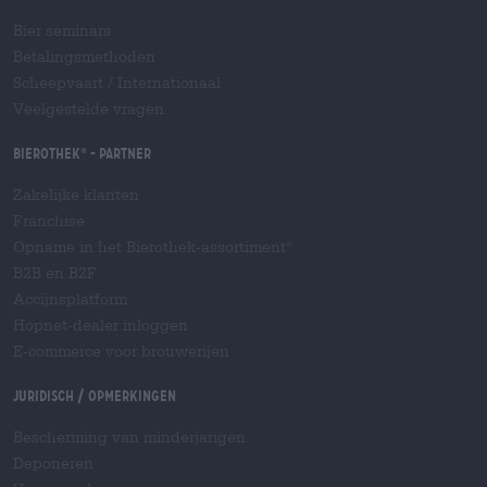
Bier seminars
Betalingsmethoden
Scheepvaart
/
Internationaal
Veelgestelde vragen
Bierothek
- Partner
®
Zakelijke klanten
Franchise
Opname in het Bierothek-assortiment
®
B2B en B2F
Accijnsplatform
Hopnet-dealer inloggen
E-commerce voor brouwerijen
Juridisch / Opmerkingen
Bescherming van minderjarigen
Deponeren