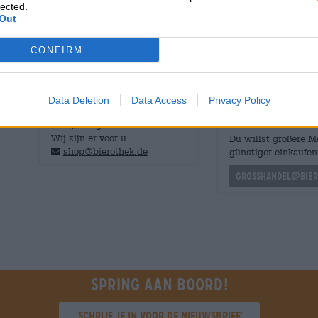
lected.
citrusfrisse aroma’s. Rye Rivers Intergalactic Yuzu is e
Out
prachtige facetten presenteert.
CONFIRM
Data Deletion
Data Access
Privacy Policy
GRATIS BIERCONSULT
handelaren of
restauranthouders
Heb je vragen over dit bier?
Wij zijn er voor u.
Du willst größere 
shop@bierothek.de
günstiger einkaufen
grosshandel@bier
Spring aan boord!
'Schrijf je in voor de nieuwsbrief'