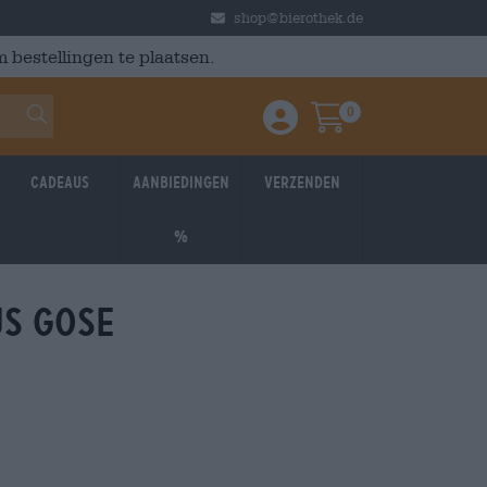
shop@bierothek.de
 bestellingen te plaatsen.
0
Einloggen / Anmelden
Warenkorb
Cadeaus
Aanbiedingen
Verzenden
%
us gose