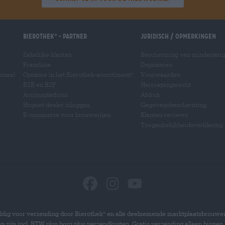
Bierothek
- Partner
Juridisch / Opmerkingen
®
Zakelijke klanten
Bescherming van minderjari
Franchise
Deponeren
ionaal
Opname in het Bierothek-assortiment
Voorwaarden
®
B2B en B2F
Herroepingsrecht
Accijnsplatform
Afdruk
Hopnet-dealer inloggen
Gegevensbescherming
E-commerce voor brouwerijen
Klanten-reviews
Toegankelijkheidsverklaring
dig voor verzending door Bierothek
en alle deelnemende marktplaatsbrouwer
®
zen zijn incl. BTW plus borg plus verzendkosten. Gratis verzending alleen binnen 