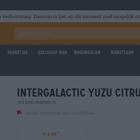
 verbouwing. Daarom is het op dit moment niet mogelijk om
Pakketjes
Exclusief Bier
Brouwerijen
Bierstijlen
intergalactic yuzu citr
Rye River Brewing Co.
Artikel momenteel niet beschikbaar
€ 4,49