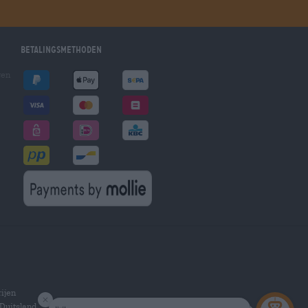
Betalingsmethoden
gen
ijen
Duitsland.