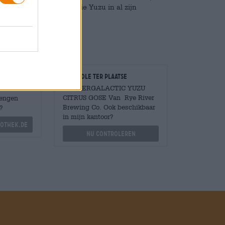
en goed afgeronde Gose die Yuzu in al zijn
Controle ter plaatse
Is INTERGALACTIC YUZU
CITRUS GOSE Van Rye River
Mengen
Brewing Co. Ook beschikbaar
?
in mijn kantoor?
othek.de
Nu controleren