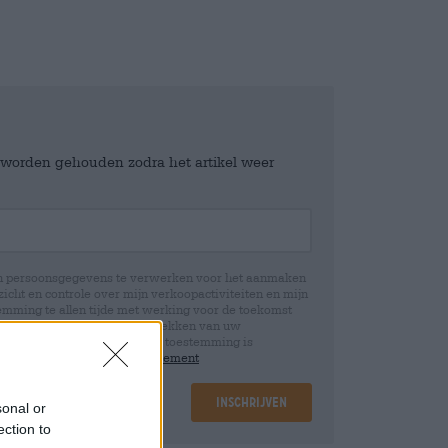
e worden gehouden zodra het artikel weer
jn persoonsgegevens te verwerken voor het aanmaken
icht en controle over mijn verkoopactiviteiten en mijn
emming te allen tijde met werking voor de toekomst
 Wij informeren u dat het intrekken van uw
rwerking die op basis van uw toestemming is
 u in onze
data protection statement
Inschrijven
sonal or
ection to