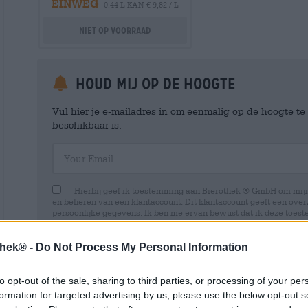
EINWEG
0,44 L KAN € 9,82 / L
Niet op voorraad
Houd mij op de hoogte
Vul hier je e-mailadres in om eenmalig op de hoogte t
beschikbaar is.
Your Email
Hierbij geef ik toestemming aan Bierothek ® GmbH om mi
en beheren van een klantaccount. Dit klantaccount geeft een overz
persoonlijke gegevens. Ik ben me ervan bewust dat ik deze toest
kan intrekken door een e-mail te sturen naar shop@bierothek.de.
toestemming geen invloed heeft op de rechtmatigheid van de ve
uitgevoerd tot het moment van intrekking. Meer informatie vindt
thek® -
Do Not Process My Personal Information
to opt-out of the sale, sharing to third parties, or processing of your per
formation for targeted advertising by us, please use the below opt-out s