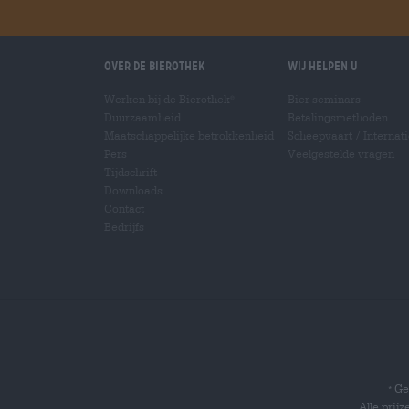
Over de Bierothek
Wij helpen u
Werken bij de Bierothek
Bier seminars
®
Duurzaamheid
Betalingsmethoden
Maatschappelijke betrokkenheid
Scheepvaart
/
Internat
Pers
Veelgestelde vragen
Tijdschrift
Downloads
Contact
Bedrijfs
Gel
*
Alle prij