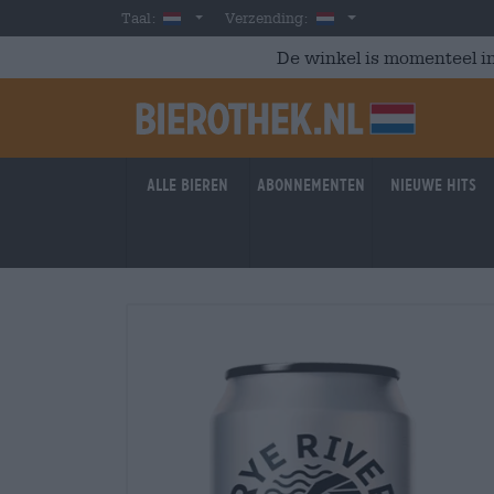
Skip to main content
Dutch
Nederland
Taal:
Verzending:
De winkel is momenteel in
Alle bieren
Abonnementen
Nieuwe hits