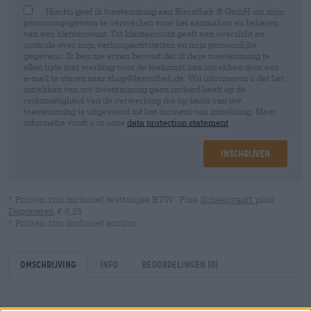
Hierbij geef ik toestemming aan Bierothek ® GmbH om mijn
persoonsgegevens te verwerken voor het aanmaken en beheren
van een klantaccount. Dit klantaccount geeft een overzicht en
controle over mijn verkoopactiviteiten en mijn persoonlijke
gegevens. Ik ben me ervan bewust dat ik deze toestemming te
allen tijde met werking voor de toekomst kan intrekken door een
e-mail te sturen naar shop@bierothek.de. Wij informeren u dat het
intrekken van uw toestemming geen invloed heeft op de
rechtmatigheid van de verwerking die op basis van uw
toestemming is uitgevoerd tot het moment van intrekking. Meer
informatie vindt u in onze
data protection statement
Inschrijven
* Prijzen zijn inclusief wettelijke BTW. Plus
Scheepvaart
plus
Deponeren
€ 0,25
* Prijzen zijn inclusief accijns
Omschrijving
Info
Beoordelingen
(0)