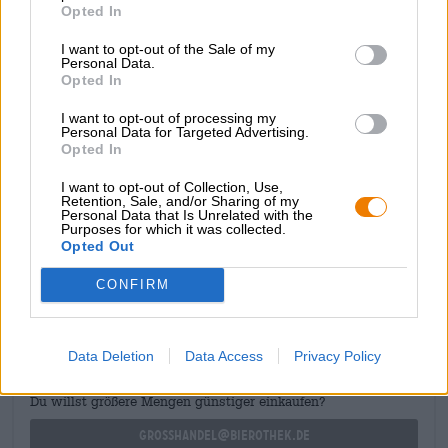
Opted In
Hun koperrode P9-brouwsel combineert zachte mout met
I want to opt-out of the Sale of my
een robuuste fruitzuurgraad, zachte zoetheid en
Personal Data.
uitgesproken frambozen- en passievruchttonen. Deze
Opted In
fantastische creatie wordt door de brouwerij liefkozend
Barcelona Weisse genoemd, en dat is het ook: Spaanse
I want to opt-out of processing my
flair met een soepel, doordrinkbaar karakter, fruitige
Personal Data for Targeted Advertising.
Opted In
frisheid en een vleugje exotisme.
I want to opt-out of Collection, Use,
Retention, Sale, and/or Sharing of my
Personal Data that Is Unrelated with the
Purposes for which it was collected.
Opted Out
GRATIS BIERCONSULT
CONFIRM
Heb je vragen over dit bier? Wij zijn er voor u.
shop@bierothek.de
Data Deletion
Data Access
Privacy Policy
handelaren of restauranthouders
Du willst größere Mengen günstiger einkaufen?
grosshandel@bierothek.de