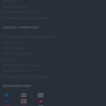
B2B en B2F
Accijnsplatform
Hopnet-dealer inloggen
E-commerce voor brouwerijen
Juridisch / Opmerkingen
Bescherming van minderjarigen
Deponeren
Voorwaarden
Herroepingsrecht
Afdruk
Gegevensbescherming
Klanten-reviews
Toegankelijkheidsverklaring
Betalingsmethoden