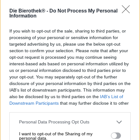
We houden niet alleen van de zomer vanwege de
eindeloze zonneschijn, de weldadige warmte op onze
Die Bierothek® -
Do Not Process My Personal
blote huid, de geur van zonnebrandcrème, de zwoele
Information
avonden in de biertuin en de zorgeloze geest. De
vruchten van dit stralende seizoen brengen ons ook veel
If you wish to opt-out of the sale, sharing to third parties, or
vreugde. Dieprode kersen rechtstreeks van de boom,
processing of your personal or sensitive information for
sappige watermeloen, kleverig-zoete perziken, friszure
targeted advertising by us, please use the below opt-out
rabarber en heerlijke bessen zijn ons dagelijkse geluk in
section to confirm your selection. Please note that after your
juni, juli en augustus. De herfst maakt een spectaculair
opt-out request is processed you may continue seeing
einde aan de fruitige vloedgolf van de zomer voordat de
interest-based ads based on personal information utilized by
fruitselectie – althans de meer regionale soorten – abrupt
us or personal information disclosed to third parties prior to
afneemt. Jam, diepvriesfruit, sappen en ingemaakte
vruchten troosten ons bij het verlies, maar onze favoriete
your opt-out. You may separately opt-out of the further
troostprijs zijn fruitige bieren. De combinatie van stevig
disclosure of your personal information by third parties on the
gerstenat en vers fruit tovert zelfs midden in de winter
IAB’s list of downstream participants. This information may
een glimlach op ons gezicht en zorgt voor een paar
also be disclosed by us to third parties on the
IAB’s List of
momenten van zomerse uitbundigheid.
Downstream Participants
that may further disclose it to other
third parties.
De Spaanse brouwerij Garage Beer heeft een heerlijk
fruitbier in het assortiment, dat met de aroma’s van vers
Personal Data Processing Opt Outs
geoogste frambozen en exotisch passiefruit de zomer in
het glas brengt – ongeacht of het buiten 30 of 3 graden
I want to opt-out of the Sharing of my
is.
personal data.