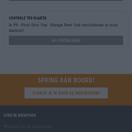
Controle ter plaatse
Is P9 - Fruit Sour Van Garage Beer Ook beschikbaar in mijn
kantoor?
Nu controleren
Spring aan boord!
'Schrijf je in voor de nieuwsbrief'
Over de Bierothek
Werken bij de Bierothek
®