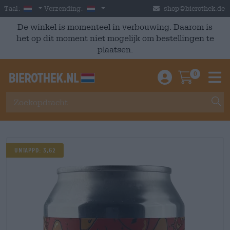
Skip to main content
Dutch
Nederland
Taal:
Verzending:
shop@bierothek.de
De winkel is momenteel in verbouwing. Daarom is
het op dit moment niet mogelijk om bestellingen te
plaatsen.
0
Einloggen / An
Warenkor
M
Untappd: 3,62