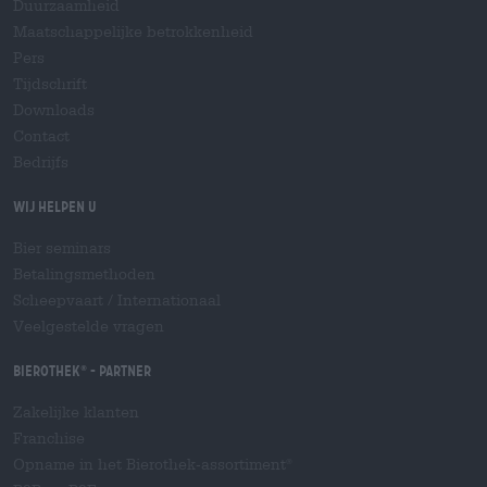
Duurzaamheid
Maatschappelijke betrokkenheid
Pers
Tijdschrift
Downloads
Contact
Bedrijfs
Wij helpen u
Bier seminars
Betalingsmethoden
Scheepvaart
/
Internationaal
Veelgestelde vragen
Bierothek
- Partner
®
Zakelijke klanten
Franchise
Opname in het Bierothek-assortiment
®