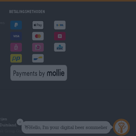
Betalingsmethoden
gen
ijen
Duitsland.
hek Group GmbH.
Alle rechten voorbehouden.