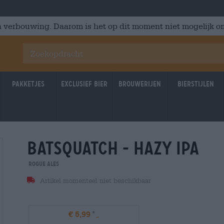
 verbouwing. Daarom is het op dit moment niet mogelijk om
Pakketjes
Exclusief Bier
Brouwerijen
Bierstijlen
batsquatch - hazy ipa
Rogue Ales
Artikel momenteel niet beschikbaar
€ 5,99