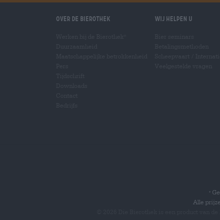
Over de Bierothek
Wij helpen u
Werken bij de Bierothek
Bier seminars
®
Duurzaamheid
Betalingsmethoden
Maatschappelijke betrokkenheid
Scheepvaart
/
Internat
Pers
Veelgestelde vragen
Tijdschrift
Downloads
Contact
Bedrijfs
Gel
*
Alle prij
© 2026 Die Bierothek
is een product van de