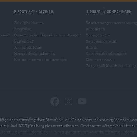
Bierothek
- Partner
Juridisch / Opmerkingen
®
Zakelijke klanten
Bescherming van minderjari
Franchise
Deponeren
ionaal
Opname in het Bierothek-assortiment
Voorwaarden
®
B2B en B2F
Herroepingsrecht
Accijnsplatform
Afdruk
Hopnet-dealer inloggen
Gegevensbescherming
E-commerce voor brouwerijen
Klanten-reviews
Toegankelijkheidsverklaring
dig voor verzending door Bierothek
en alle deelnemende marktplaatsbrouwer
®
zen zijn incl. BTW plus borg plus verzendkosten. Gratis verzending alleen binnen 
 Bierothek GmbH. Bierothek
is een geregistreerd woordmerk van de Bierot
®
®