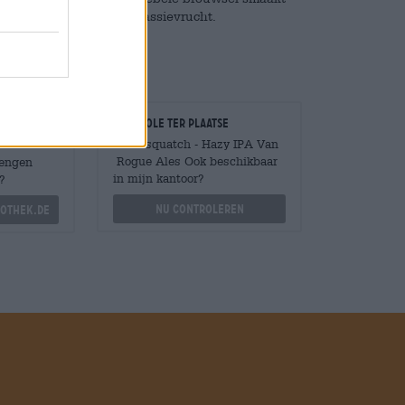
mandarijn en exotische passievrucht.
Controle ter plaatse
Is Batsquatch - Hazy IPA Van
Rogue Ales Ook beschikbaar
Mengen
in mijn kantoor?
?
Nu controleren
othek.de