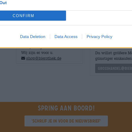
Out
naar rijp steenfruit, zonovergoten sinaasappel, pittige 
CONFIRM
Data Deletion
Data Access
Privacy Policy
GRATIS BIERCONSULT
handelaren of
restauranthouders
Heb je vragen over dit bier?
Wij zijn er voor u.
Du willst größere 
shop@bierothek.de
günstiger einkaufen
grosshandel@bier
Spring aan boord!
'Schrijf je in voor de nieuwsbrief'