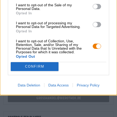
mango en ananas), sappige perzik, kruidige dennenhars
I want to opt-out of the Sale of my
Personal Data.
en een harmonieuze bitterheid in je glas.
Opted In
Ook verkrijgbaar in een bijzonder zure versie
I want to opt-out of processing my
gefermenteerd met zure biergist!
Personal Data for Targeted Advertising.
Opted In
I want to opt-out of Collection, Use,
Retention, Sale, and/or Sharing of my
Personal Data that Is Unrelated with the
Purposes for which it was collected.
GRATIS BIERCONSULT
Opted Out
Heb je vragen over dit bier? Wij zijn er voor u.
shop@bierothek.de
CONFIRM
handelaren of restauranthouders
Data Deletion
Data Access
Privacy Policy
Du willst größere Mengen günstiger einkaufen?
grosshandel@bierothek.de