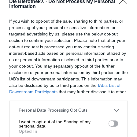
Die Bierothek® -
Do Not Process My Personal
Vrienden zijn familie die we kiezen en mensen die ons
Information
leven aanzienlijk verrijken. Ze luisteren naar onze zorgen
en problemen, staan ons met raad en daad bij, zijn een
spiegel voor ons en lenen ons indien nodig hun auto, hun
If you wish to opt-out of the sale, sharing to third parties, or
wandelschoenen, hun paraplu en, in geval van nood, hun
processing of your personal or sensitive information for
laatste shirt. In het beste geval zijn ze loyaal, eerlijk en
targeted advertising by us, please use the below opt-out
bedoelen ze het goed voor ons als geen ander buiten
section to confirm your selection. Please note that after your
onze familie. Je kunt met vrienden op vakantie gaan,
opt-out request is processed you may continue seeing
roddelen over je vervelende collega’s, een lekker biertje
interest-based ads based on personal information utilized by
drinken en paarden stelen.
us or personal information disclosed to third parties prior to
your opt-out. You may separately opt-out of the further
Brouwers maken ook vrienden. Ideaal als de dames en
disclosure of your personal information by third parties on the
heren achter de brouwketels bevriend raken met andere
IAB’s list of downstream participants. This information may
mensen in hun vakgebied, want zulke verbindingen
also be disclosed by us to third parties on the
IAB’s List of
leiden vaak tot samenwerkingen waar niet alleen de
Downstream Participants
that may further disclose it to other
betrokkenen, maar ook wij van profiteren. Dit gebeurde
third parties.
bijvoorbeeld met de brouwerijen Hofstetten uit Oostenrijk
en Stu Mostów uit Polen: de internationale vriendschap
Personal Data Processing Opt Outs
resulteerde onlangs in de creatie van twee heerlijke
bierspecialiteiten. Het toepasselijk getitelde Friends
I want to opt-out of the Sharing of my
NEIPA is er één van. De sterk bewolkte New England IPA
personal data.
combineert Oostenrijkse brouwtraditie met Poolse
Opted In
creativiteit en brengt pittige citrus, tropisch fruit (vooral