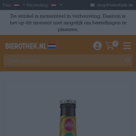
Skip to main content
Dutch
Nederland
Taal:
Verzending:
shop@bierothek.de
De winkel is momenteel in verbouwing. Daarom is
het op dit moment niet mogelijk om bestellingen te
plaatsen.
0
Einloggen / An
Warenkor
M