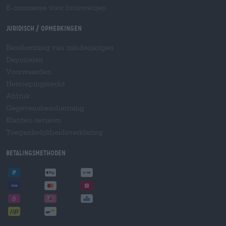
E-commerce voor brouwerijen
Juridisch / Opmerkingen
Bescherming van minderjarigen
Deponeren
Voorwaarden
Herroepingsrecht
Afdruk
Gegevensbescherming
Klanten-reviews
Toegankelijkheidsverklaring
Betalingsmethoden