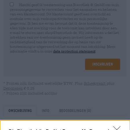
Hierbij geef ik toestemming aan Bierothek ® GmbH om mijn
persoonsgegevens te verwerken voor het aanmaken en beheren
van een klantaccount. Dit klantaccount geeft een overzicht en
controle over mijn verkoopactiviteiten en mijn persoonlijke
gegevens. Ik ben me ervan bewust dat ik deze toestemming te
allen tijde met werking voor de toekomst kan intrekken door een
e-mail te sturen naar shop@bierothek.de. Wij informeren u dat het
intrekken van uw toestemming geen invloed heeft op de
rechtmatigheid van de verwerking die op basis van uw
toestemming is uitgevoerd tot het moment van intrekking. Meer
informatie vindt u in onze
data protection statement
Inschrijven
* Prijzen zijn inclusief wettelijke BTW. Plus
Scheepvaart
plus
Deponeren
€ 0,25
* Prijzen zijn inclusief accijns
Omschrijving
Info
Beoordelingen
(0)