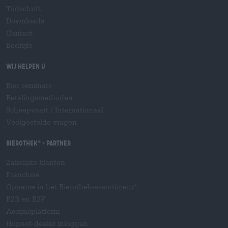
Tijdschrift
Downloads
Contact
Bedrijfs
Wij helpen u
Bier seminars
Betalingsmethoden
Scheepvaart
/
Internationaal
Veelgestelde vragen
Bierothek
- Partner
®
Zakelijke klanten
Franchise
Opname in het Bierothek-assortiment
®
B2B en B2F
Accijnsplatform
Hopnet-dealer inloggen