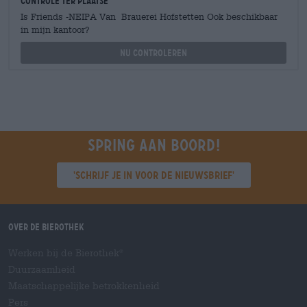
Controle ter plaatse
Is Friends -NEIPA Van Brauerei Hofstetten Ook beschikbaar
in mijn kantoor?
Nu controleren
Spring aan boord!
'Schrijf je in voor de nieuwsbrief'
Over de Bierothek
Werken bij de Bierothek
®
Duurzaamheid
Maatschappelijke betrokkenheid
Pers