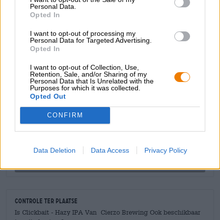
Personal Data.
harmonieuze bitterheid.
Opted In
Geen katten, maar toch prachtig!
I want to opt-out of processing my
Personal Data for Targeted Advertising.
Opted In
I want to opt-out of Collection, Use,
Retention, Sale, and/or Sharing of my
Personal Data that Is Unrelated with the
GRATIS BIERCONSULT
Purposes for which it was collected.
Heb je vragen over dit bier? Wij zijn er voor u.
Opted Out
shop@bierothek.de
CONFIRM
handelaren of restauranthouders
Du willst größere Mengen günstiger einkaufen?
Data Deletion
Data Access
Privacy Policy
grosshandel@bierothek.de
Controle ter plaatse
Is Clickbait - Hazy IPA Van Cierzo Brewing Ook beschikbaar