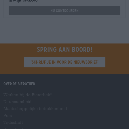
in mijn kantoor?
Nu controleren
Spring aan boord!
'Schrijf je in voor de nieuwsbrief'
Over de Bierothek
Werken bij de Bierothek
®
Duurzaamheid
Maatschappelijke betrokkenheid
Pers
Tijdschrift