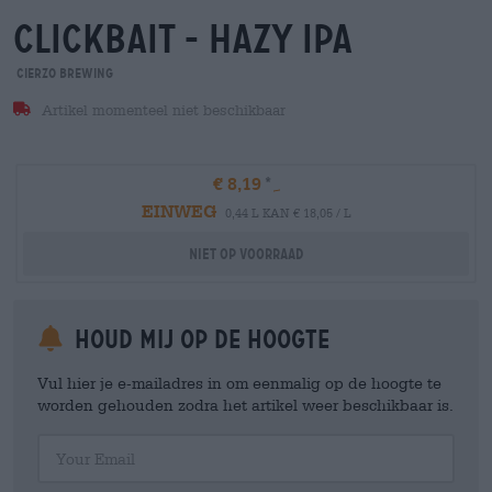
clickbait - hazy ipa
Cierzo Brewing
Artikel momenteel niet beschikbaar
€ 8,19
EINWEG
0,44 L KAN € 18,05 / L
Niet op voorraad
Houd mij op de hoogte
Vul hier je e-mailadres in om eenmalig op de hoogte te
worden gehouden zodra het artikel weer beschikbaar is.
Your Email