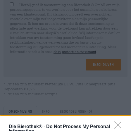
Hierbij geef ik toestemming aan Bierothek ® GmbH om mijn
persoonsgegevens te verwerken voor het aanmaken en beheren
van een klantaccount. Dit klantaccount geeft een overzicht en
controle over mijn verkoopactiviteiten en mijn persoonlijke
gegevens. Ik ben me ervan bewust dat ik deze toestemming te
allen tijde met werking voor de toekomst kan intrekken door een
e-mail te sturen naar shop@bierothek.de. Wij informeren u dat het
intrekken van uw toestemming geen invloed heeft op de
rechtmatigheid van de verwerking die op basis van uw
toestemming is uitgevoerd tot het moment van intrekking. Meer
informatie vindt u in onze
data protection statement
Inschrijven
* Prijzen zijn inclusief wettelijke BTW. Plus
Scheepvaart
plus
Deponeren
€ 0,25
* Prijzen zijn inclusief accijns
Omschrijving
Info
Beoordelingen
(0)
Die Bierothek® -
Do Not Process My Personal