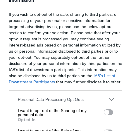
Information
Clickbait is een hedendaagse term die een bepaald type
kop, omslagafbeelding en teaser voor video’s of artikelen
beschrijft. Deze previews zijn bewust sensationeel,
If you wish to opt-out of the sale, sharing to third parties, or
provocerend of overdreven ontworpen om ons te
processing of your personal or sensitive information for
verleiden te klikken. De term en het fenomeen zijn de
targeted advertising by us, please use the below opt-out
afgelopen jaren ontstaan en zo wijdverspreid geworden
section to confirm your selection. Please note that after your
dat steeds drastischer formuleringen en beelden nodig
opt-out request is processed you may continue seeing
zijn om de gewenste reactie te bereiken. De content
interest-based ads based on personal information utilized by
achter de clickbait blijkt meestal weinig spannend,
us or personal information disclosed to third parties prior to
informatief en dramatisch te zijn, waardoor we
your opt-out. You may separately opt-out of the further
teleurgesteld en geïrriteerd achterblijven dat we zijn
disclosure of your personal information by third parties on the
verleid om te klikken.
IAB’s list of downstream participants. This information may
also be disclosed by us to third parties on the
IAB’s List of
De Spaanse brouwerij Cierzo lokt ons met een heel ander
Downstream Participants
that may further disclose it to other
soort clickbait. Hun nieuwste Hazy IPA heet zo en
third parties.
probeert ons te verleiden tot aankoop met negen
schattige katjes op het etiket. Ook al maakt Cierzo’s
Personal Data Processing Opt Outs
clickbait zijn belofte niet helemaal waar – de negen katjes
zijn niet bij de aankoop inbegrepen – het levert nog
I want to opt-out of the Sharing of my
steeds een meer dan bevredigend product op. De dichte
personal data.
troebele India Pale Ale is gebrouwen met Cascade-,
Opted In
Krush- en Nectaron-hop en verrukt met een sappige
symfonie van veelzijdige citrus, tropisch fruit en
I want to opt-out of the Sale of my