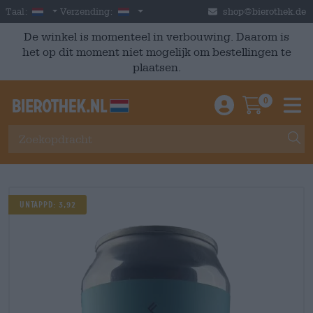
Skip to main content
Dutch
Nederland
Taal:
Verzending:
shop@bierothek.de
De winkel is momenteel in verbouwing. Daarom is
het op dit moment niet mogelijk om bestellingen te
plaatsen.
0
Einloggen / An
Warenkor
M
UNTAPPD: 3,92