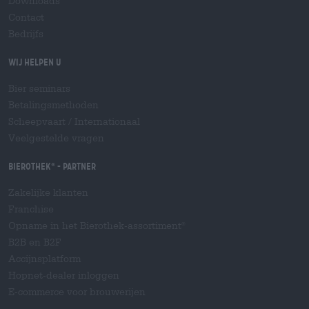
Downloads
Contact
Bedrijfs
Wij helpen u
Bier seminars
Betalingsmethoden
Scheepvaart
/
Internationaal
Veelgestelde vragen
Bierothek
- Partner
®
Zakelijke klanten
Franchise
Opname in het Bierothek-assortiment
®
B2B en B2F
Accijnsplatform
Hopnet-dealer inloggen
E-commerce voor brouwerijen