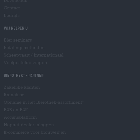
Downloads
Contact
Bedrijfs
Wij helpen u
Bier seminars
Betalingsmethoden
Scheepvaart
/
Internationaal
Veelgestelde vragen
Bierothek
- Partner
®
Zakelijke klanten
Franchise
Opname in het Bierothek-assortiment
®
B2B en B2F
Accijnsplatform
Hopnet-dealer inloggen
E-commerce voor brouwerijen