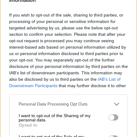
Information
"Tipsy" is het Engelse equivalent van de Duitse term
"beschwipst" (opgeklopt) en beschrijft die fantastische
staat waarin je een biertje of twee op hebt en de alcohol
If you wish to opt-out of the sale, sharing to third parties, or
je net naar het hoofd stijgt. Wanneer de wereld zachtjes
processing of your personal or sensitive information for
wiegt, woorden uit je mond rollen als rijp fruit van een
targeted advertising by us, please use the below opt-out
boom, wanneer we overmand worden door een grote
section to confirm your selection. Please note that after your
liefde voor iedereen en alles, en we zweven op roze
opt-out request is processed you may continue seeing
katoenen wolken – dan zijn we aangeschoten.
interest-based ads based on personal information utilized by
us or personal information disclosed to third parties prior to
Een bier dat je er zonder verdere omhaal en direct naartoe
your opt-out. You may separately opt-out of the further
katapulteert, is Tipsy Land van Les Intenables. De Franse
disclosure of your personal information by third parties on the
brouwerij brengt ons een dubbel koud gehopte India Pale
IAB’s list of downstream participants. This information may
Ale met een stevig alcoholpercentage van 6,2%, waar de
also be disclosed by us to third parties on the
IAB’s List of
meeste mensen snel een beetje dronken van worden. Het
Downstream Participants
that may further disclose it to other
levendige brouwsel is op smaak gebracht met Citra Cryo,
third parties.
Nelson Sauvin en Zappa-hop. Het presenteert zich in het
glas met dichte wolken en de kleur van rijpe mirabellen –
Personal Data Processing Opt Outs
en ruikt er ook naar! Tonen van geel steenfruit prikkelen
de neus en verleiden je om een slokje te nemen. Dit zet
I want to opt-out of the Sharing of my
de succesvolle eerste indruk voort en verrukt met een
personal data.
compositie van mirabellen, witte druiven en perziken uit
Opted In
de wijngaard. Een harmonieuze bitterheid dempt de
explosie van fruit op harmonieuze wijze.
I want to opt-out of the Sale of my