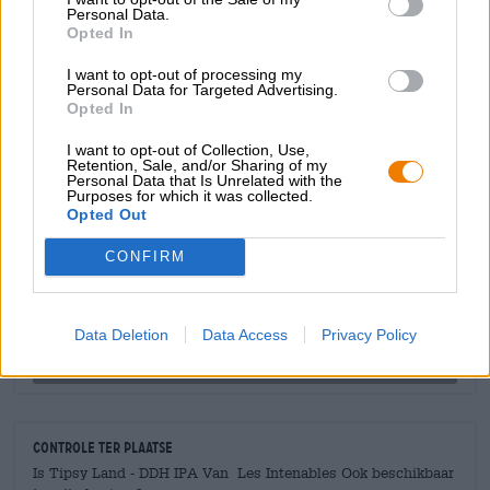
Personal Data.
Tipsy Land tovert in een handomdraai een roze bril op je
Opted In
hoofd en smaakt heerlijk fruitig!
I want to opt-out of processing my
Personal Data for Targeted Advertising.
Opted In
I want to opt-out of Collection, Use,
Retention, Sale, and/or Sharing of my
Personal Data that Is Unrelated with the
GRATIS BIERCONSULT
Purposes for which it was collected.
Heb je vragen over dit bier? Wij zijn er voor u.
Opted Out
shop@bierothek.de
CONFIRM
handelaren of restauranthouders
Du willst größere Mengen günstiger einkaufen?
Data Deletion
Data Access
Privacy Policy
grosshandel@bierothek.de
Controle ter plaatse
Is Tipsy Land - DDH IPA Van Les Intenables Ook beschikbaar