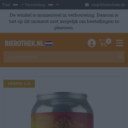
Skip to main content
Dutch
Nederland
Taal:
Verzending:
shop@bierothek.de
De winkel is momenteel in verbouwing. Daarom is
het op dit moment niet mogelijk om bestellingen te
plaatsen.
0
Einloggen / An
Warenkor
M
UNTAPPD: 3,75