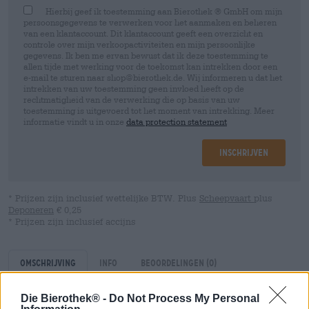
Hierbij geef ik toestemming aan Bierothek ® GmbH om mijn
persoonsgegevens te verwerken voor het aanmaken en beheren
van een klantaccount. Dit klantaccount geeft een overzicht en
controle over mijn verkoopactiviteiten en mijn persoonlijke
gegevens. Ik ben me ervan bewust dat ik deze toestemming te
allen tijde met werking voor de toekomst kan intrekken door een
e-mail te sturen naar shop@bierothek.de. Wij informeren u dat het
intrekken van uw toestemming geen invloed heeft op de
rechtmatigheid van de verwerking die op basis van uw
toestemming is uitgevoerd tot het moment van intrekking. Meer
informatie vindt u in onze
data protection statement
Inschrijven
* Prijzen zijn inclusief wettelijke BTW. Plus
Scheepvaart
plus
Deponeren
€ 0,25
* Prijzen zijn inclusief accijns
Omschrijving
Info
Beoordelingen
(0)
Die Bierothek® -
Do Not Process My Personal