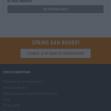
in mijn kantoor?
Nu controleren
Spring aan boord!
'Schrijf je in voor de nieuwsbrief'
Over de Bierothek
Werken bij de Bierothek
®
Duurzaamheid
Maatschappelijke betrokkenheid
Pers
Tijdschrift