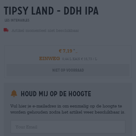
tipsy land - ddh ipa
Les Intenables
Artikel momenteel niet beschikbaar
€ 7,19
EINWEG
0,44 L KAN € 15,73 / L
Niet op voorraad
Houd mij op de hoogte
Vul hier je e-mailadres in om eenmalig op de hoogte te
worden gehouden zodra het artikel weer beschikbaar is.
Your Email