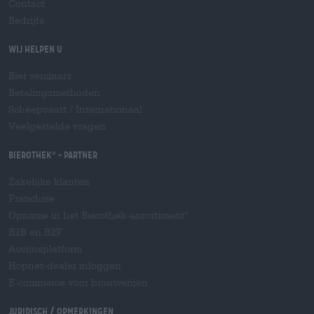
Contact
Bedrijfs
Wij helpen u
Bier seminars
Betalingsmethoden
Scheepvaart
/
Internationaal
Veelgestelde vragen
Bierothek
- Partner
®
Zakelijke klanten
Franchise
Opname in het Bierothek-assortiment
®
B2B en B2F
Accijnsplatform
Hopnet-dealer inloggen
E-commerce voor brouwerijen
Juridisch / Opmerkingen