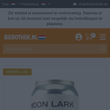
Skip to main content
Dutch
Nederland
Taal:
Verzending:
shop@bierothek.de
De winkel is momenteel in verbouwing. Daarom is
het op dit moment niet mogelijk om bestellingen te
plaatsen.
0
Einloggen / An
Warenkor
M
Untappd: 3,754