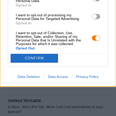
Personal Data.
Trakteer uzelf op een stukje van deze zomerse
Opted In
heerlijkheid!
I want to opt-out of processing my
Personal Data for Targeted Advertising.
Opted In
I want to opt-out of Collection, Use,
Retention, Sale, and/or Sharing of my
GRATIS BIERCONSULT
Personal Data that Is Unrelated with the
Purposes for which it was collected.
Heb je vragen over dit bier? Wij zijn er voor u.
Opted Out
shop@bierothek.de
CONFIRM
handelaren of restauranthouders
Du willst größere Mengen günstiger einkaufen?
Data Deletion
Data Access
Privacy Policy
grosshandel@bierothek.de
Controle ter plaatse
Is Slice - Hazy IPA Van Moon Lark Ook beschikbaar in mijn
kantoor?