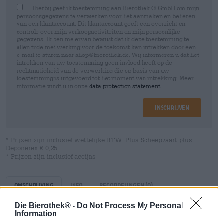
Hierbij geef ik toestemming aan Bierothek ® GmbH om mijn
persoonsgegevens te verwerken voor het aanmaken en beheren
van een klantaccount. Dit klantaccount geeft een overzicht en
controle over mijn verkoopactiviteiten en mijn persoonlijke
gegevens. Ik ben me ervan bewust dat ik deze toestemming te
allen tijde met werking voor de toekomst kan intrekken door een
e-mail te sturen naar shop@bierothek.de. Wij informeren u dat het
intrekken van uw toestemming geen invloed heeft op de
rechtmatigheid van de verwerking die op basis van uw
toestemming is uitgevoerd tot het moment van intrekking. Meer
informatie vindt u in onze
data protection statement
Inschrijven
* Prijzen zijn inclusief wettelijke BTW. Plus
Scheepvaart
plus
Deponeren
€ 0,25
* Prijzen zijn inclusief accijns
Omschrijving
Info
Beoordelingen
(0)
Die Bierothek® -
Do Not Process My Personal
Information