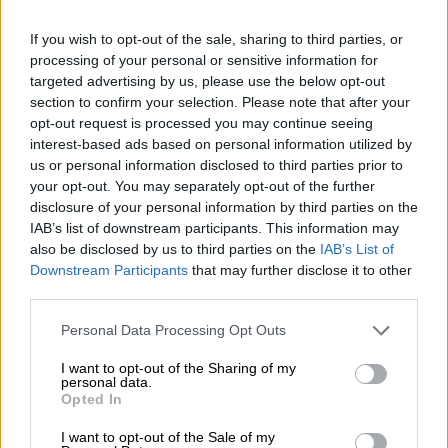
Veel goede dingen in het leven komen in stukjes of
plakjes: sappige watermeloen op een warme zomerdag,
If you wish to opt-out of the sale, sharing to third parties, or
het kleine plakje worst dat je als kind van de slager
processing of your personal or sensitive information for
kreeg, een geurig stukje pizza vers uit de oven – en soms
targeted advertising by us, please use the below opt-out
zelfs geluk zelf, dat ons een stukje tevredenheid schenkt.
section to confirm your selection. Please note that after your
Een andere topper is onlangs aan deze lijst toegevoegd:
opt-out request is processed you may continue seeing
Slice (slice of slice in het Engels) van de Poolse brouwerij
interest-based ads based on personal information utilized by
Moon Lark. Deze Hazy IPA is een zacht stukje geluk en zo
us or personal information disclosed to third parties prior to
verfrissend als watermeloen in augustus.
your opt-out. You may separately opt-out of the further
In het glas presenteert Slice een delicaat troebele,
disclosure of your personal information by third parties on the
antiekgouden tint. Een luchtige, witte schuimkraag vormt
IAB’s list of downstream participants. This information may
een stabiele, heerlijk aromatische afdronk. Een fruitige
also be disclosed by us to third parties on the
IAB’s List of
explosie van smaken ontvouwt zich vanaf de eerste snuif:
Downstream Participants
that may further disclose it to other
sappige ananas, rijpe mango, pittige grapefruit en een
third parties.
vleugje perzik strelen de neus. Op de tong is Slice vol van
body en streelt het gehemelte met een sappige
Personal Data Processing Opt Outs
fruitzoetheid, in balans gebracht door een aangenaam
frisse hopbitterheid. Tonen van citrus en tropisch fruit
I want to opt-out of the Sharing of my
wisselen af met een subtiele kruidigheid die diepte aan
personal data.
Opted In
het bier geeft. De mond is romig en vol, de afdronk
verfrissend en lang.
I want to opt-out of the Sale of my