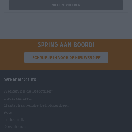
Nu controleren
Spring aan boord!
'Schrijf je in voor de nieuwsbrief'
Over de Bierothek
Werken bij de Bierothek
®
Duurzaamheid
Maatschappelijke betrokkenheid
Pers
Tijdschrift
Downloads