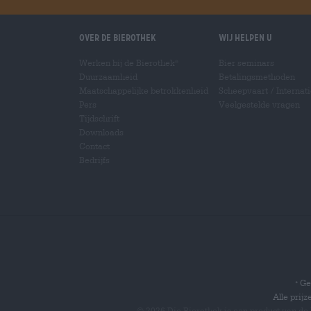
Over de Bierothek
Wij helpen u
Werken bij de Bierothek
Bier seminars
®
Duurzaamheid
Betalingsmethoden
Maatschappelijke betrokkenheid
Scheepvaart
/
Internat
Pers
Veelgestelde vragen
Tijdschrift
Downloads
Contact
Bedrijfs
Gel
*
Alle prij
© 2026 Die Bierothek
is een product van de