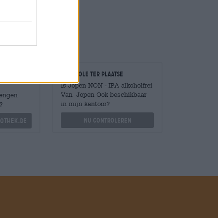
ieren!
Controle ter plaatse
Is Jopen NON - IPA alkoholfrei
Van Jopen Ook beschikbaar
Mengen
in mijn kantoor?
?
Nu controleren
othek.de