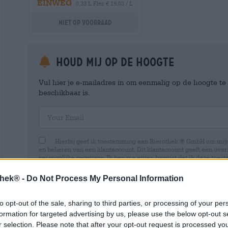
EINWEG
0,33 L Fles € 19,03 / L
Niet op voorraad
Houd mij op de hoogte
Vul hier je e-mailadres in om eenmalig op de hoogte t
beschikbaar is.
Your Email
Hierbij geef ik toestemming aan Bierothek ® GmbH om mi
en beheren van een klantaccount. Dit klantaccount geeft een overz
persoonlijke gegevens. Ik ben me ervan bewust dat ik deze toest
kan intrekken door een e-mail te sturen naar shop@bierothek.de.
toestemming geen invloed heeft op de rechtmatigheid van de ve
thek® -
Do Not Process My Personal Information
uitgevoerd tot het moment van intrekking. Meer informatie vindt
to opt-out of the sale, sharing to third parties, or processing of your per
formation for targeted advertising by us, please use the below opt-out s
r selection. Please note that after your opt-out request is processed y