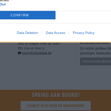
lected.
Out
Op naar een nieuw tijdperk van heerlijke, alcoholvrije b
CONFIRM
Data Deletion
Data Access
Privacy Policy
GRATIS BIERCONSULT
handelaren of
restauranthouders
Heb je vragen over dit bier?
Wij zijn er voor u.
Du willst größere 
shop@bierothek.de
günstiger einkaufen
grosshandel@bier
Spring aan boord!
'Schrijf je in voor de nieuwsbrief'