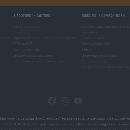
Bierothek
- Partner
Juridisch / Opmerkingen
®
Zakelijke klanten
Bescherming van minderjari
Franchise
Deponeren
ionaal
Opname in het Bierothek-assortiment
Voorwaarden
®
B2B en B2F
Herroepingsrecht
Accijnsplatform
Afdruk
Hopnet-dealer inloggen
Gegevensbescherming
E-commerce voor brouwerijen
Klanten-reviews
Toegankelijkheidsverklaring
dig voor verzending door Bierothek
en alle deelnemende marktplaatsbrouwer
®
zen zijn incl. BTW plus borg plus verzendkosten. Gratis verzending alleen binnen 
 Bierothek GmbH. Bierothek
is een geregistreerd woordmerk van de Bierot
®
®