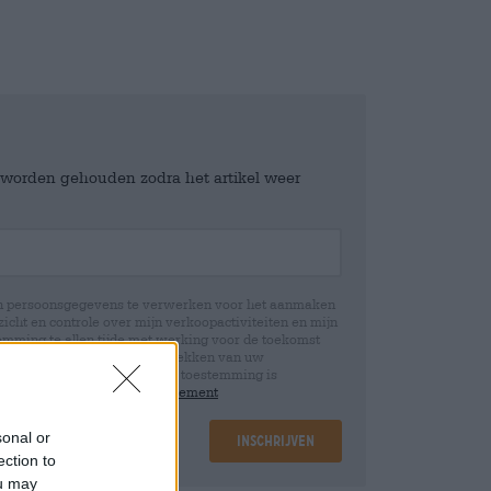
e worden gehouden zodra het artikel weer
jn persoonsgegevens te verwerken voor het aanmaken
icht en controle over mijn verkoopactiviteiten en mijn
emming te allen tijde met werking voor de toekomst
 Wij informeren u dat het intrekken van uw
rwerking die op basis van uw toestemming is
 u in onze
data protection statement
sonal or
Inschrijven
ection to
ou may