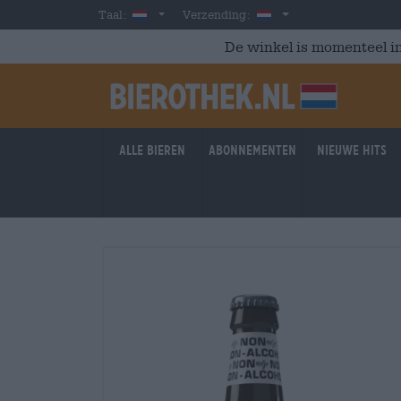
Skip to main content
Dutch
Nederland
Taal:
Verzending:
De winkel is momenteel in
Alle bieren
Abonnementen
Nieuwe hits