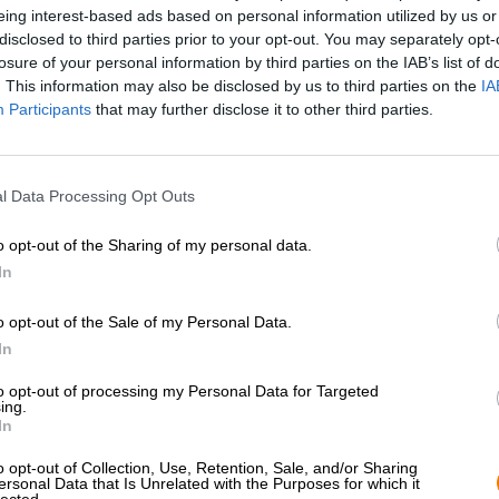
eing interest-based ads based on personal information utilized by us or
* Prijzen zijn inclusief wettelijke BTW. Plus
Scheepvaart
plus
disclosed to third parties prior to your opt-out. You may separately opt-
* Prijzen zijn inclusief accijns
losure of your personal information by third parties on the IAB’s list of
. This information may also be disclosed by us to third parties on the
IA
Omschrijving
Info
Beoordelingen
(0)
Participants
that may further disclose it to other third parties.
Alcoholvrij bier was lange tijd een noodzakelijk kwaa
l Data Processing Opt Outs
aan de wensen van hun alcoholvrije klanten te voldoen.
verleden vaker een zwak compromis dan een echt alterna
o opt-out of the Sharing of my personal data.
alcohol werd verwijderd met behulp van agressieve, s
In
was meestal een flauwe imitatie van het originele bier.
giststammen ontdekten die fermenteren en slechts een 
o opt-out of the Sale of my Personal Data.
Brouwerij Jopen gebruikt deze giststam ook voor haar al
In
is een heerlijke bovengistende IPA met een flinke 40 I
0,5%. In de Middeleeuwen werden alle bieren in de A
to opt-out of processing my Personal Data for Targeted
ing.
gerst, tarwe en haver. Jopen put inspiratie uit deze hist
In
op dit trio van granen, wat zorgt voor een robuuste bod
hoeveelheid hop. Jopen’s Non IPA is een sappig, fruitig
o opt-out of Collection, Use, Retention, Sale, and/or Sharing
gebalanceerde bitterheid en een lichte body. Het bier h
ersonal Data that Is Unrelated with the Purposes for which it
glas en vormt een kleine, vluchtige, witte schuimkraag.