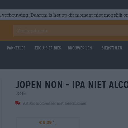
 verbouwing. Daarom is het op dit moment niet mogelijk om
Pakketjes
Exclusief Bier
Brouwerijen
Bierstijlen
jopen non - ipa niet alc
Jopen
Artikel momenteel niet beschikbaar
€ 6,39