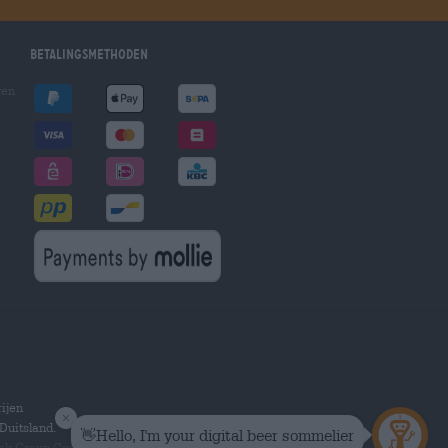
Betalingsmethoden
gen
ijen
Duitsland.
hek Group GmbH.
Alle rechten voorbehouden.