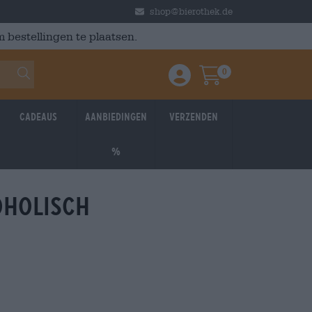
shop@bierothek.de
 bestellingen te plaatsen.
0
Einloggen / Anmelden
Warenkorb
Cadeaus
Aanbiedingen
Verzenden
%
oholisch