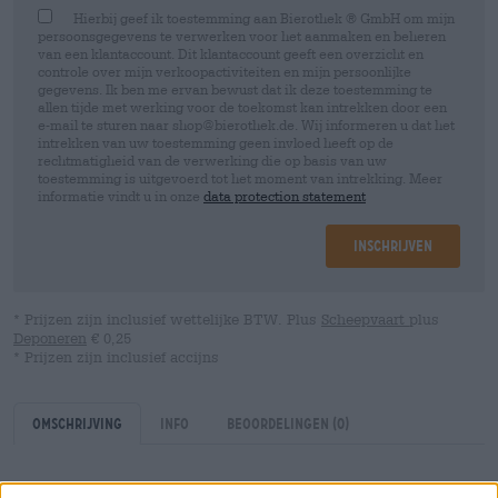
Hierbij geef ik toestemming aan Bierothek ® GmbH om mijn
persoonsgegevens te verwerken voor het aanmaken en beheren
van een klantaccount. Dit klantaccount geeft een overzicht en
controle over mijn verkoopactiviteiten en mijn persoonlijke
gegevens. Ik ben me ervan bewust dat ik deze toestemming te
allen tijde met werking voor de toekomst kan intrekken door een
e-mail te sturen naar shop@bierothek.de. Wij informeren u dat het
intrekken van uw toestemming geen invloed heeft op de
rechtmatigheid van de verwerking die op basis van uw
toestemming is uitgevoerd tot het moment van intrekking. Meer
informatie vindt u in onze
data protection statement
Inschrijven
* Prijzen zijn inclusief wettelijke BTW. Plus
Scheepvaart
plus
Deponeren
€ 0,25
* Prijzen zijn inclusief accijns
Omschrijving
Info
Beoordelingen
(0)