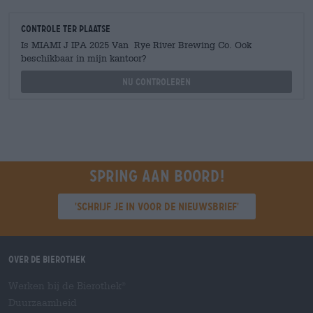
Controle ter plaatse
Is MIAMI J IPA 2025 Van Rye River Brewing Co. Ook
beschikbaar in mijn kantoor?
Nu controleren
Spring aan boord!
'Schrijf je in voor de nieuwsbrief'
Over de Bierothek
Werken bij de Bierothek
®
Duurzaamheid