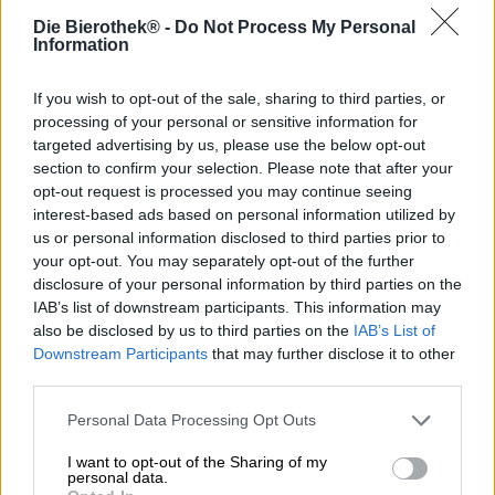
BarthHaas X is een bedrijf dat een verscheidenheid aan
Die Bierothek® -
Do Not Process My Personal
hopproducten aanbiedt aan grote en kleine brouwerijen.
Information
Hun assortiment strekt zich uit van hele kegels tot
extracten, concentraten en vloeistoffen, waardoor
brouwers een ongeëvenaarde verscheidenheid aan
If you wish to opt-out of the sale, sharing to third parties, or
hoppige opties krijgen. Het groene goud komt uit
processing of your personal or sensitive information for
hopteeltgebieden over de hele wereld en wordt na
targeted advertising by us, please use the below opt-out
verwerking in Kent, Engeland, over de hele wereld
section to confirm your selection. Please note that after your
verscheept. BathHaas is een van de meest succesvolle
opt-out request is processed you may continue seeing
hophandelaren van Europa en samenwerkingspartner
interest-based ads based on personal information utilized by
van brouwerij Rye River.
us or personal information disclosed to third parties prior to
your opt-out. You may separately opt-out of the further
Voor hun nieuwste editie van de populaire Miami J IPA
disclosure of your personal information by third parties on the
werkte het team samen met hopexperts om een ultra-
IAB’s list of downstream participants. This information may
sappige India Pale Ale te creëren met behulp van de
also be disclosed by us to third parties on the
IAB’s List of
modernste grondstoffen. Voor het bier zijn de varianten
Downstream Participants
that may further disclose it to other
Amarillo, Citra, Cascade, Mozaïek en Galaxy geselecteerd
third parties.
en gecombineerd met een scala aan mouten,
havervlokken, tarwe en de London Fog-gistsoort. Bij het
Personal Data Processing Opt Outs
samenstellen van het smaakprofiel concentreerden de
brouwers zich op de zachtere kant van de hop en
I want to opt-out of the Sharing of my
creëerden vakkundig een harmonieuze fruitbom.
personal data.