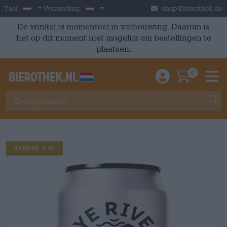
Skip to main content
Dutch
Nederland
Taal:
Verzending:
shop@bierothek.de
De winkel is momenteel in verbouwing. Daarom is
het op dit moment niet mogelijk om bestellingen te
plaatsen.
0
Einloggen / An
Warenkor
M
UNTAPPD: 4,05