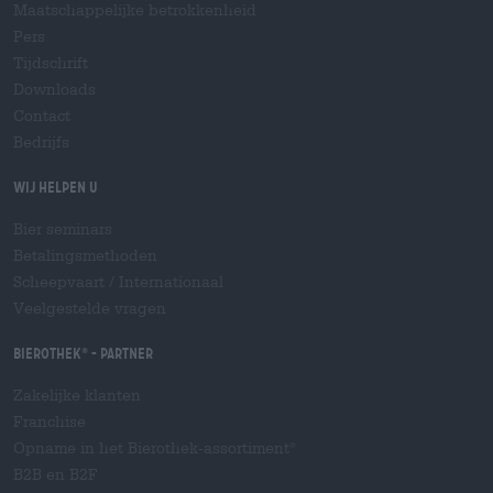
Maatschappelijke betrokkenheid
Pers
Tijdschrift
Downloads
Contact
Bedrijfs
Wij helpen u
Bier seminars
Betalingsmethoden
Scheepvaart
/
Internationaal
Veelgestelde vragen
Bierothek
- Partner
®
Zakelijke klanten
Franchise
Opname in het Bierothek-assortiment
®
B2B en B2F