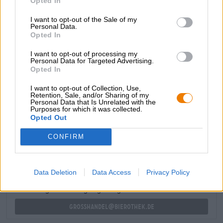
Opted In
Miami J vloeit in een warme honingtint in het glas en
wordt bekroond met een kleine kroon van puur wit
I want to opt-out of the Sale of my
schuim. De geur en smaak van de IPA worden
Personal Data.
gekenmerkt door een symfonie van gouden ananas en
Opted In
tonen van vers geperst sinaasappelsap. Het brouwsel
I want to opt-out of processing my
brengt een goed alcoholpercentage van 6,5% in het glas
Personal Data for Targeted Advertising.
en wordt in een gelimiteerde oplage uitgebracht.
Opted In
I want to opt-out of Collection, Use,
Retention, Sale, and/or Sharing of my
Personal Data that Is Unrelated with the
Purposes for which it was collected.
Opted Out
GRATIS BIERCONSULT
Heb je vragen over dit bier? Wij zijn er voor u.
CONFIRM
shop@bierothek.de
Data Deletion
Data Access
Privacy Policy
handelaren of restauranthouders
Du willst größere Mengen günstiger einkaufen?
grosshandel@bierothek.de