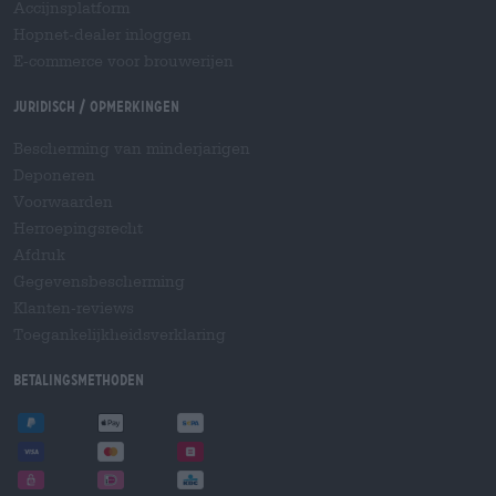
Accijnsplatform
Hopnet-dealer inloggen
E-commerce voor brouwerijen
Juridisch / Opmerkingen
Bescherming van minderjarigen
Deponeren
Voorwaarden
Herroepingsrecht
Afdruk
Gegevensbescherming
Klanten-reviews
Toegankelijkheidsverklaring
Betalingsmethoden